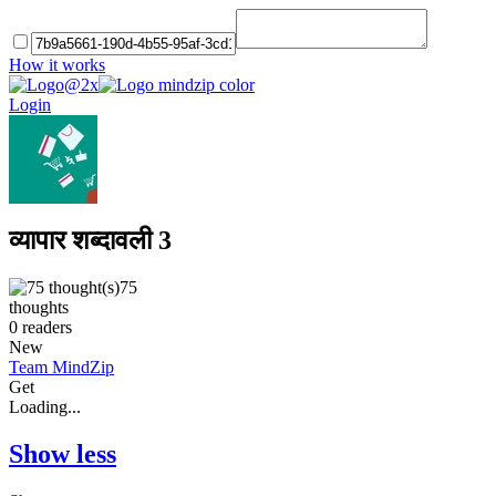
How it works
Login
व्यापार शब्दावली 3
75
thoughts
0
readers
New
Team MindZip
Get
Loading...
Show less