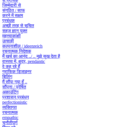
से प्रत्येक
जिम्मेदारी से
संगठित / साफ
करने में सक्षम
प्रबंधक
अच्छी तरह से सूचित
सहज ज्ञान युक्त
महत्त्वाकांक्षी
उत्साही
कल्पनाशील / ideenreich
रचनात्मक निदेशक
मैं खर्च का आनंद ../ .. मुझे सुख देता है
वास्तव में, क्षुद्र, pendantic
वे कह रहे हैं
ग्राफिक डिजाइनर
बिलिंग
मैं सौंपा गया हूँ ..
सौंपना / प्रेषित
अकाउंटिंग
प्रशासन प्रबंधन
perfectionistic
व्यक्तिगत
रचनात्मक
empathic
चुनौतीपूर्ण