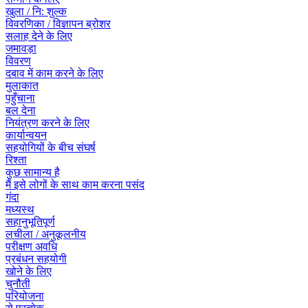
खुला / नि: शुल्क
विवरणिका / विज्ञापन ब्रोशर
सलाह देने के लिए
जमावड़ा
विवरण
दबाव में काम करने के लिए
मुलाकात
पहुँचाना
बल देना
नियंत्रण करने के लिए
कार्यान्वयन
सहयोगियों के बीच संघर्ष
रिश्ता
कुछ सामान्य है
मैं इसे लोगों के साथ काम करना पसंद
गंदा
मध्यस्थ
सहानुभूतिपूर्ण
लचीला / अनुकूलनीय
परीक्षण अवधि
प्रबंधन सहयोगी
खोने के लिए
चुनौती
परियोजना