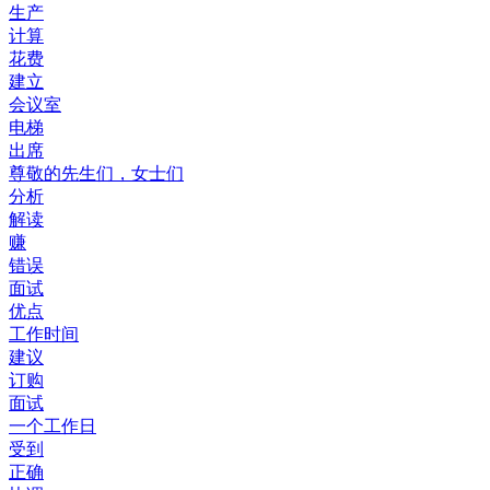
生产
计算
花费
建立
会议室
电梯
出席
尊敬的先生们，女士们
分析
解读
赚
错误
面试
优点
工作时间
建议
订购
面试
一个工作日
受到
正确