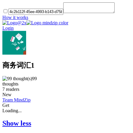
How it works
Login
商务词汇1
99
thoughts
7
readers
New
Team MindZip
Get
Loading...
Show less