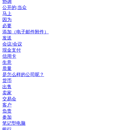
协调
公开的;当众
马上
因为
必要
添加（电子邮件附件）
发送
会议/会议
现金支付
信用卡
生意
质量
是怎么样的公司呢？
货币
出售
卖家
交易会
客户
负责
参加
笔记型电脑
银行