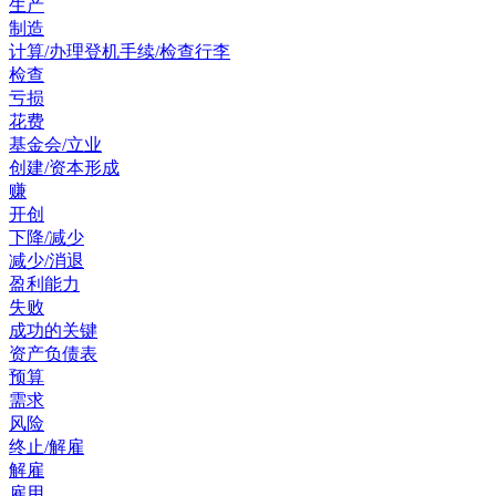
生产
制造
计算/办理登机手续/检查行李
检查
亏损
花费
基金会/立业
创建/资本形成
赚
开创
下降/减少
减少/消退
盈利能力
失败
成功的关键
资产负债表
预算
需求
风险
终止/解雇
解雇
雇用