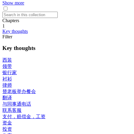
Show more
Chapters
1
Key thoughts
Filter
Key thoughts
西装
领带
银行家
衬衫
律师
替老板举办餐会
翻译
与同事通电话
联系客服
支付，赔偿金，工资
资金
投资