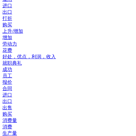
进口
出口
打折
购买
上升/增加
增加
劳动力
花费
好处，优点，利润，收入
就职典礼
成功
员工
报价
合同
进口
出口
出售
购买
消费量
消费
生产量