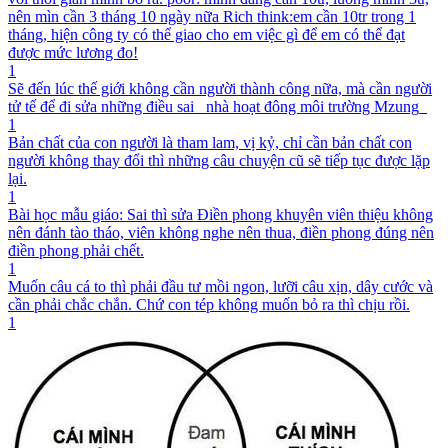
nên mìn cần 3 tháng 10 ngày nữa Rich think:em cần 10tr trong 1
tháng, hiện công ty có thể giao cho em việc gì để em có thể đạt
được mức lương đo!
1
Sẽ đến lúc thế giới không cần người thành công nữa, mà cần người
tử tế để đi sửa những điều sai _nhà hoạt đông môi trường Mzung_
1
Bản chất của con người là tham lam, vị kỷ, chỉ cần bản chất con
người không thay đổi thì những câu chuyện cũ sẽ tiếp tục được lặp
lại.
1
Bài học mẫu giáo: Sai thì sửa Điền phong khuyên viên thiệu không
nên đánh tào tháo, viên không nghe nên thua, điền phong đúng nên
điền phong phải chết.
1
Muốn câu cá to thì phải đầu tư mồi ngon, lưỡi câu xịn, dây cước và
cần phải chắc chắn. Chứ con tép không muốn bỏ ra thì chịu rồi.
1