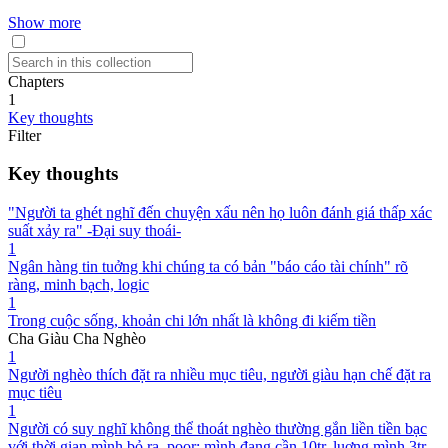
Show more
Chapters
1
Key thoughts
Filter
Key thoughts
"Người ta ghét nghĩ đến chuyện xấu nên họ luôn đánh giá thấp xác
suất xảy ra" -Đại suy thoái-
1
Ngân hàng tin tuởng khi chúng ta có bản "báo cáo tài chính" rõ
ràng, minh bạch, logic
1
Trong cuộc sống, khoản chi lớn nhất là không đi kiếm tiền
Cha Giàu Cha Nghèo
1
Người nghèo thích đặt ra nhiều mục tiêu, người giàu hạn chế đặt ra
mục tiêu
1
Người có suy nghĩ không thể thoát nghèo thường gắn liền tiền bạc
với thời gian mình bỏ ra. poor: mình đang cần 10tr, luơng mình 3tr,