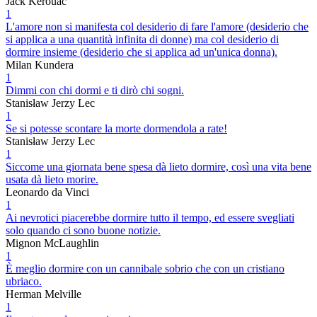
Jack Kerouac
1
L'amore non si manifesta col desiderio di fare l'amore (desiderio che
si applica a una quantità infinita di donne) ma col desiderio di
dormire insieme (desiderio che si applica ad un'unica donna).
Milan Kundera
1
Dimmi con chi dormi e ti dirò chi sogni.
Stanisław Jerzy Lec
1
Se si potesse scontare la morte dormendola a rate!
Stanisław Jerzy Lec
1
Siccome una giornata bene spesa dà lieto dormire, così una vita bene
usata dà lieto morire.
Leonardo da Vinci
1
Ai nevrotici piacerebbe dormire tutto il tempo, ed essere svegliati
solo quando ci sono buone notizie.
Mignon McLaughlin
1
È meglio dormire con un cannibale sobrio che con un cristiano
ubriaco.
Herman Melville
1