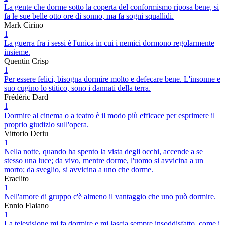
La gente che dorme sotto la coperta del conformismo riposa bene, si
fa le sue belle otto ore di sonno, ma fa sogni squallidi.
Mark Cirino
1
La guerra fra i sessi è l'unica in cui i nemici dormono regolarmente
insieme.
Quentin Crisp
1
Per essere felici, bisogna dormire molto e defecare bene. L'insonne e
suo cugino lo stitico, sono i dannati della terra.
Frédéric Dard
1
Dormire al cinema o a teatro è il modo più efficace per esprimere il
proprio giudizio sull'opera.
Vittorio Deriu
1
Nella notte, quando ha spento la vista degli occhi, accende a se
stesso una luce; da vivo, mentre dorme, l'uomo si avvicina a un
morto; da sveglio, si avvicina a uno che dorme.
Eraclito
1
Nell'amore di gruppo c'è almeno il vantaggio che uno può dormire.
Ennio Flaiano
1
La televisione mi fa dormire e mi lascia sempre insoddisfatto, come i