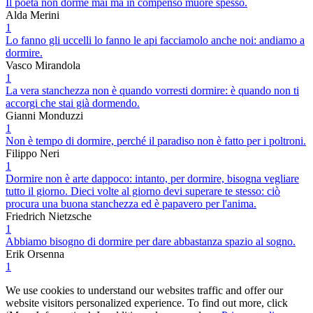
Il poeta non dorme mai ma in compenso muore spesso.
Alda Merini
1
Lo fanno gli uccelli lo fanno le api facciamolo anche noi: andiamo a
dormire.
Vasco Mirandola
1
La vera stanchezza non è quando vorresti dormire: è quando non ti
accorgi che stai già dormendo.
Gianni Monduzzi
1
Non è tempo di dormire, perché il paradiso non è fatto per i poltroni.
Filippo Neri
1
Dormire non è arte dappoco: intanto, per dormire, bisogna vegliare
tutto il giorno. Dieci volte al giorno devi superare te stesso: ciò
procura una buona stanchezza ed è papavero per l'anima.
Friedrich Nietzsche
1
Abbiamo bisogno di dormire per dare abbastanza spazio al sogno.
Erik Orsenna
1
We use cookies to understand our websites traffic and offer our
website visitors personalized experience. To find out more, click