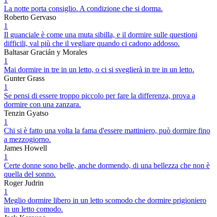
La notte porta consiglio. A condizione che si dorma.
Roberto Gervaso
1
Il guanciale è come una muta sibilla, e il dormire sulle questioni
difficili, val più che il vegliare quando ci cadono addosso.
Baltasar Gracián y Morales
1
Mai dormire in tre in un letto, o ci si sveglierà in tre in un letto.
Gunter Grass
1
Se pensi di essere troppo piccolo per fare la differenza, prova a
dormire con una zanzara.
Tenzin Gyatso
1
Chi si è fatto una volta la fama d'essere mattiniero, può dormire fino
a mezzogiorno.
James Howell
1
Certe donne sono belle, anche dormendo, di una bellezza che non è
quella del sonno.
Roger Judrin
1
Meglio dormire libero in un letto scomodo che dormire prigioniero
in un letto comodo.