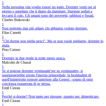
1
Nella prossima vita voglio essere un gatto. Dormire venti ore al
giorno e aspettare che ti diano da mangiare. Starsene seduti a
leccarsi il culo. Gli umani sono dei poveretti, rabbiosi e fissati.
Charles Bukowski
1
Non potremo mai più odiare chi abbiamo veduto dormire.
Elias Canetti
1
"Chi dorme non piglia pesci". Ma se non vuole pigliarne, dormire lo
aiuta.
Pino Caruso
1
Dormire in due rende la notte meno opaca.
Malcolm de Chazal
1
Se si potesse dormire ventiquattr'ore su ventiquattro, si
raggiungerebbe presto l'inerzia primordiale, la beatitudine di
quell'ininterrotto torpore anteriore alla Genesi - sogno di ogni
coscienza esasperata di se stessa.
Emil Cioran
1
Perché si dorme? Non tanto per riposare, quanto per. dimenticare.
Emil Cioran
1