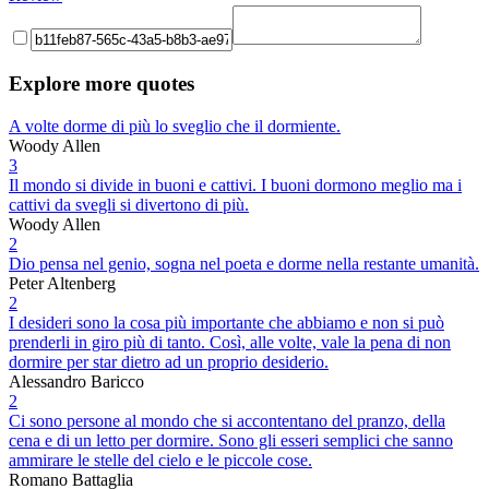
Explore more quotes
A volte dorme di più lo sveglio che il dormiente.
Woody Allen
3
Il mondo si divide in buoni e cattivi. I buoni dormono meglio ma i
cattivi da svegli si divertono di più.
Woody Allen
2
Dio pensa nel genio, sogna nel poeta e dorme nella restante umanità.
Peter Altenberg
2
I desideri sono la cosa più importante che abbiamo e non si può
prenderli in giro più di tanto. Così, alle volte, vale la pena di non
dormire per star dietro ad un proprio desiderio.
Alessandro Baricco
2
Ci sono persone al mondo che si accontentano del pranzo, della
cena e di un letto per dormire. Sono gli esseri semplici che sanno
ammirare le stelle del cielo e le piccole cose.
Romano Battaglia