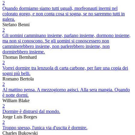
2
Quando dormiamo siamo tutti uguali, morfeonauti inermi nel
colorato gorgo, e non conta cosa si sogna, se no saremmo tutti in
galera.
Stefano Benni
2
Gli uomini camminano insieme, parlano insieme, dormono insieme,
ma non si conoscono. Se gli uomini si conoscessero non
camminerebbero insieme, non parlerebbero insieme, non
dormirebbero insieme.
Thomas Bernhard
2
Vorrei dormire tra lenzuola di carta carbone, per fare una copia dei
sogni più belli.
Romano Bertola
2
Al mattino pensa. A mezzogiorno agisci. Alla sera mangia. Quando
è notte dormi.
William Blake
2
Dormire è distrarsi dal mondo.
Jorge Luis Borges
2
Troppo spesso, l'unica via d'uscita è dormire.
Charles Bukowski