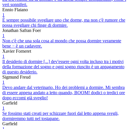
veri sonniferi.
Ennio Flaiano
1
È sempre possibile svegliare uno che dorme, ma non c'è rumore che
possa svegliare chi finge di dormire.
Jonathan Safran Foer
1
Non c'è che una sola cosa al mondo che possa dormire veramente
bene − è un cadavere.
Xavier Forneret
1
Il desiderio di dormire [...] dev'essere ogni volta incluso tra i motivi
della formazione del sogno e ogni sogno riuscito è un appagamento
di questo desiderio.
Sigmund Freud
1
Devo andare dal veterinario. Ho dei problemi a dormire. Mi sembra
di essere appena andato a letto quando, BOOM! dodici o tredici ore
dopo eccomi già sveglio!
Garfield
1
Se fossimo stati creati per schizzare fuori dal letto appena svegli,
dormiremmo tutti nel tostapane.
Garfield
1