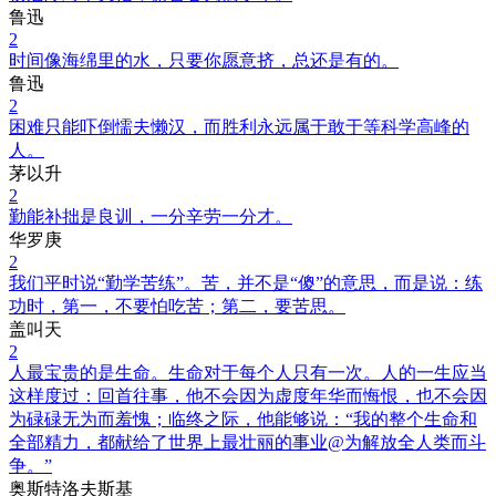
鲁迅
2
时间像海绵里的水，只要你愿意挤，总还是有的。
鲁迅
2
困难只能吓倒懦夫懒汉，而胜利永远属于敢于等科学高峰的
人。
茅以升
2
勤能补拙是良训，一分辛劳一分才。
华罗庚
2
我们平时说“勤学苦练”。苦，并不是“傻”的意思，而是说：练
功时，第一，不要怕吃苦；第二，要苦思。
盖叫天
2
人最宝贵的是生命。生命对于每个人只有一次。人的一生应当
这样度过：回首往事，他不会因为虚度年华而悔恨，也不会因
为碌碌无为而羞愧；临终之际，他能够说：“我的整个生命和
全部精力，都献给了世界上最壮丽的事业@为解放全人类而斗
争。”
奥斯特洛夫斯基