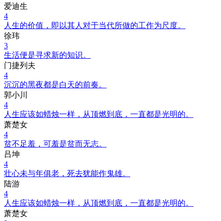
爱迪生
4
人生的价值，即以其人对于当代所做的工作为尺度。
徐玮
3
生活便是寻求新的知识。
门捷列夫
4
沉沉的黑夜都是白天的前奏。
郭小川
4
人生应该如蜡烛一样，从顶燃到底，一直都是光明的。
萧楚女
4
贫不足羞，可羞是贫而无志。
吕坤
4
壮心未与年俱老，死去犹能作鬼雄。
陆游
4
人生应该如蜡烛一样，从顶燃到底，一直都是光明的。
萧楚女