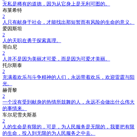
无私是稀有的道德，因为从它身上是无利可图的。
布莱希特
2
人只有献身于社会，才能找出那短暂而有风险的生命的意义。
爱因斯坦
2
人的天职在勇于探索真理。
哥白尼
2
人并不是因为美丽才可爱，而是因为可爱才美丽。
托尔斯泰
2
充满着欢乐与斗争精神的人们，永远带着欢乐，欢迎雷霆与阳
光。
赫胥黎
2
一个没有受到献身的热情所鼓舞的人，永远不会做出什么伟大
的事情来。
车尔尼雪夫斯基
2
人的生命是有限的，可是，为人民服务是无限的，我要把有限
的生命，投入到无限的为人民服务之中去。