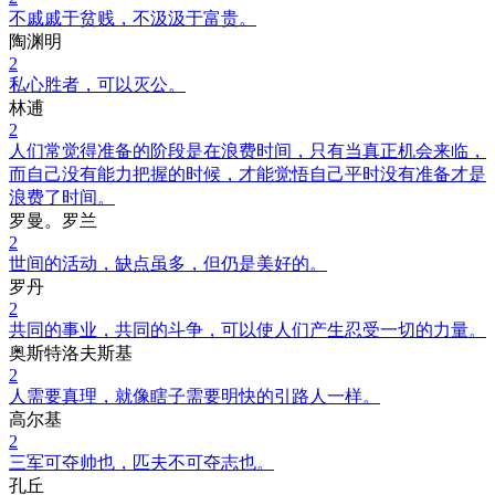
不戚戚于贫贱，不汲汲于富贵。
陶渊明
2
私心胜者，可以灭公。
林逋
2
人们常觉得准备的阶段是在浪费时间，只有当真正机会来临，
而自己没有能力把握的时候，才能觉悟自己平时没有准备才是
浪费了时间。
罗曼。罗兰
2
世间的活动，缺点虽多，但仍是美好的。
罗丹
2
共同的事业，共同的斗争，可以使人们产生忍受一切的力量。
奥斯特洛夫斯基
2
人需要真理，就像瞎子需要明快的引路人一样。
高尔基
2
三军可夺帅也，匹夫不可夺志也。
孔丘