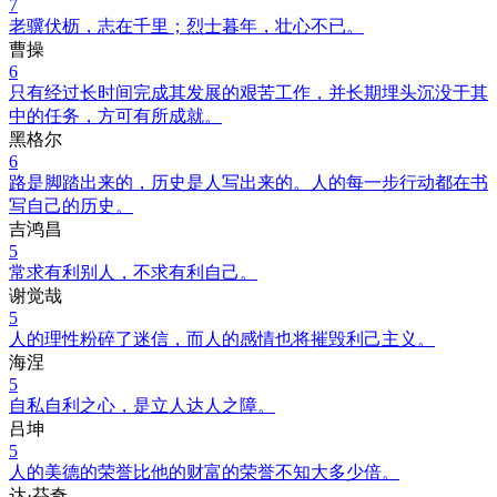
7
老骥伏枥，志在千里；烈士暮年，壮心不已。
曹操
6
只有经过长时间完成其发展的艰苦工作，并长期埋头沉没于其
中的任务，方可有所成就。
黑格尔
6
路是脚踏出来的，历史是人写出来的。人的每一步行动都在书
写自己的历史。
吉鸿昌
5
常求有利别人，不求有利自己。
谢觉哉
5
人的理性粉碎了迷信，而人的感情也将摧毁利己主义。
海涅
5
自私自利之心，是立人达人之障。
吕坤
5
人的美德的荣誉比他的财富的荣誉不知大多少倍。
达·芬奇