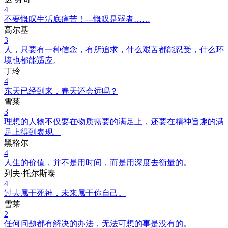
4
不要慨叹生活底痛苦！---慨叹是弱者……
高尔基
3
人，只要有一种信念，有所追求，什么艰苦都能忍受，什么环
境也都能适应。
丁玲
4
东天已经到来，春天还会远吗？
雪莱
3
理想的人物不仅要在物质需要的满足上，还要在精神旨趣的满
足上得到表现。
黑格尔
4
人生的价值，并不是用时间，而是用深度去衡量的。
列夫·托尔斯泰
4
过去属于死神，未来属于你自己。
雪莱
2
任何问题都有解决的办法，无法可想的事是没有的。