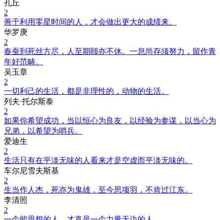
孔丘
2
善于利用零星时间的人，才会做出更大的成绩来。
华罗庚
2
春蚕到死丝方尽，人至期颐亦不休。一息尚存须努力，留作青
年好范畴。
吴玉章
2
一切利己的生活，都是非理性的，动物的生活。
列夫·托尔斯泰
2
如果你希望成功，当以恒心为良友，以经验为参谋，以当心为
兄弟，以希望为哨兵。
爱迪生
2
生活只有在平淡无味的人看来才是空虚而平淡无味的。
车尔尼雪夫斯基
2
生当作人杰，死亦为鬼雄，至今思项羽，不肯过江东。
李清照
2
一个能思想的人，才真是一个力量无边的人。