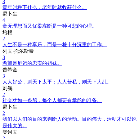
3
青年时种下什么，老年时就收获什么。
易卜生
4
毫无理想而又优柔寡断是一种可悲的心理。
培根
2
人生不是一种享乐，而是一桩十分沉重的工作。
列夫·托尔斯泰
3
希望是厄运的忠实的姐妹。
普希金
3
人人好公，则天下太平；人人营私，则天下大乱。
刘鹗
2
社会犹如一条船，每个人都要有掌舵的准备。
易卜生
2
我们以人们的目的来判断人的活动。目的伟大，活动才可以说
是伟大的。
契诃夫
2