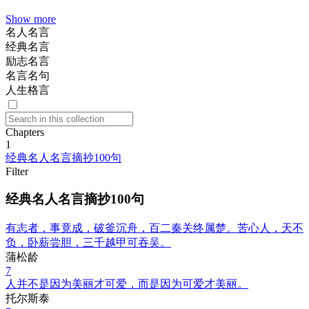
Show more
名人名言
经典名言
励志名言
名言名句
人生格言
Chapters
1
经典名人名言摘抄100句
Filter
经典名人名言摘抄100句
有志者，事竟成，破釜沉舟，百二秦关终属楚。苦心人，天不
负，卧薪尝胆，三千越甲可吞吴。
蒲松龄
7
人并不是因为美丽才可爱，而是因为可爱才美丽。
托尔斯泰