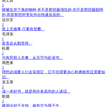
高士其
2
能够生存下来的物种,并不是那些最强壮的,也不是那些最聪明
的,而是那些对变化作出快速反应的。
达尔文
2
世上无难事,只要肯登攀。
毛泽东
1
富贵必从勤苦得。
杜甫
2
与有肝胆人共事，从无字句处读书。
周恩来
2
理想必须要人们去实现它，它不但需要决心和勇敢而且需要知
识。
吴玉章
2
读一本好书，就是和许多高尚的人谈话。
歌德
2
横眉冷对千夫指，俯首甘为孺子牛。