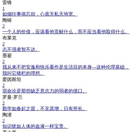
雷锋
1
如烟往事俱忘却，心底无私天地宽。
陶铸
2
一个人的价值，应该看他贡献什么，而不应当看他取得什么。
布莱克
2
志不强者智不达。
墨翟
2
我从来不把安逸和快乐看作是生活目的本身---这种伦理基础，
我叫它猪栏的理想。
爱因斯坦
2
宿命论是那些缺乏意志力的弱者的借口。
罗曼·罗兰
2
勤学如春起之苗，不见其增，日有所长。
陶潜
2
知识犹如人体的血液一样宝贵。