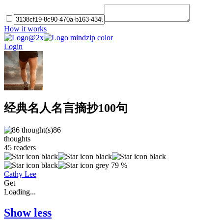
How it works
Login
经典名人名言摘抄100句
86
thoughts
45
readers
79 %
Cathy Lee
Get
Loading...
Show less