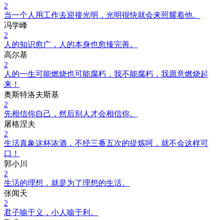
2
当一个人用工作去迎接光明，光明很快就会来照耀着他。
冯学峰
2
人的知识愈广，人的本身也愈臻完善。
高尔基
2
人的一生可能燃烧也可能腐朽，我不能腐朽，我愿意燃烧起
来！
奥斯特洛夫斯基
2
先相信你自己，然后别人才会相信你。
屠格涅夫
2
生活真象这杯浓酒，不经三番五次的提炼呵，就不会这样可
口！
郭小川
2
生活的理想，就是为了理想的生活。
张闻天
2
君子喻于义，小人喻于利。