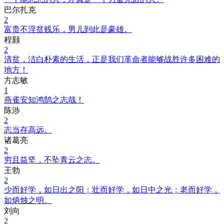
巴尔扎克
2
富贵不淫贫贱乐，男儿到此是豪雄。
程颢
2
清贫，洁白朴素的生活，正是我们革命者能够战胜许多困难的
地方！
方志敏
1
燕雀安知鸿鹄之志哉！
陈涉
2
志当存高远。
诸葛亮
2
穷且益坚，不坠青云之志。
王勃
2
少而好学，如日出之阳；壮而好学，如日中之光；老而好学，
如炳烛之明。
刘向
2