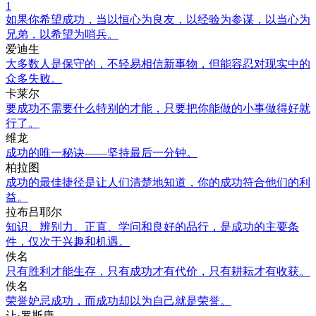
1
如果你希望成功，当以恒心为良友，以经验为参谋，以当心为
兄弟，以希望为哨兵。
爱迪生
大多数人是保守的，不轻易相信新事物，但能容忍对现实中的
众多失败。
卡莱尔
要成功不需要什么特别的才能，只要把你能做的小事做得好就
行了。
维龙
成功的唯一秘诀——坚持最后一分钟。
柏拉图
成功的最佳捷径是让人们清楚地知道，你的成功符合他们的利
益。
拉布吕耶尔
知识、辨别力、正直、学问和良好的品行，是成功的主要条
件，仅次于兴趣和机遇。
佚名
只有胜利才能生存，只有成功才有代价，只有耕耘才有收获。
佚名
荣誉妒忌成功，而成功却以为自己就是荣誉。
让·罗斯唐