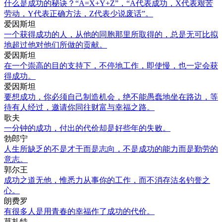
什么是成功的秘诀？“A=X+Y+Z”，“A代表成功，X代表艰苦
劳动，Y代表正确方法，Z代表少说废话”。
爱因斯坦
一个获得成功的人，从他的同胞那里所取得的，总是无可比拟
地超过他对他们所做的贡献。
爱因斯坦
在一个崇高的目的支持下，不停地工作，即使慢，也一定会获
得成功。
爱因斯坦
要想成功，你必须自己制造机会，绝不能愚蠢地坐在路边，等
待有人经过，邀请你同往财富与幸福之路。
歌夫
一分钟的成功，付出的代价却是好些年的失败。
勃郎宁
人生所缺乏的不是才干而是志向，不是成功的能力而是勤劳的
意志。
郭尔王
成功之道无他，惟悉力从事你的工作，而不消存沽名钓誉之
心。
朗费罗
有很多人是用青春的幸福作了成功的代价。
莫扎特