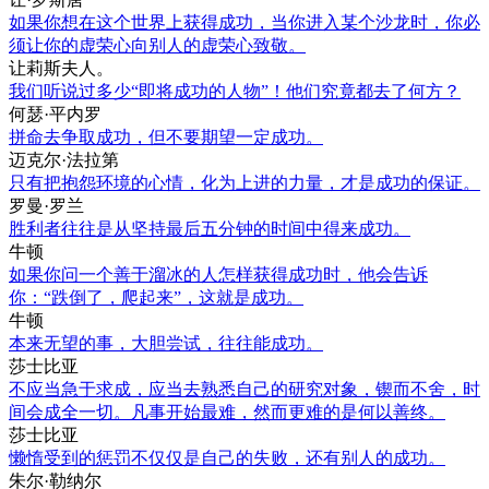
如果你想在这个世界上获得成功，当你进入某个沙龙时，你必
须让你的虚荣心向别人的虚荣心致敬。
让莉斯夫人。
我们听说过多少“即将成功的人物”！他们究竟都去了何方？
何瑟·平内罗
拼命去争取成功，但不要期望一定成功。
迈克尔·法拉第
只有把抱怨环境的心情，化为上进的力量，才是成功的保证。
罗曼·罗兰
胜利者往往是从坚持最后五分钟的时间中得来成功。
牛顿
如果你问一个善于溜冰的人怎样获得成功时，他会告诉
你：“跌倒了，爬起来”，这就是成功。
牛顿
本来无望的事，大胆尝试，往往能成功。
莎士比亚
不应当急于求成，应当去熟悉自己的研究对象，锲而不舍，时
间会成全一切。凡事开始最难，然而更难的是何以善终。
莎士比亚
懒惰受到的惩罚不仅仅是自己的失败，还有别人的成功。
朱尔·勒纳尔