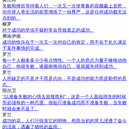
失败和挫折等待着人们，一次又一次使青春的容颜蒙上哀愁，
但也使人类生活的前景增添了一份尊严，这是任何成功都无法
办到的。
梭罗
对于成功的坚信不疑时常会导致真正的成功。
弗洛伊德
成功的快乐在于一次又一次对自己的肯定，而不在于长久满足
于某件事情的完成。
罗兰
每一个人都多多少少有点惰性。一个人的意志力量不够推动他
自己，他就失败，谁最能推动自己，谁就最先得到成功。
罗兰
人所缺乏的不是才干而是志向，不是成功的能力而是勤劳的意
志。
部尔卫
“以准备失败的心情去迎接胜利”，这是一个人面临得失的时候
所必须有的一种态度。假如只准备成功而不准备失败，当失败
时就会来不及了。
罗兰
成功的花，人们只惊羡它的明艳，然而当初的芽儿浸透了奋斗
的泪泉，洒遍了牺牲的血雨。