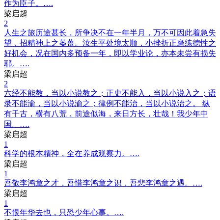
作为臣子。….
梁启超
2
人生之旅历途甚长，所争决不在一年半月，万不可因此着急失
望，招精神上之萎葨。汝生平处境太顺，小挫折正磨练德性之
好机会，况在国内多预备一年，即以学业论，亦本未尝有损失
耶。….
梁启超
2
六经不能教，当以小说教之；正史不能入，当以小说入之；语
录不能渝，当以小说渝之；律例不能治，当以小说治之。 纵
有千古，横有八荒，前途似海，来日方长，壮哉！我少年中
国。….
梁启超
1
科学的根本精神，全在养成观察力。….
梁启超
1
吾敬李鸿章之才，吾惜李鸿章之识，吾悲李鸿章之遇。….
梁启超
1
不恨年华去也，只恐少年心事。….