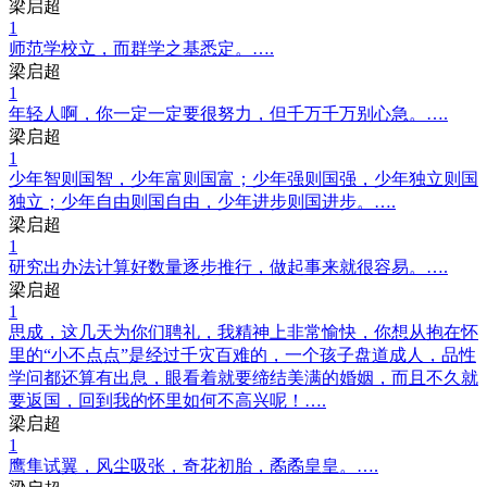
梁启超
1
师范学校立，而群学之基悉定。….
梁启超
1
年轻人啊，你一定一定要很努力，但千万千万别心急。….
梁启超
1
少年智则国智，少年富则国富；少年强则国强，少年独立则国
独立；少年自由则国自由，少年进步则国进步。….
梁启超
1
研究出办法计算好数量逐步推行，做起事来就很容易。….
梁启超
1
思成，这几天为你们聘礼，我精神上非常愉快，你想从抱在怀
里的“小不点点”是经过千灾百难的，一个孩子盘道成人，品性
学问都还算有出息，眼看着就要缔结美满的婚姻，而且不久就
要返国，回到我的怀里如何不高兴呢！….
梁启超
1
鹰隼试翼，风尘吸张，奇花初胎，矞矞皇皇。….