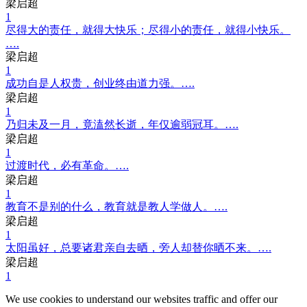
梁启超
1
尽得大的责任，就得大快乐；尽得小的责任，就得小快乐。
….
梁启超
1
成功自是人权贵，创业终由道力强。….
梁启超
1
乃归未及一月，竟溘然长逝，年仅逾弱冠耳。….
梁启超
1
过渡时代，必有革命。….
梁启超
1
教育不是别的什么，教育就是教人学做人。….
梁启超
1
太阳虽好，总要诸君亲自去晒，旁人却替你晒不来。….
梁启超
1
We use cookies to understand our websites traffic and offer our