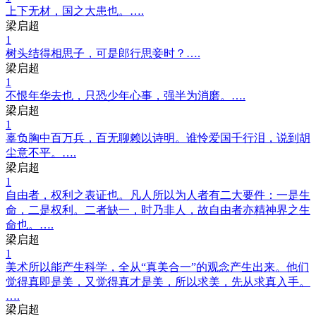
上下无材，国之大患也。….
梁启超
1
树头结得相思子，可是郎行思妾时？….
梁启超
1
不恨年华去也，只恐少年心事，强半为消磨。….
梁启超
1
辜负胸中百万兵，百无聊赖以诗明。谁怜爱国千行泪，说到胡
尘意不平。….
梁启超
1
自由者，权利之表证也。凡人所以为人者有二大要件：一是生
命，二是权利。二者缺一，时乃非人，故自由者亦精神界之生
命也。….
梁启超
1
美术所以能产生科学，全从“真美合一”的观念产生出来。他们
觉得真即是美，又觉得真才是美，所以求美，先从求真入手。
….
梁启超