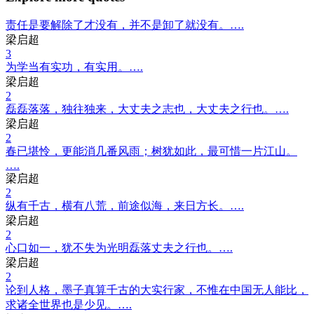
责任是要解除了才没有，并不是卸了就没有。….
梁启超
3
为学当有实功，有实用。….
梁启超
2
磊磊落落，独往独来，大丈夫之志也，大丈夫之行也。….
梁启超
2
春已堪怜，更能消几番风雨；树犹如此，最可惜一片江山。
….
梁启超
2
纵有千古，横有八荒，前途似海，来日方长。….
梁启超
2
心口如一，犹不失为光明磊落丈夫之行也。….
梁启超
2
论到人格，墨子真算千古的大实行家，不惟在中国无人能比，
求诸全世界也是少见。….