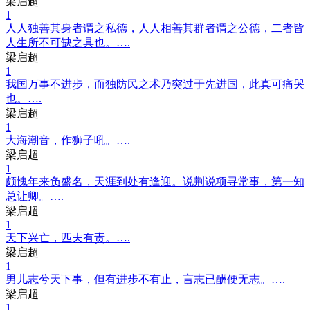
梁启超
1
人人独善其身者谓之私德，人人相善其群者谓之公德，二者皆
人生所不可缺之具也。….
梁启超
1
我国万事不进步，而独防民之术乃突过于先进国，此真可痛哭
也。….
梁启超
1
大海潮音，作狮子吼。….
梁启超
1
颇愧年来负盛名，天涯到处有逢迎。说荆说项寻常事，第一知
总让卿。….
梁启超
1
天下兴亡，匹夫有责。….
梁启超
1
男儿志兮天下事，但有进步不有止，言志已酬便无志。….
梁启超
1