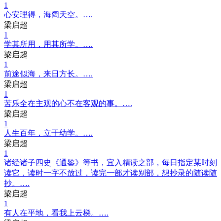
1
心安理得，海阔天空。….
梁启超
1
学其所用，用其所学。….
梁启超
1
前途似海，来日方长。….
梁启超
1
苦乐全在主观的心不在客观的事。….
梁启超
1
人生百年，立于幼学。….
梁启超
1
诸经诸子四史《通鉴》等书，宜入精读之部，每日指定某时刻
读它，读时一字不放过，读完一部才读别部，想抄录的随读随
抄。….
梁启超
1
有人在平地，看我上云梯。….