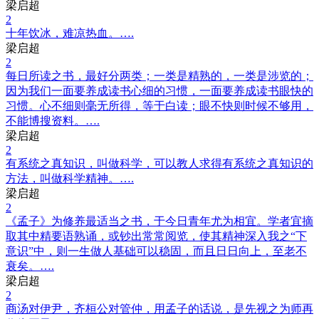
梁启超
2
十年饮冰，难凉热血。….
梁启超
2
每日所读之书，最好分两类；一类是精熟的，一类是涉览的；
因为我们一面要养成读书心细的习惯，一面要养成读书眼快的
习惯。心不细则毫无所得，等于白读；眼不快则时候不够用，
不能博搜资料。….
梁启超
2
有系统之真知识，叫做科学，可以教人求得有系统之真知识的
方法，叫做科学精神。….
梁启超
2
《孟子》为修养最适当之书，于今日青年尤为相宜。学者宜摘
取其中精要语熟诵，或钞出常常阅览，使其精神深入我之“下
意识”中，则一生做人基础可以稳固，而且日日向上，至老不
衰矣。….
梁启超
2
商汤对伊尹，齐桓公对管仲，用孟子的话说，是先视之为师再