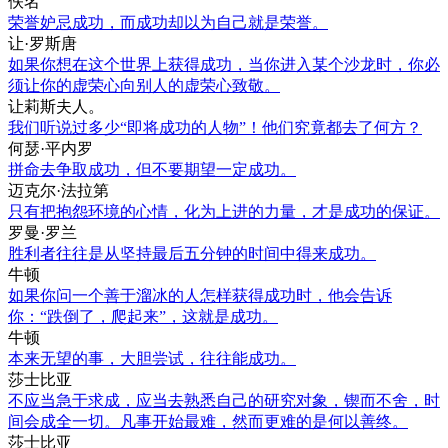
佚名
荣誉妒忌成功，而成功却以为自己就是荣誉。
让·罗斯唐
如果你想在这个世界上获得成功，当你进入某个沙龙时，你必
须让你的虚荣心向别人的虚荣心致敬。
让莉斯夫人。
我们听说过多少“即将成功的人物”！他们究竟都去了何方？
何瑟·平内罗
拼命去争取成功，但不要期望一定成功。
迈克尔·法拉第
只有把抱怨环境的心情，化为上进的力量，才是成功的保证。
罗曼·罗兰
胜利者往往是从坚持最后五分钟的时间中得来成功。
牛顿
如果你问一个善于溜冰的人怎样获得成功时，他会告诉
你：“跌倒了，爬起来”，这就是成功。
牛顿
本来无望的事，大胆尝试，往往能成功。
莎士比亚
不应当急于求成，应当去熟悉自己的研究对象，锲而不舍，时
间会成全一切。凡事开始最难，然而更难的是何以善终。
莎士比亚