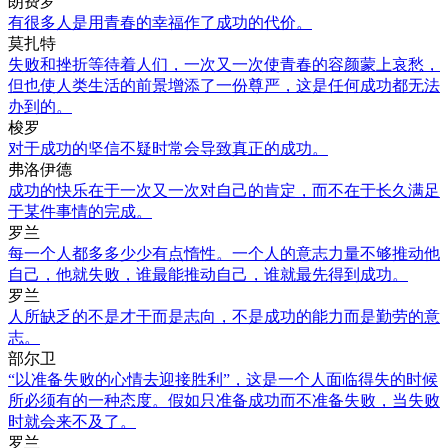
朗费罗
有很多人是用青春的幸福作了成功的代价。
莫扎特
失败和挫折等待着人们，一次又一次使青春的容颜蒙上哀愁，
但也使人类生活的前景增添了一份尊严，这是任何成功都无法
办到的。
梭罗
对于成功的坚信不疑时常会导致真正的成功。
弗洛伊德
成功的快乐在于一次又一次对自己的肯定，而不在于长久满足
于某件事情的完成。
罗兰
每一个人都多多少少有点惰性。一个人的意志力量不够推动他
自己，他就失败，谁最能推动自己，谁就最先得到成功。
罗兰
人所缺乏的不是才干而是志向，不是成功的能力而是勤劳的意
志。
部尔卫
“以准备失败的心情去迎接胜利”，这是一个人面临得失的时候
所必须有的一种态度。假如只准备成功而不准备失败，当失败
时就会来不及了。
罗兰