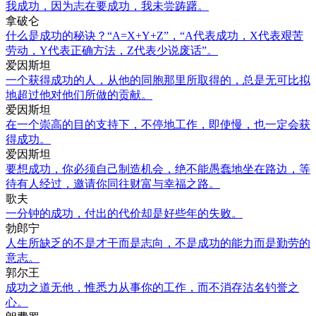
我成功，因为志在要成功，我未尝踌躇。
拿破仑
什么是成功的秘诀？“A=X+Y+Z”，“A代表成功，X代表艰苦
劳动，Y代表正确方法，Z代表少说废话”。
爱因斯坦
一个获得成功的人，从他的同胞那里所取得的，总是无可比拟
地超过他对他们所做的贡献。
爱因斯坦
在一个崇高的目的支持下，不停地工作，即使慢，也一定会获
得成功。
爱因斯坦
要想成功，你必须自己制造机会，绝不能愚蠢地坐在路边，等
待有人经过，邀请你同往财富与幸福之路。
歌夫
一分钟的成功，付出的代价却是好些年的失败。
勃郎宁
人生所缺乏的不是才干而是志向，不是成功的能力而是勤劳的
意志。
郭尔王
成功之道无他，惟悉力从事你的工作，而不消存沽名钓誉之
心。