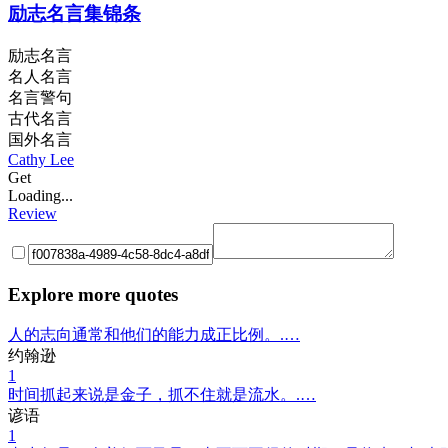
励志名言集锦条
励志名言
名人名言
名言警句
古代名言
国外名言
Cathy Lee
Get
Loading...
Review
Explore more quotes
人的志向通常和他们的能力成正比例。.…
约翰逊
1
时间抓起来说是金子，抓不住就是流水。.…
谚语
1