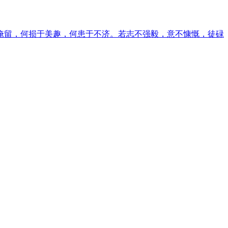
淹留，何损于美趣，何患于不济。若志不强毅，意不慷慨，徒碌