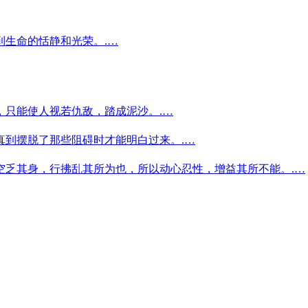
生命的恬静和光荣。.…
，只能使人视若仇敌，踏成泥沙。.…
真到摆脱了那些阻碍时才能明白过来。.…
空乏其身，行拂乱其所为也，所以动心忍性，增益其所不能。.…