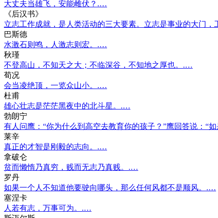
大丈夫当雄飞，安能雌伏？.…
《后汉书》
立志工作成就，是人类活动的三大要素。立志是事业的大门，
巴斯德
水激石则鸣，人激志则宏。.…
秋瑾
不登高山，不知天之大；不临深谷，不知地之厚也。.…
荀况
会当凌绝顶，一览众山小。.…
杜甫
雄心壮志是茫茫黑夜中的北斗星。.…
勃朗宁
有人问鹰：“你为什么到高空去教育你的孩子？”鹰回答说：“
莱辛
真正的才智是刚毅的志向。.…
拿破仑
贫而懒惰乃真穷，贱而无志乃真贱。.…
罗丹
如果一个人不知道他要驶向哪头，那么任何风都不是顺风。.…
塞涅卡
人若有志，万事可为。.…