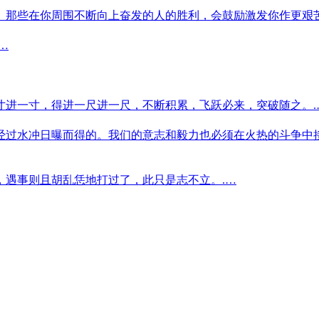
。那些在你周围不断向上奋发的人的胜利，会鼓励激发你作更艰苦
…
寸进一寸，得进一尺进一尺，不断积累，飞跃必来，突破随之。.
经过水冲日曝而得的。我们的意志和毅力也必须在火热的斗争中
，遇事则且胡乱恁地打过了，此只是志不立。.…