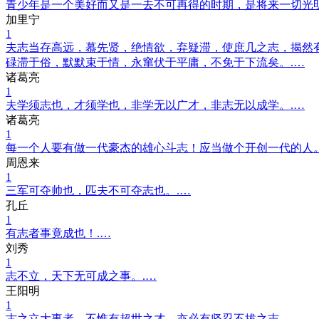
青少年是一个美好而又是一去不可再得的时期，是将来一切光
加里宁
1
夫志当存高远，慕先贤，绝情欲，弃疑滞，使庶几之志，揭然
碌滞于俗，默默束于情，永窜伏于平庸，不免于下流矣。.…
诸葛亮
1
夫学须志也，才须学也，非学无以广才，非志无以成学。.…
诸葛亮
1
每一个人要有做一代豪杰的雄心斗志！应当做个开创一代的人。
周恩来
1
三军可夺帅也，匹夫不可夺志也。.…
孔丘
1
有志者事竟成也！.…
刘秀
1
志不立，天下无可成之事。.…
王阳明
1
古之立大事者，不惟有超世之才，亦必有坚忍不拔之志。.…