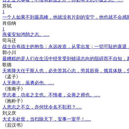
苏轼
1
一个人如果不到最高峰，他就没有片刻的安宁，他也就不会感到
肖伯纳
1
燕雀安知鸿鹄之志。.…
司马迁
战士自有战士的抱负：永远改造，从零出发；一切可耻的衰退
郭小川
最糟糕的是人们在生活中经常受到错误志向的阻碍而不自知，
歌德
天将降大任于斯人也，必先苦其心志，劳其筋骨，饿其体肤，
《孟子》
人无善志，虽勇必伤。.…
《淮南子》
坚志者，功名之主也。不惰者，众善之师也。.…
《抱朴子》
人患志之不立，亦何忧令名不彰邪？.…
刘义庆
大丈夫处世，当扫除天下，安事一室乎！.…
《后汉书》