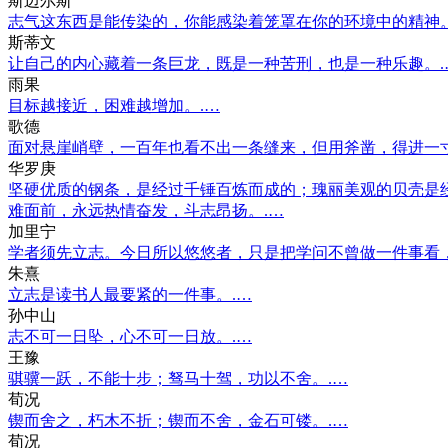
斯迈尔斯
志气这东西是能传染的，你能感染着笼罩在你的环境中的精神
斯蒂文
让自己的内心藏着一条巨龙，既是一种苦刑，也是一种乐趣。.
雨果
目标越接近，困难越增加。.…
歌德
面对悬崖峭壁，一百年也看不出一条缝来，但用斧凿，得进一
华罗庚
坚硬优质的钢条，是经过千锤百炼而成的；瑰丽美观的贝壳是
难面前，永远热情奋发，斗志昂扬。.…
加里宁
学者须先立志。今日所以悠悠者，只是把学问不曾做一件事看
朱熹
立志是读书人最要紧的一件事。.…
孙中山
志不可一日坠，心不可一日放。.…
王豫
骐骥一跃，不能十步；驽马十驾，功以不舍。.…
荀况
锲而舍之，朽木不折；锲而不舍，金石可镂。.…
荀况