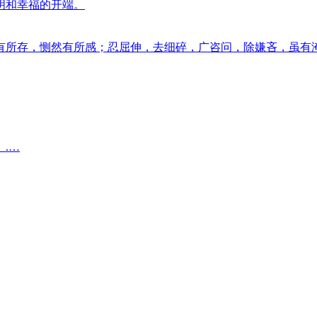
明和幸福的开端。
有所存，恻然有所感；忍屈伸，去细碎，广咨问，除嫌吝，虽有
.…