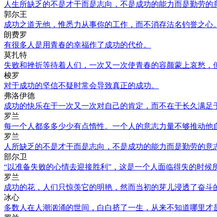
人生所缺乏的不是才干而是志向，不是成功的能力而是勤劳的
郭尔王
成功之道无他，惟悉力从事你的工作，而不消存沽名钓誉之心
朗费罗
有很多人是用青春的幸福作了成功的代价。
莫扎特
失败和挫折等待着人们，一次又一次使青春的容颜蒙上哀愁，
梭罗
对于成功的坚信不疑时常会导致真正的成功。
弗洛伊德
成功的快乐在于一次又一次对自己的肯定，而不在于长久满足
罗兰
每一个人都多多少少有点惰性。一个人的意志力量不够推动他
罗兰
人所缺乏的不是才干而是志向，不是成功的能力而是勤劳的意
部尔卫
“以准备失败的心情去迎接胜利”，这是一个人面临得失的时候
罗兰
成功的花，人们只惊羡它的明艳，然而当初的芽儿浸透了奋斗
冰心
多数人在人潮汹涌的世间，白白挤了一生，从来不知道哪里才