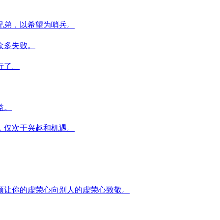
兄弟，以希望为哨兵。
众多失败。
行了。
益。
，仅次于兴趣和机遇。
须让你的虚荣心向别人的虚荣心致敬。