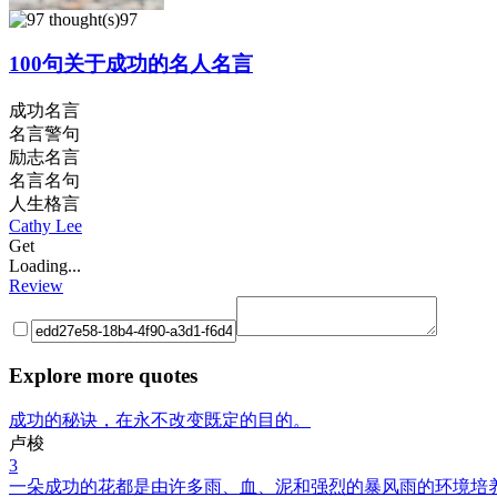
97
100句关于成功的名人名言
成功名言
名言警句
励志名言
名言名句
人生格言
Cathy Lee
Get
Loading...
Review
Explore more quotes
成功的秘诀，在永不改变既定的目的。
卢梭
3
一朵成功的花都是由许多雨、血、泥和强烈的暴风雨的环境培