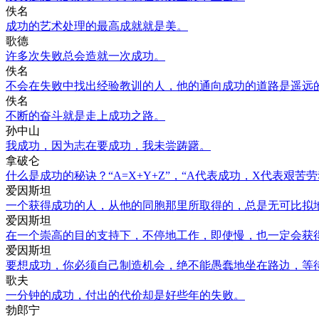
佚名
成功的艺术处理的最高成就就是美。
歌德
许多次失败总会造就一次成功。
佚名
不会在失败中找出经验教训的人，他的通向成功的道路是遥远
佚名
不断的奋斗就是走上成功之路。
孙中山
我成功，因为志在要成功，我未尝踌躇。
拿破仑
什么是成功的秘诀？“A=X+Y+Z”，“A代表成功，X代表艰苦
爱因斯坦
一个获得成功的人，从他的同胞那里所取得的，总是无可比拟
爱因斯坦
在一个崇高的目的支持下，不停地工作，即使慢，也一定会获
爱因斯坦
要想成功，你必须自己制造机会，绝不能愚蠢地坐在路边，等
歌夫
一分钟的成功，付出的代价却是好些年的失败。
勃郎宁