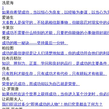
冼星海
1
如果你希望成功，当以恒心为良友，以经验为参谋，以当心为
爱迪生
大多数人是保守的，不轻易相信新事物，但能容忍对现实中的
卡莱尔
要成功不需要什么特别的才能，只要把你能做的小事做得好就
维龙
成功的唯一秘诀——坚持最后一分钟。
柏拉图
成功的最佳捷径是让人们清楚地知道，你的成功符合他们的利
拉布吕耶尔
知识、辨别力、正直、学问和良好的品行，是成功的主要条件
佚名
只有胜利才能生存，只有成功才有代价，只有耕耘才有收获。
佚名
荣誉妒忌成功，而成功却以为自己就是荣誉。
让·罗斯唐
如果你想在这个世界上获得成功，当你进入某个沙龙时，你必
让莉斯夫人。
我们听说过多少“即将成功的人物”！他们究竟都去了何方？