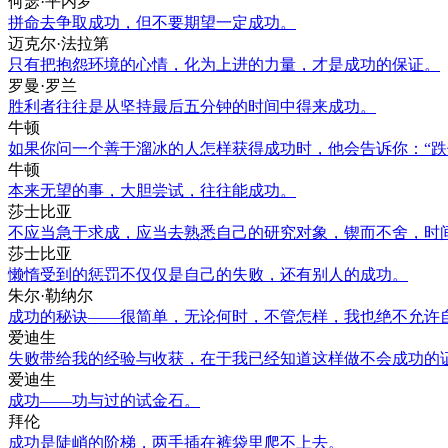
何瑟·平内罗
拼命去争取成功，但不要期望一定成功。
迈克尔·法拉第
只有把抱怨环境的心情，化为上进的力量，才是成功的保证。
罗曼·罗兰
胜利者往往是从坚持最后五分钟的时间中得来成功。
牛顿
如果你问一个善于溜冰的人怎样获得成功时，他会告诉你：“跌
牛顿
本来无望的事，大胆尝试，往往能成功。
莎士比亚
不应当急于求成，应当去熟悉自己的研究对象，锲而不舍，时
莎士比亚
懒惰受到的惩罚不仅仅是自己的失败，还有别人的成功。
朱尔·勒纳尔
成功的秘诀——很简单，无论何时，不管怎样，我也绝不允许
爱迪生
失败带给我的经验与收获，在于我已经知道这样做不会成功的
爱迪生
成功——功与过的试金石。
拜伦
成功是陡峭的阶梯，两手插在裤袋里爬不上去。