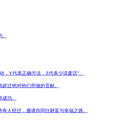
的。
劳动，Y代表正确方法，Z代表少说废话”。
地超过他对他们所做的贡献。
得成功。
待有人经过，邀请你同往财富与幸福之路。