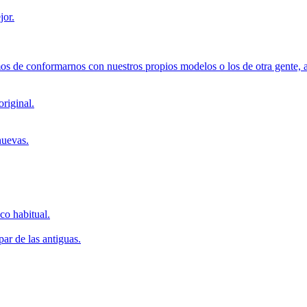
jor.
mos de conformarnos con nuestros propios modelos o los de otra gente,
riginal.
nuevas.
co habitual.
par de las antiguas.