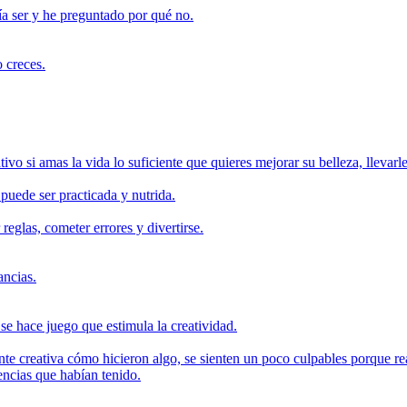
ía ser y he preguntado por qué no.
o creces.
tivo si amas la vida lo suficiente que quieres mejorar su belleza, llevar
puede ser practicada y nutrida.
reglas, cometer errores y divertirse.
ancias.
e hace juego que estimula la creatividad.
te creativa cómo hicieron algo, se sienten un poco culpables porque re
ncias que habían tenido.