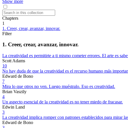
Show more
Chapters
1
1. Creer, crear, avanzar, innovar.
Filter
1. Creer, crear, avanzar, innovar.
La creatividad es permitirte a ti mismo cometer errores. El arte es sab
Scott Adams
10
No hay duda de que la creatividad es el recurso humano más important
Edward de Bono
7
Mira lo que otros no ven. Luego muéstralo. Eso es creatividad.
Brian Vaszily
4
Un aspecto esencial de la creatividad es no tener miedo de fracasar.
Edwin Land
3
La creatividad implica romper con patrones establecidos para mirar las
Edward de Bono
3