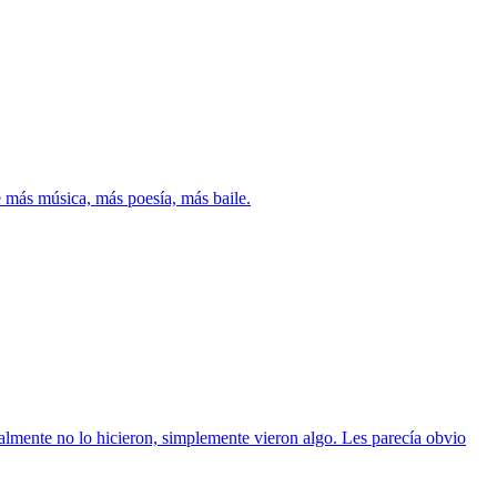
le más música, más poesía, más baile.
almente no lo hicieron, simplemente vieron algo. Les parecía obvio