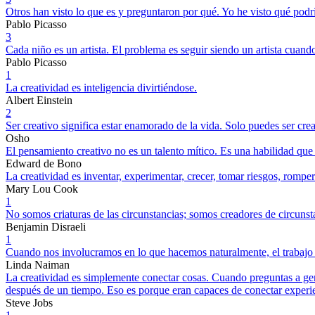
Otros han visto lo que es y preguntaron por qué. Yo he visto qué podr
Pablo Picasso
3
Cada niño es un artista. El problema es seguir siendo un artista cuand
Pablo Picasso
1
La creatividad es inteligencia divirtiéndose.
Albert Einstein
2
Ser creativo significa estar enamorado de la vida. Solo puedes ser crea
Osho
El pensamiento creativo no es un talento mítico. Es una habilidad que 
Edward de Bono
La creatividad es inventar, experimentar, crecer, tomar riesgos, romper 
Mary Lou Cook
1
No somos criaturas de las circunstancias; somos creadores de circunst
Benjamin Disraeli
1
Cuando nos involucramos en lo que hacemos naturalmente, el trabajo s
Linda Naiman
La creatividad es simplemente conectar cosas. Cuando preguntas a gen
después de un tiempo. Eso es porque eran capaces de conectar experie
Steve Jobs