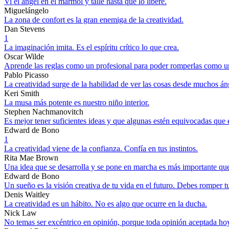
Vi el ángel en el mármol y tallé hasta que lo liberé.
Miguelángelo
La zona de confort es la gran enemiga de la creatividad.
Dan Stevens
1
La imaginación imita. Es el espíritu crítico lo que crea.
Oscar Wilde
Aprende las reglas como un profesional para poder romperlas como un 
Pablo Picasso
La creatividad surge de la habilidad de ver las cosas desde muchos án
Keri Smith
La musa más potente es nuestro niño interior.
Stephen Nachmanovitch
Es mejor tener suficientes ideas y que algunas estén equivocadas que e
Edward de Bono
1
La creatividad viene de la confianza. Confía en tus instintos.
Rita Mae Brown
Una idea que se desarrolla y se pone en marcha es más importante que
Edward de Bono
Un sueño es la visión creativa de tu vida en el futuro. Debes romper 
Denis Waitley
La creatividad es un hábito. No es algo que ocurre en la ducha.
Nick Law
No temas ser excéntrico en opinión, porque toda opinión aceptada hoy