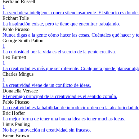
Bertrand Russell
1
La verdadera inteligencia opera silenciosamente. El silencio es donde 
Eckhart Tolle
La inspiración existe, pero te tiene que encontrar trabajando.
Pablo Picasso
Nunca digas a la gente cómo hacer las cosas. Cuéntales qué hacer y t
George Smith Patton
1
La curiosidad por la vida es el secreto de la gente creativa.
Leo Burnett
1
La creatividad es más que ser diferente. Cualquiera puede planear algo
Charles Mingus
1
La creatividad viene de un conflicto de ideas.
Donatella Versace
El enemigo principal de la creatividad es el sentido común.
Pablo Picasso
La creatividad es la habilidad de introducir orden en la aleatoriedad de
Eric Hoffer
La mejor forma de tener una buena idea es tener muchas ideas.
Linus Pauling
No hay innovación ni creatividad sin fracaso.
Brene Brown