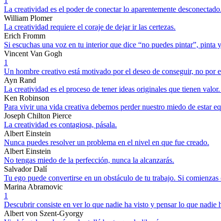
1
La creatividad es el poder de conectar lo aparentemente desconectado
William Plomer
La creatividad requiere el coraje de dejar ir las certezas.
Erich Fromm
Si escuchas una voz en tu interior que dice “no puedes pintar”, pinta y
Vincent Van Gogh
1
Un hombre creativo está motivado por el deseo de conseguir, no por el
Ayn Rand
La creatividad es el proceso de tener ideas originales que tienen valor.
Ken Robinson
Para vivir una vida creativa debemos perder nuestro miedo de estar e
Joseph Chilton Pierce
La creatividad es contagiosa, pásala.
Albert Einstein
Nunca puedes resolver un problema en el nivel en que fue creado.
Albert Einstein
No tengas miedo de la perfección, nunca la alcanzarás.
Salvador Dalí
Tu ego puede convertirse en un obstáculo de tu trabajo. Si comienzas 
Marina Abramovic
1
Descubrir consiste en ver lo que nadie ha visto y pensar lo que nadie
Albert von Szent-Gyorgy