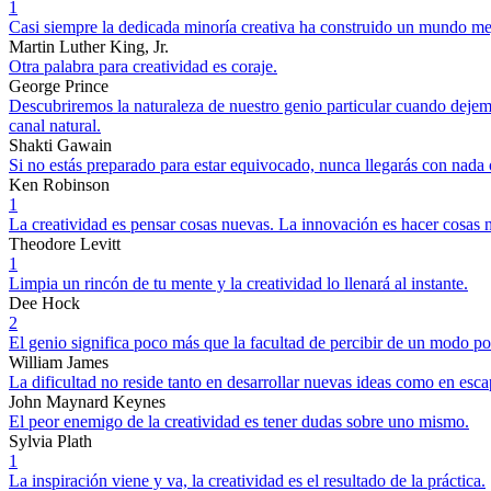
1
Casi siempre la dedicada minoría creativa ha construido un mundo me
Martin Luther King, Jr.
Otra palabra para creatividad es coraje.
George Prince
Descubriremos la naturaleza de nuestro genio particular cuando deje
canal natural.
Shakti Gawain
Si no estás preparado para estar equivocado, nunca llegarás con nada o
Ken Robinson
1
La creatividad es pensar cosas nuevas. La innovación es hacer cosas 
Theodore Levitt
1
Limpia un rincón de tu mente y la creatividad lo llenará al instante.
Dee Hock
2
El genio significa poco más que la facultad de percibir de un modo po
William James
La dificultad no reside tanto en desarrollar nuevas ideas como en esca
John Maynard Keynes
El peor enemigo de la creatividad es tener dudas sobre uno mismo.
Sylvia Plath
1
La inspiración viene y va, la creatividad es el resultado de la práctica.