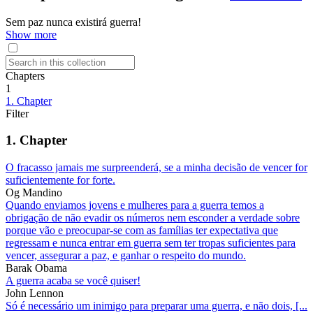
Sem paz nunca existirá guerra!
Show more
Chapters
1
1. Chapter
Filter
1. Chapter
O fracasso jamais me surpreenderá, se a minha decisão de vencer for
suficientemente for forte.
Og Mandino
Quando enviamos jovens e mulheres para a guerra temos a
obrigação de não evadir os números nem esconder a verdade sobre
porque vão e preocupar-se com as famílias ter expectativa que
regressam e nunca entrar em guerra sem ter tropas suficientes para
vencer, assegurar a paz, e ganhar o respeito do mundo.
Barak Obama
A guerra acaba se você quiser!
John Lennon
Só é necessário um inimigo para preparar uma guerra, e não dois, [...