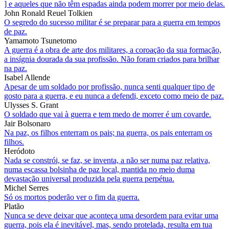
] e aqueles que não têm espadas ainda podem morrer por meio delas.
John Ronald Reuel Tolkien
O segredo do sucesso militar é se preparar para a guerra em tempos
de paz.
Yamamoto Tsunetomo
A guerra é a obra de arte dos militares, a coroação da sua formação,
a insígnia dourada da sua profissão. Não foram criados para brilhar
na paz.
Isabel Allende
Apesar de um soldado por profissão, nunca senti qualquer tipo de
gosto para a guerra, e eu nunca a defendi, exceto como meio de paz.
Ulysses S. Grant
O soldado que vai à guerra e tem medo de morrer é um covarde.
Jair Bolsonaro
Na paz, os filhos enterram os pais; na guerra, os pais enterram os
filhos.
Heródoto
Nada se constrói, se faz, se inventa, a não ser numa paz relativa,
numa escassa bolsinha de paz local, mantida no meio duma
devastação universal produzida pela guerra perpétua.
Michel Serres
Só os mortos poderão ver o fim da guerra.
Platão
Nunca se deve deixar que aconteça uma desordem para evitar uma
guerra, pois ela é inevitável, mas, sendo protelada, resulta em tua