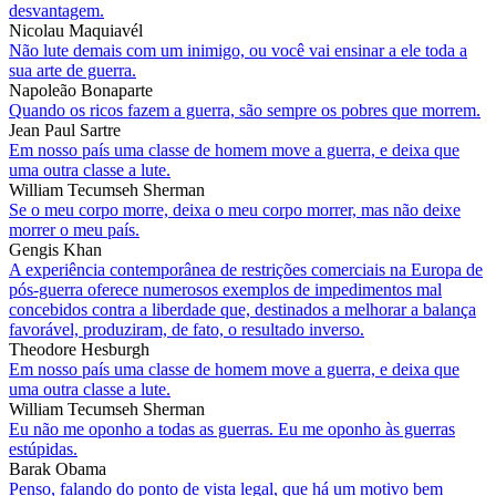
desvantagem.
Nicolau Maquiavél
Não lute demais com um inimigo, ou você vai ensinar a ele toda a
sua arte de guerra.
Napoleão Bonaparte
Quando os ricos fazem a guerra, são sempre os pobres que morrem.
Jean Paul Sartre
Em nosso país uma classe de homem move a guerra, e deixa que
uma outra classe a lute.
William Tecumseh Sherman
Se o meu corpo morre, deixa o meu corpo morrer, mas não deixe
morrer o meu país.
Gengis Khan
A experiência contemporânea de restrições comerciais na Europa de
pós-guerra oferece numerosos exemplos de impedimentos mal
concebidos contra a liberdade que, destinados a melhorar a balança
favorável, produziram, de fato, o resultado inverso.
Theodore Hesburgh
Em nosso país uma classe de homem move a guerra, e deixa que
uma outra classe a lute.
William Tecumseh Sherman
Eu não me oponho a todas as guerras. Eu me oponho às guerras
estúpidas.
Barak Obama
Penso, falando do ponto de vista legal, que há um motivo bem