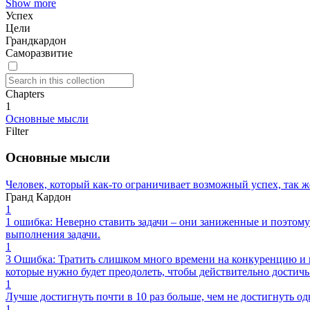
Show more
Успех
Цели
Грандкардон
Саморазвитие
Chapters
1
Основные мысли
Filter
Основные мысли
Человек, который как-то ограничивает возможный успех, так ж
Гранд Кардон
1
1 ошибка: Неверно ставить задачи – они заниженные и поэтому
выполнения задачи.
1
3 Ошибка: Тратить слишком много времени на конкуренцию и не
которые нужно будет преодолеть, чтобы действительно достич
1
Лучше достигнуть почти в 10 раз больше, чем не достигнуть од
1