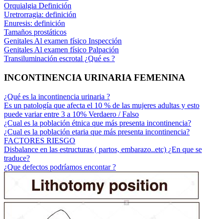
Orquialgia Definición
Uretrorragia: definición
Enuresis: definición
Tamaños prostáticos
Genitales Al examen físico Inspección
Genitales Al examen físico Palpación
Transiluminación escrotal ¿Qué es ?
INCONTINENCIA URINARIA FEMENINA
¿Qué es la incontinencia urinaria ?
Es un patología que afecta el 10 % de las mujeres adultas y esto
puede variar entre 3 a 10% Verdaero / Falso
¿Cual es la población étnica que más presenta incontinencia?
¿Cual es la población etaria que más presenta incontinencia?
FACTORES RIESGO
Disbalance en las estructuras ( partos, embarazo..etc) ¿En que se
traduce?
¿Que defectos podríamos encontar ?