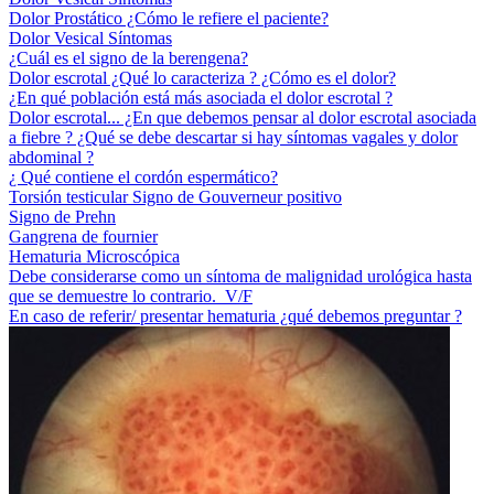
Dolor Prostático ¿Cómo le refiere el paciente?
Dolor Vesical Síntomas
¿Cuál es el signo de la berengena?
Dolor escrotal ¿Qué lo caracteriza ? ¿Cómo es el dolor?
¿En qué población está más asociada el dolor escrotal ?
Dolor escrotal... ¿En que debemos pensar al dolor escrotal asociada
a fiebre ? ¿Qué se debe descartar si hay síntomas vagales y dolor
abdominal ?
¿ Qué contiene el cordón espermático?
Torsión testicular Signo de Gouverneur positivo
Signo de Prehn
Gangrena de fournier
Hematuria Microscópica
Debe considerarse como un síntoma de malignidad urológica hasta
que se demuestre lo contrario. V/F
En caso de referir/ presentar hematuria ¿qué debemos preguntar ?