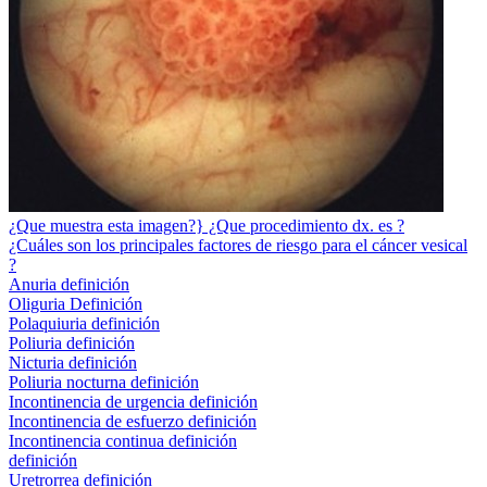
¿Que muestra esta imagen?} ¿Que procedimiento dx. es ?
¿Cuáles son los principales factores de riesgo para el cáncer vesical
?
Anuria definición
Oliguria Definición
Polaquiuria definición
Poliuria definición
Nicturia definición
Poliuria nocturna definición
Incontinencia de urgencia definición
Incontinencia de esfuerzo definición
Incontinencia continua definición
definición
Uretrorrea definición