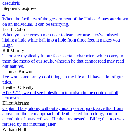
descubrir.
Stephen Cosgrove
2
When the facilities of the government of the United States are drawn
on an individual, it can be terrifying.
Lee J. Cobb
When you see grown men near to tears because they've missed
hitting a little white ball into a hole from three feet, it makes you
laugh.
Bill Murray
There are mystically in our faces certain characters which carry in
them the motto of our souls, wherein he that cannot read may read
our natures.
Thomas Browne
I've won some pretty cool things in my life and I have a lot of great
titles.
Heather O'Reilly
After 9/11, we did see Palestinian terrorism in the context of all
terrorism.
Elliott Abrams
Captain Hale, alone, without sympathy or support, save that from
above, on the near approach of death asked for a clergyman to
attend him. It was refused. He then requested a Bible; that too was
refused by his inhuman jailer.
William Hull