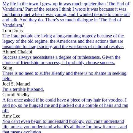
My life in the town I grew up in was much quieter than 'The End of
Vandalism.' Part of the reason I think I wrote it was because it was
too damn quiet when I was young, and I wanted people to come out
and talk. And they do. There's so much dialogue in 'The End of
Vandalism.'
Tom Drury
The Iraqi people are living a long-running tragedy because of the
legacy of the old regime, the Americans and their actions that are
unsuitable for Iraqi society, and the weakness of national resolve.
Ahmed Chalabi
Success always necessitates a degree of ruthlessness. Given the
choice of friendship or success, I'd probably choose success.
Sting
There is no need to suffer silently and there is no shame in seeking
help.
Joel S. Manuel
I'm a terrible husband.
Carroll Shelby
A fan once asked if he could have a piece of my hair for voodoo. I
said no, so he hugged me and plucked out a couple of hairs and ran
off.
Amy Lee
You can't even begin to understand biology, you can't understand
life, unless you understand what it's all there for, how it arose - and
that means evolution.