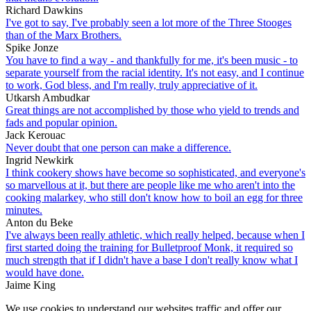
Richard Dawkins
I've got to say, I've probably seen a lot more of the Three Stooges
than of the Marx Brothers.
Spike Jonze
You have to find a way - and thankfully for me, it's been music - to
separate yourself from the racial identity. It's not easy, and I continue
to work, God bless, and I'm really, truly appreciative of it.
Utkarsh Ambudkar
Great things are not accomplished by those who yield to trends and
fads and popular opinion.
Jack Kerouac
Never doubt that one person can make a difference.
Ingrid Newkirk
I think cookery shows have become so sophisticated, and everyone's
so marvellous at it, but there are people like me who aren't into the
cooking malarkey, who still don't know how to boil an egg for three
minutes.
Anton du Beke
I've always been really athletic, which really helped, because when I
first started doing the training for Bulletproof Monk, it required so
much strength that if I didn't have a base I don't really know what I
would have done.
Jaime King
We use cookies to understand our websites traffic and offer our