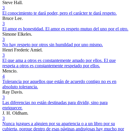
Steve Hall.
3
El conocimiento te dará poder, pero el carácter te dará respeto.
Bruce Lee.
3
El amor es honestidad. El amor es respeto mutuo del uno por el otro.
Simone Elkeles.
3
No hay respeto por otros sin humildad por uno mismo.
Henri Frederic Amiel.
3
El que ama a otros es constantemente amado por ellos. El que
respeta a otros es constantemente respetado por ellos.
Mencio.
4
Tolerancia por aquellos que están de acuerdo contigo no es en
absoluto tolerancia.
Ray Davis.
3
Las diferencias no están destinadas para dividir, sino para
enriquecer.
J. H. Oldham.
3
Nunca juzgues a alguien por su apariencia o a un libro por su
cubierta, porque dentro de esas páginas andrajosas hay mucho por