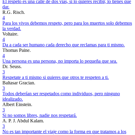
El respeto es una calle de dos vías, si lo quieres recibir, lo tienes que
dar.
R.G. Risch.
4
Para los vivos debemos respeto, pero para los muertos solo debemos
la verdad.
Voltaire.
4
Da a cada ser humano cada derecho que reclamas para ti mismo.
Thomas Paine.
4
Una persona es una persona, no importa lo pequeña que sea.
Dr. Seuss.
3
Respetate a ti mismo si quieres que otros te respeten a ti.
Baltasar Gracian.
3
Todos deberían ser respetados como individuos, pero ninguno
idealizado.
Albert Einstein.
3
Si no somos libres, nadie nos respetará.
A. P. J. Abdul Kalam.
3
No es tan importante el viaje como la forma en que tratamos a los