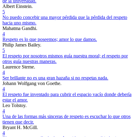
de la universidad.
Albert Einstein.
5
No puedo concebir una mayor pérdida que la pérdida del respeto
hacia uno mismo.
Mahatma Gandhi.
4
Respeto es lo que poseemos; amor lo que damos.
Philip James Bailey.
5
El respeto por nosotros mismos guía nuestra moral; el respeto por
otros guía nuestras maneras.
Laurence Sterne.
4
Ser brillante no es una gran hazaña si no respetas nada.
Johann Wolfgang von Goethe.
4
El respeto fue inventado para cubrir el espacio vacío donde debería
estar el amor.
Leo Tolstoy.
4
Una de las formas más sinceras de respeto es escuchar lo que otros
tienen que decir.
Bryant H. McGill.
4