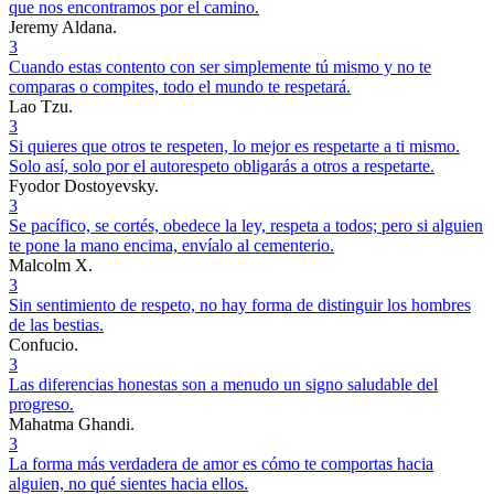
que nos encontramos por el camino.
Jeremy Aldana.
3
Cuando estas contento con ser simplemente tú mismo y no te
comparas o compites, todo el mundo te respetará.
Lao Tzu.
3
Si quieres que otros te respeten, lo mejor es respetarte a ti mismo.
Solo así, solo por el autorespeto obligarás a otros a respetarte.
Fyodor Dostoyevsky.
3
Se pacífico, se cortés, obedece la ley, respeta a todos; pero si alguien
te pone la mano encima, envíalo al cementerio.
Malcolm X.
3
Sin sentimiento de respeto, no hay forma de distinguir los hombres
de las bestias.
Confucio.
3
Las diferencias honestas son a menudo un signo saludable del
progreso.
Mahatma Ghandi.
3
La forma más verdadera de amor es cómo te comportas hacia
alguien, no qué sientes hacia ellos.