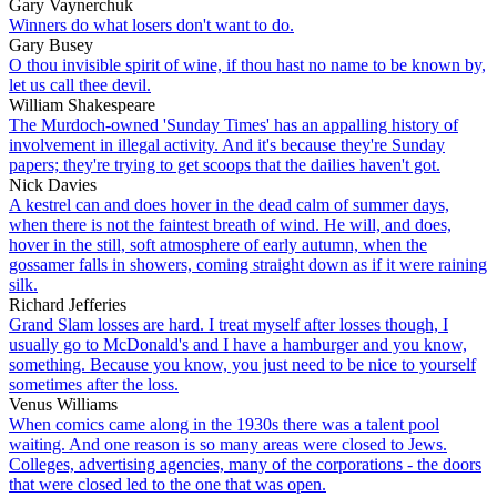
Gary Vaynerchuk
Winners do what losers don't want to do.
Gary Busey
O thou invisible spirit of wine, if thou hast no name to be known by,
let us call thee devil.
William Shakespeare
The Murdoch-owned 'Sunday Times' has an appalling history of
involvement in illegal activity. And it's because they're Sunday
papers; they're trying to get scoops that the dailies haven't got.
Nick Davies
A kestrel can and does hover in the dead calm of summer days,
when there is not the faintest breath of wind. He will, and does,
hover in the still, soft atmosphere of early autumn, when the
gossamer falls in showers, coming straight down as if it were raining
silk.
Richard Jefferies
Grand Slam losses are hard. I treat myself after losses though, I
usually go to McDonald's and I have a hamburger and you know,
something. Because you know, you just need to be nice to yourself
sometimes after the loss.
Venus Williams
When comics came along in the 1930s there was a talent pool
waiting. And one reason is so many areas were closed to Jews.
Colleges, advertising agencies, many of the corporations - the doors
that were closed led to the one that was open.