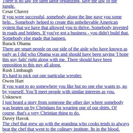
There is no law for farm labor organizing, save the law of the
jungle.
Cesar Chavez
If you were successful, somebody along the line gave you some
help... Somebody helped to create this unbelievable American
system that we have that allowed you to thrive. Somebody invested
in roads and bridges. If you've got a business - you didn't build that.
Somebody else made that happen.
Barack Obama
There are smart people on our side of the aisle who have known as
early as I did who Obama was and should have been saying 'I hope
this guy fails' right along with me. There should have been
opposition to this guy all along.
Rush Limbaugh
It's hard to pick out one particular wrestler.
Owen Hart
If you want to go somewhere you like but no one else wants to, go
by yourself. You’ll meet people with similar interests as you.
Unknown
I just heard a story from someone the other day where somebody
was beaten up by Christians for wearing one of our shirts. Of
course, that's a very Christian thing to do.
Davey Havok
The chef that grew up with the grandma who cooks tends to always
beat the chef that went to the culinary institute. Its in the blood.