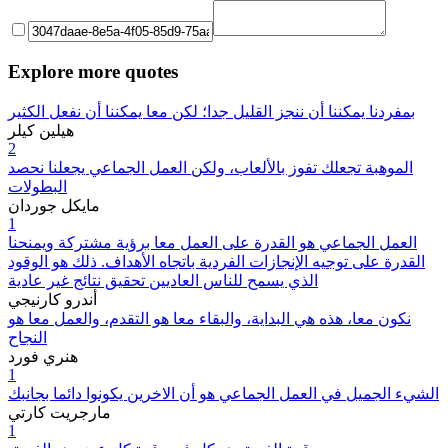
Explore more quotes
بمفردنا يمكننا أن ننجز القليل جدا؛ لكن معا يمكننا أن نفعل الكثير
هيلين كيلر
2
الموهبة تجعلك تفوز بالألعاب، ولكن العمل الجماعي يجعلنا نحصد
البطولات
مايكل جوردان
1
العمل الجماعي هو القدرة على العمل معا برؤية مشتركة ويمنحنا
القدرة على توجيه الإنجازات الفردية باتجاه الأهداف. ذلك هو الوقود
الذي يسمح للناس العاديين تحقيق نتائج غير عادية
أندرو كارنيجي
نكون معا، هذه هي البداية، والبقاء معا هو التقدم، والعمل معا هو
النجاح
هنري فورد
1
الشيء الجميل في العمل الجماعي هو أن الاخرين يكونوا دائما بجانبك
مارجريت كارتي
1