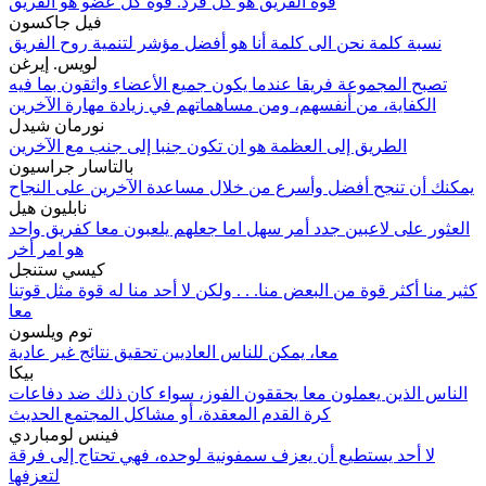
قوة الفريق هو كل فرد. قوة كل عضو هو الفريق
فيل جاكسون
نسبة كلمة نحن الى كلمة أنا هو أفضل مؤشر لتنمية روح الفريق
لويس. إيرغن
تصبح المجموعة فريقا عندما يكون جميع الأعضاء واثقون بما فيه
الكفاية، من أنفسهم، ومن مساهماتهم في زيادة مهارة الآخرين
نورمان شيدل
الطريق إلى العظمة هو ان تكون جنبا إلى جنب مع الآخرين
بالتاسار جراسيون
يمكنك أن تنجح أفضل وأسرع من خلال مساعدة الآخرين على النجاح
نابليون هيل
العثور على لاعبين جدد أمر سهل اما جعلهم يلعبون معا كفريق واحد
هو امر أخر
كيسي ستنجل
كثير منا أكثر قوة من البعض منا. . . ولكن لا أحد منا له قوة مثل قوتنا
معا
توم ويلسون
معا، يمكن للناس العاديين تحقيق نتائج غير عادية
بيكا
الناس الذين يعملون معا يحققون الفوز، سواء كان ذلك ضد دفاعات
كرة القدم المعقدة، أو مشاكل المجتمع الحديث
فينس لومباردي
لا أحد يستطيع أن يعزف سمفونية لوحده، فهي تحتاج إلى فرقة
لتعزفها