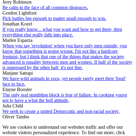
Jerry Robinson
Be calm in the face of all common disgraces.
Gordon Lightfoot
Pick battles big enough to matter small enough to win.
Jonathan Kozel
If you really know... what you want and how to get there, then
everything else really falls into place.
Marlen Esparza
When you say 'revolution' when you have only men outside, you
know that something is going wrong. I'm not like a hardcore
feminist, but I think that one of the things that makes the society
advanced is equality between men and women. If half of the society
is oppressed by the other half, it's not fine.
Marjane Satrapi
We have wild animals in zoos, yet people rarely meet their 'food'
face to face.
Elayne Boosler
The only real stumbling block is fear of failure. In cooking youve
got to have a what the hell attitude.
Julia Child
We seek to create a united Democratic and non-racial society.
Oliver Tambo
We use cookies to understand our websites traffic and offer our
website visitors personalized experience. To find out more, click