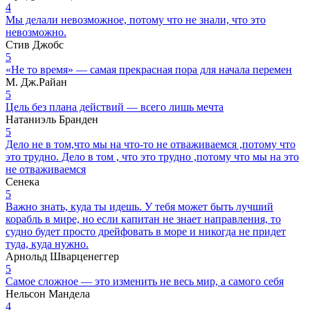
4
Мы делали невозможное, потому что не знали, что это
невозможно.
Стив Джобс
5
«Не то время» — самая прекрасная пора для начала перемен
М. Дж.Райан
5
Цель без плана действий — всего лишь мечта
Натаниэль Бранден
5
Дело не в том,что мы на что-то не отваживаемся ,потому что
это трудно. Дело в том , что это трудно ,потому что мы на это
не отваживаемся
Сенека
5
Важно знать, куда ты идешь. У тебя может быть лучший
корабль в мире, но если капитан не знает направления, то
судно будет просто дрейфовать в море и никогда не придет
туда, куда нужно.
Арнольд Шварценеггер
5
Самое сложное — это изменить не весь мир, а самого себя
Нельсон Мандела
4