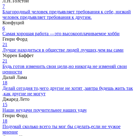
Л.Н.Толстой
7
Благородный человек предъявляет требования к себе, низкий
человек предъявляет требования к другим.
Конфуций
6
Самая хорошая работа —это высокооплачиваемое хобби
Генри Форд
21
Лучше находиться в обществе людей лучших,чем вы сами
Уоррен Баффет
21
Будь готов изменить свои цели,но никогда не изменяй свои
ценности
Далай Лама
18
Делай сегодня то,чего другие не хотят ,завтра будешь жить так
,как другие не могут
Джаред Лето
15
Наши неудачи поучительнее наших удач
Генри Форд
18
Подумай сколько всего ты мог бы сделать,если не чужое
мнение