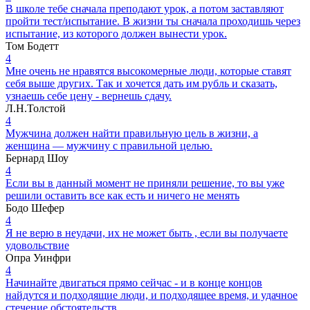
В школе тебе сначала преподают урок, а потом заставляют
пройти тест/испытание. В жизни ты сначала проходишь через
испытание, из которого должен вынести урок.
Том Бодетт
4
Мне очень не нравятся высокомерные люди, которые ставят
себя выше других. Так и хочется дать им рубль и сказать,
узнаешь себе цену - вернешь сдачу.
Л.Н.Толстой
4
Мужчина должен найти правильную цель в жизни, а
женщина — мужчину с правильной целью.
Бернард Шоу
4
Если вы в данный момент не приняли решение, то вы уже
решили оставить все как есть и ничего не менять
Бодо Шефер
4
Я не верю в неудачи, их не может быть , если вы получаете
удовольствие
Опра Уинфри
4
Начинайте двигаться прямо сейчас - и в конце концов
найдутся и подходящие люди, и подходящее время, и удачное
стечение обстоятельств.