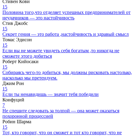
Стивен Кови
15
Половина того,что отделяет успешных предпринимателей от
неудачников — это настойчивость
Стив Джобс
15
Секрет гения — это работа ,настойчивость и здравый смысл
Томас Эдисон
15
Если вы не можете увидеть себя богатым ,то никогда не
сможете этого добиться
Роберт Кийосаки
15
Собираясь чего-то добиться, мы должны рисковать настолько,
насколько мы претендуем.
Джим Рон
15
Если ты ненавидишь — значит тебя победили
Конфуций
7
Не спешите следовать за толпой — она может оказаться
похоронной процессией
Робин Шарма
15
Тот, кто говорит, что он сможет и тот кто говорит, что не