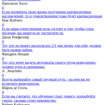
Наполеон Хилл
4
Если посвятить свою жизнь получению краткосрочных
наслаждений, то и удовлетворение тоже будет краткосрочным
Ник Вуйчич
4
Если ваша единственная цель состоит в том, чтобы стать
богатым, вы никогда не достигнете ее.
Джон Рокфеллер
4
Тот, кто не может располагать 2/3 дня лично для себя, должен
быть назван рабом.
Фридрих Ницше
4
Тот, кто хочет видеть результаты своего труда немедленно,
должен идти в сапожники.
А. Энштейн
4
Всегда выбирайте самый трудный путь – на нем вы не
встретите конкурентов.
Шарль де Голль
4
Если вы считаете, что обучение стоит дорого, попробуйте
узнать, сколько стоит невежество.
Роберт Кийосаки