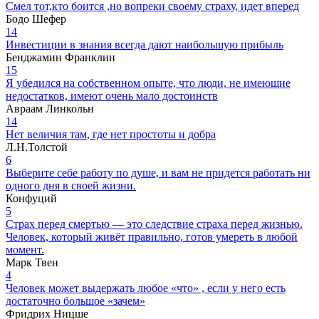
Смел тот,кто боится ,но вопреки своему страху, идет вперед
Бодо Шефер
14
Инвестиции в знания всегда дают наибольшую прибыль
Бенджамин Франклин
15
Я убедился на собственном опыте, что люди, не имеющие
недостатков, имеют очень мало достоинств
Авраам Линкольн
14
Нет величия там, где нет простоты и добра
Л.Н.Толстой
6
Выберите себе работу по душе, и вам не придется работать ни
одного дня в своей жизни.
Конфуций
5
Страх перед смертью — это следствие страха перед жизнью.
Человек, который живёт правильно, готов умереть в любой
момент.
Марк Твен
4
Человек может выдержать любое «что» , если у него есть
достаточно большое «зачем»
Фридрих Ницше