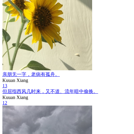
亲朋无一字，老病有孤舟。
Kuuan Xiang
13
但屈指西风几时来，又不道、流年暗中偷换。
Kuuan Xiang
12