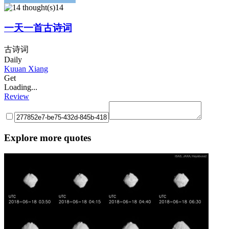
14
一天一首古诗词
古诗词
Daily
Kuuan Xiang
Get
Loading...
Review
Explore more quotes