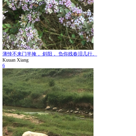
薄悻不来门半掩， 斜阳， 负你残春泪几行。
Kuuan Xiang
6