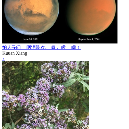
怕人寻问， 咽泪装欢。 瞒， 瞒， 瞒！
Kuuan Xiang
7