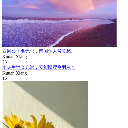
西园公子名无忌，南国佳人号莫愁。
Kuuan Xiang
23
丈夫生世会几时，安能蹀躞垂羽翼？
Kuuan Xiang
16