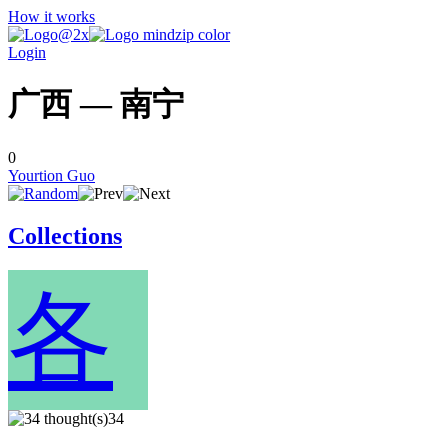
How it works
Login
广西 — 南宁
0
Yourtion Guo
Collections
各
34