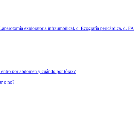
Laparotomía exploratoria infraumbilical. c. Ecografía pericárdica. d. FA
 entro por abdomen y cuándo por tórax?
ar o no?