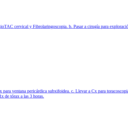
oTAC cervical y Fibrolaringoscopia. b. Pasar a cirugía para exploració
Cx para ventana pericárdica subxifoidea. c. Llevar a Cx para toracoscopi
x de tórax a las 3 horas.