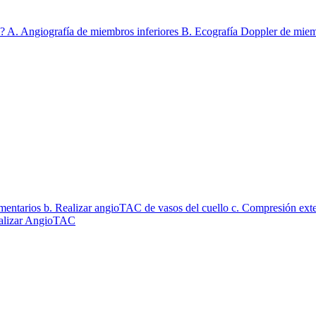
do? A. Angiografía de miembros inferiores B. Ecografía Doppler de mie
ementarios b. Realizar angioTAC de vasos del cuello c. Compresión exter
Realizar AngioTAC