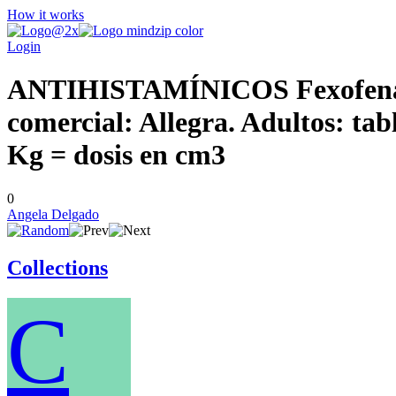
How it works
Login
ANTIHISTAMÍNICOS Fexofenadin
comercial: Allegra. Adultos: ta
Kg = dosis en cm3
0
Angela Delgado
Collections
C