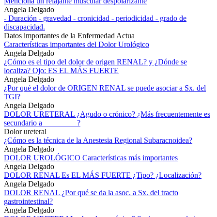
Menciona un relajante muscular despolarizante
Angela Delgado
- Duración - gravedad - cronicidad - periodicidad - grado de
discapacidad.
Datos importantes de la Enfermedad Actua
Características importantes del Dolor Urológico
Angela Delgado
¿Cómo es el tipo del dolor de origen RENAL? y ¿Dónde se
localiza? Ojo: ES EL MÁS FUERTE
Angela Delgado
¿Por qué el dolor de ORIGEN RENAL se puede asociar a Sx. del
TGI?
Angela Delgado
DOLOR URETERAL ¿Agudo o crónico? ¿Más frecuentemente es
secundario a_________?
Dolor ureteral
¿Cómo es la técnica de la Anestesia Regional Subaracnoidea?
Angela Delgado
DOLOR UROLÓGICO Características más importantes
Angela Delgado
DOLOR RENAL Es EL MÁS FUERTE ¿Tipo? ¿Localización?
Angela Delgado
DOLOR RENAL ¿Por qué se da la asoc. a Sx. del tracto
gastrointestinal?
Angela Delgado