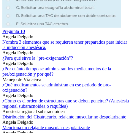
Pregunta 10
Angela Delgado
Nombra 3 elementos que se requieren tener preparados para iniciar
la inducción anestésica.
Angela Delgado
¿Para qué sirve la "pre-oxigenación"?
Angela Delgado
¿Por cuánto tiempo se administran los medicamentos de la
pre/oxigenación y por qué?
Manejo de Vía aérea
¿Qué medicamentos se administran en ese periodo de pre-
oxigenación?
Angela Delgado
¿Cómo es el orden de estructuras que se deben penetrar? (Anestesia
regional subaracnoidea o raquídea)
Anestesia regional subaracnoidea
Distribución del Cisatracurio, relajante muscular no despolarizante
Angela Delgado
Menciona un relajante muscular despolarizante
Angela Delgado