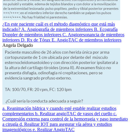
¿En este paciente cuál es el método diagnóstico que está más
indicado? A. Angiografía de miembros inferiores B. Ecografía
Doppler de miembros inferiores C. Angioresonancia de miembros
inferiores D. Rx de Tórax E. AngioTAC de miembros inferiores
Angela Delgado
a. Reanimación hídrica y cuando esté estable realizar estudios
complementarios b. Realizar angioTAC de vasos del cuello c.
Compresión externa para control de la hemorragia y paso inmediato
a cirugía d. Realizar IOT para asegurar vía aérea y estudios
imagenológicos e. Realizar AngioTAC