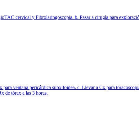
oTAC cervical y Fibrolaringoscopia. b. Pasar a cirugía para exploració
Cx para ventana pericárdica subxifoidea. c. Llevar a Cx para toracoscopi
x de tórax a las 3 horas.