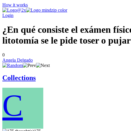
How it works
Login
¿En qué consiste el exámen físic
litotomía se le pide toser o pujar
0
Angela Delgado
Collections
C