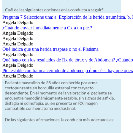
Pregunta 7 Seleccione una: a. Exploración de le herida traumática. b. 
Angela Delgado
¿Cuándo enviar inmediatamente a Cx a un pte.?
Angela Delgado
Angela Delgado
Angela Delgado
Qué indica que una herida traspase o no el Platisma
Angela Delgado
Qué hago con los resultados de Rx de tórax y de Abdomen? ¿Cuándo
Angela Delgado
Pte. estable con trauma cerrado de abdomen, cómo sé si hay que oper
Angela Delgado