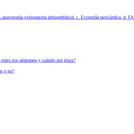
Laparotomía exploratoria infraumbilical. c. Ecografía pericárdica. d. FA
 entro por abdomen y cuándo por tórax?
ar o no?