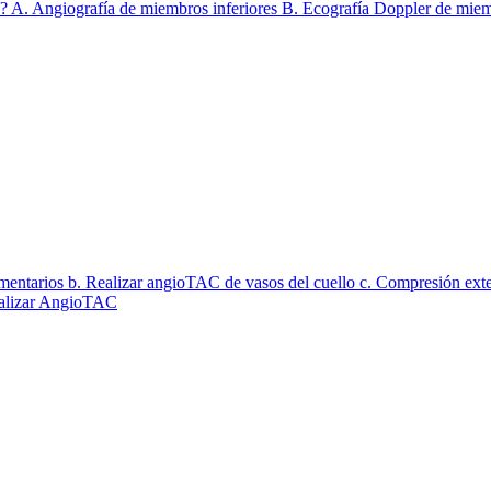
do? A. Angiografía de miembros inferiores B. Ecografía Doppler de mie
ementarios b. Realizar angioTAC de vasos del cuello c. Compresión exter
Realizar AngioTAC