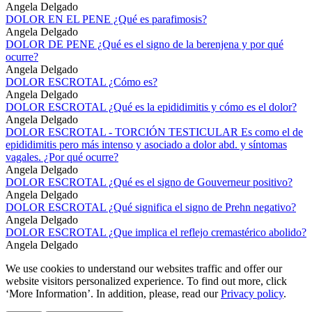
Angela Delgado
DOLOR EN EL PENE ¿Qué es parafimosis?
Angela Delgado
DOLOR DE PENE ¿Qué es el signo de la berenjena y por qué
ocurre?
Angela Delgado
DOLOR ESCROTAL ¿Cómo es?
Angela Delgado
DOLOR ESCROTAL ¿Qué es la epididimitis y cómo es el dolor?
Angela Delgado
DOLOR ESCROTAL - TORCIÓN TESTICULAR Es como el de
epididimitis pero más intenso y asociado a dolor abd. y síntomas
vagales. ¿Por qué ocurre?
Angela Delgado
DOLOR ESCROTAL ¿Qué es el signo de Gouverneur positivo?
Angela Delgado
DOLOR ESCROTAL ¿Qué significa el signo de Prehn negativo?
Angela Delgado
DOLOR ESCROTAL ¿Que implica el reflejo cremastérico abolido?
Angela Delgado
We use cookies to understand our websites traffic and offer our
website visitors personalized experience. To find out more, click
‘More Information’. In addition, please, read our
Privacy policy
.