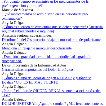
¿Por cuánto tiempo se administran los medicamentos de la
pre/oxigenación y por qué?
Manejo de Vía aérea
¿Qué medicamentos se administran en ese periodo de pre-
oxigenación?
Angela Delgado
¿Cómo es el orden de estructuras que se deben penetrar? (Anestesia
regional subaracnoidea o raquídea)
Anestesia regional subaracnoidea
Distribución del Cisatracurio, relajante muscular no despolarizante
Angela Delgado
Menciona un relajante muscular despolarizante
Angela Delgado
- Duración - gravedad - cronicidad - periodicidad - grado de
discapacidad.
Datos importantes de la Enfermedad Actua
Características importantes del Dolor Urológico
Angela Delgado
¿Cómo es el tipo del dolor de origen RENAL? y ¿Dónde se
localiza? Ojo: ES EL MÁS FUERTE
Angela Delgado
¿Por qué el dolor de ORIGEN RENAL se puede asociar a Sx. del
TGI?
Angela Delgado
DOLOR URETERAL ¿Agudo o crónico? ¿Más frecuentemente es