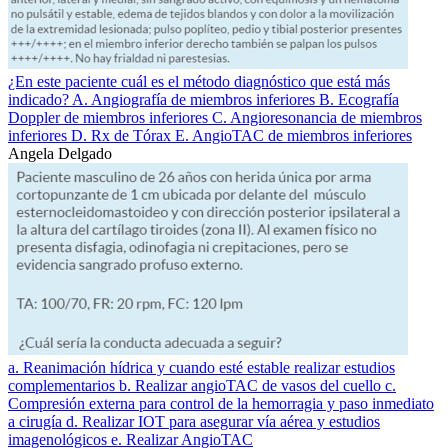
¿En este paciente cuál es el método diagnóstico que está más
indicado? A. Angiografía de miembros inferiores B. Ecografía
Doppler de miembros inferiores C. Angioresonancia de miembros
inferiores D. Rx de Tórax E. AngioTAC de miembros inferiores
Angela Delgado
a. Reanimación hídrica y cuando esté estable realizar estudios
complementarios b. Realizar angioTAC de vasos del cuello c.
Compresión externa para control de la hemorragia y paso inmediato
a cirugía d. Realizar IOT para asegurar vía aérea y estudios
imagenológicos e. Realizar AngioTAC