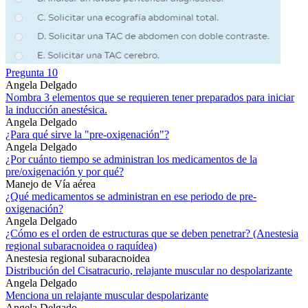
Pregunta 10
Angela Delgado
Nombra 3 elementos que se requieren tener preparados para iniciar
la inducción anestésica.
Angela Delgado
¿Para qué sirve la "pre-oxigenación"?
Angela Delgado
¿Por cuánto tiempo se administran los medicamentos de la
pre/oxigenación y por qué?
Manejo de Vía aérea
¿Qué medicamentos se administran en ese periodo de pre-
oxigenación?
Angela Delgado
¿Cómo es el orden de estructuras que se deben penetrar? (Anestesia
regional subaracnoidea o raquídea)
Anestesia regional subaracnoidea
Distribución del Cisatracurio, relajante muscular no despolarizante
Angela Delgado
Menciona un relajante muscular despolarizante
Angela Delgado