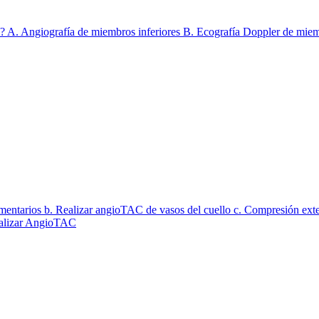
do? A. Angiografía de miembros inferiores B. Ecografía Doppler de mie
ementarios b. Realizar angioTAC de vasos del cuello c. Compresión exter
Realizar AngioTAC