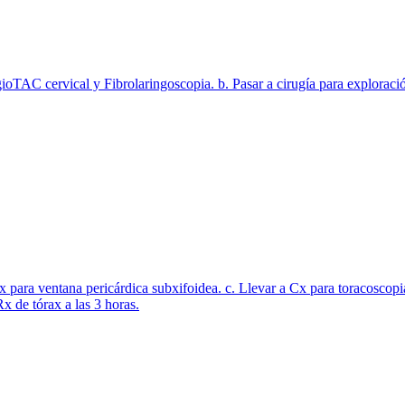
oTAC cervical y Fibrolaringoscopia. b. Pasar a cirugía para exploració
Cx para ventana pericárdica subxifoidea. c. Llevar a Cx para toracoscopi
x de tórax a las 3 horas.