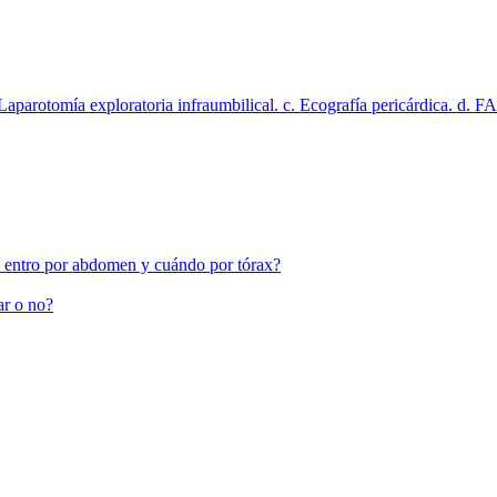
Laparotomía exploratoria infraumbilical. c. Ecografía pericárdica. d. FA
 entro por abdomen y cuándo por tórax?
ar o no?