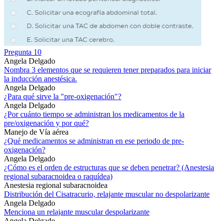
Pregunta 10
Angela Delgado
Nombra 3 elementos que se requieren tener preparados para iniciar
la inducción anestésica.
Angela Delgado
¿Para qué sirve la "pre-oxigenación"?
Angela Delgado
¿Por cuánto tiempo se administran los medicamentos de la
pre/oxigenación y por qué?
Manejo de Vía aérea
¿Qué medicamentos se administran en ese periodo de pre-
oxigenación?
Angela Delgado
¿Cómo es el orden de estructuras que se deben penetrar? (Anestesia
regional subaracnoidea o raquídea)
Anestesia regional subaracnoidea
Distribución del Cisatracurio, relajante muscular no despolarizante
Angela Delgado
Menciona un relajante muscular despolarizante
Angela Delgado