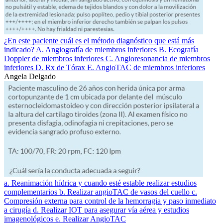
¿En este paciente cuál es el método diagnóstico que está más
indicado? A. Angiografía de miembros inferiores B. Ecografía
Doppler de miembros inferiores C. Angioresonancia de miembros
inferiores D. Rx de Tórax E. AngioTAC de miembros inferiores
Angela Delgado
a. Reanimación hídrica y cuando esté estable realizar estudios
complementarios b. Realizar angioTAC de vasos del cuello c.
Compresión externa para control de la hemorragia y paso inmediato
a cirugía d. Realizar IOT para asegurar vía aérea y estudios
imagenológicos e. Realizar AngioTAC