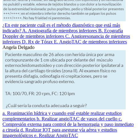
¿En este paciente cuál es el método diagnóstico que está más
indicado? A. Angiografía de miembros inferiores B. Ecografía
Doppler de miembros inferiores C. Angioresonancia de miembros
inferiores D. Rx de Tórax E. AngioTAC de miembros inferiores
Angela Delgado
a. Reanimación hídrica y cuando esté estable realizar estudios
complementarios b. Realizar angioTAC de vasos del cuello c.
Compresión externa para control de la hemorragia y paso inmediato
a cirugía d. Realizar IOT para asegurar vía aérea y estudios
imagenológicos e. Realizar AngioTAC