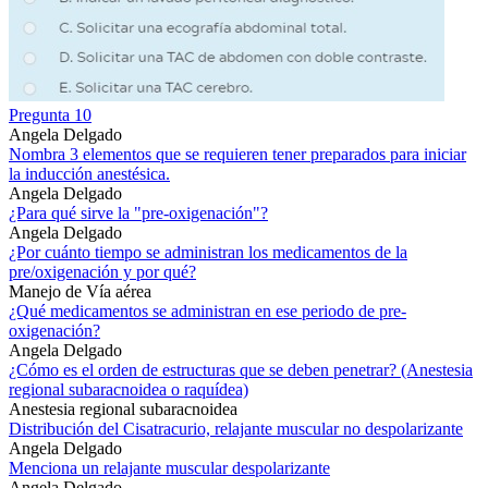
Pregunta 10
Angela Delgado
Nombra 3 elementos que se requieren tener preparados para iniciar
la inducción anestésica.
Angela Delgado
¿Para qué sirve la "pre-oxigenación"?
Angela Delgado
¿Por cuánto tiempo se administran los medicamentos de la
pre/oxigenación y por qué?
Manejo de Vía aérea
¿Qué medicamentos se administran en ese periodo de pre-
oxigenación?
Angela Delgado
¿Cómo es el orden de estructuras que se deben penetrar? (Anestesia
regional subaracnoidea o raquídea)
Anestesia regional subaracnoidea
Distribución del Cisatracurio, relajante muscular no despolarizante
Angela Delgado
Menciona un relajante muscular despolarizante
Angela Delgado