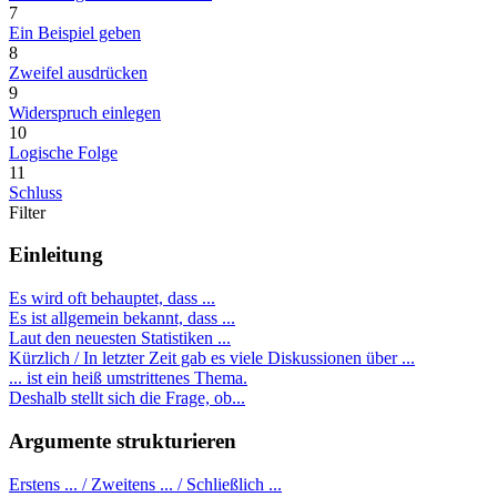
7
Ein Beispiel geben
8
Zweifel ausdrücken
9
Widerspruch einlegen
10
Logische Folge
11
Schluss
Filter
Einleitung
Es wird oft behauptet, dass ...
Es ist allgemein bekannt, dass ...
Laut den neuesten Statistiken ...
Kürzlich / In letzter Zeit gab es viele Diskussionen über ...
... ist ein heiß umstrittenes Thema.
Deshalb stellt sich die Frage, ob...
Argumente strukturieren
Erstens ... / Zweitens ... / Schließlich ...