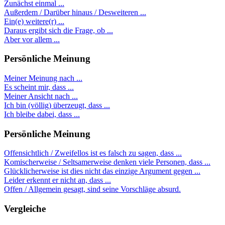
Zunächst einmal ...
Außerdem / Darüber hinaus / Desweiteren ...
Ein(e) weitere(r) ...
Daraus ergibt sich die Frage, ob ...
Aber vor allem ...
Persönliche Meinung
Meiner Meinung nach ...
Es scheint mir, dass ...
Meiner Ansicht nach ...
Ich bin (völlig) überzeugt, dass ...
Ich bleibe dabei, dass ...
Persönliche Meinung
Offensichtlich / Zweifellos ist es falsch zu sagen, dass ...
Komischerweise / Seltsamerweise denken viele Personen, dass ...
Glücklicherweise ist dies nicht das einzige Argument gegen ...
Leider erkennt er nicht an, dass ...
Offen / Allgemein gesagt, sind seine Vorschläge absurd.
Vergleiche