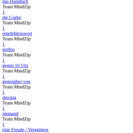
das Handtuch
Team MindZip
1
die Gurke
Team MindZip
1
empfehlenswert
Team MindZip
1
treffen
Team MindZip
1
gegen 10 Uhr
Team MindZip
1
gegenüber von
Team MindZip
1
dreckig
Team MindZip
1
niemand
Team MindZip
1
eine Freude / Vergnügen