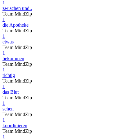
1
zwischen und..
Team MindZip
1
die Apotheke
Team MindZip
1
etwas
Team MindZip
1
bekommen
Team MindZip
1
richtig
Team MindZip
1
das Blut
Team MindZip
1
sehen
Team MindZip
1
koordinieren
Team MindZip
1