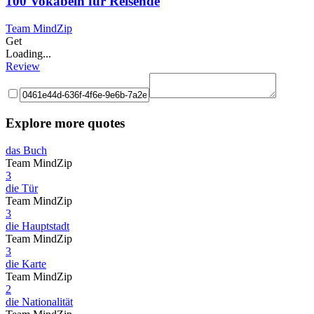
100 Vokabeln für Reisende
Team MindZip
Get
Loading...
Review
Explore more quotes
das Buch
Team MindZip
3
die Tür
Team MindZip
3
die Hauptstadt
Team MindZip
3
die Karte
Team MindZip
2
die Nationalität