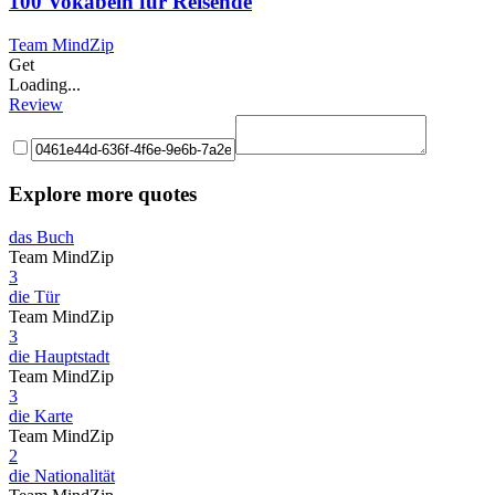
100 Vokabeln für Reisende
Team MindZip
Get
Loading...
Review
Explore more quotes
das Buch
Team MindZip
3
die Tür
Team MindZip
3
die Hauptstadt
Team MindZip
3
die Karte
Team MindZip
2
die Nationalität