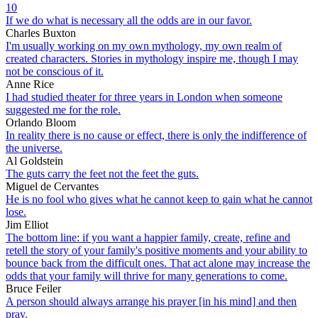
10
If we do what is necessary all the odds are in our favor.
Charles Buxton
I'm usually working on my own mythology, my own realm of
created characters. Stories in mythology inspire me, though I may
not be conscious of it.
Anne Rice
I had studied theater for three years in London when someone
suggested me for the role.
Orlando Bloom
In reality there is no cause or effect, there is only the indifference of
the universe.
Al Goldstein
The guts carry the feet not the feet the guts.
Miguel de Cervantes
He is no fool who gives what he cannot keep to gain what he cannot
lose.
Jim Elliot
The bottom line: if you want a happier family, create, refine and
retell the story of your family's positive moments and your ability to
bounce back from the difficult ones. That act alone may increase the
odds that your family will thrive for many generations to come.
Bruce Feiler
A person should always arrange his prayer [in his mind] and then
pray.