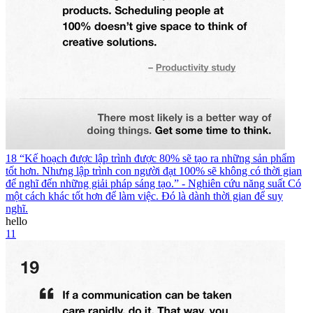
18 “Kế hoạch được lập trình được 80% sẽ tạo ra những sản phẩm
tốt hơn. Nhưng lập trình con người đạt 100% sẽ không có thời gian
để nghĩ đến những giải pháp sáng tạo.” - Nghiên cứu năng suất Có
một cách khác tốt hơn để làm việc. Đó là dành thời gian để suy
nghĩ.
hello
11