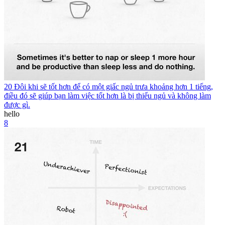
20 Đôi khi sẽ tốt hơn để có một giấc ngủ trưa khoảng hơn 1 tiếng,
điều đó sẽ giúp bạn làm việc tốt hơn là bị thiếu ngủ và không làm
được gì.
hello
8