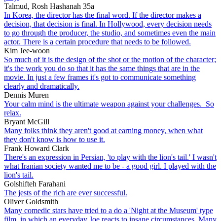
Talmud, Rosh Hashanah 35a
In Korea, the director has the final word. If the director makes a
decision, that decision is final. In Hollywood, every decision needs
to go through the producer, the studio, and sometimes even the main
actor. There is a certain procedure that needs to be followed.
Kim Jee-woon
So much of it is the design of the shot or the motion of the character;
it's the work you do so that it has the same things that are in the
movie. In just a few frames it's got to communicate something
clearly and dramatically.
Dennis Muren
Your calm mind is the ultimate weapon against your challenges. So
relax.
Bryant McGill
Many folks think they aren't good at earning money, when what
they don't know is how to use it.
Frank Howard Clark
There's an expression in Persian, 'to play with the lion's tail.' I wasn't
what Iranian society wanted me to be - a good girl. I played with the
lion's tail.
Golshifteh Farahani
The jests of the rich are ever successful.
Oliver Goldsmith
Many comedic stars have tried to a do a 'Night at the Museum' type
film, in which an everyday Joe reacts to insane circumstances. Many