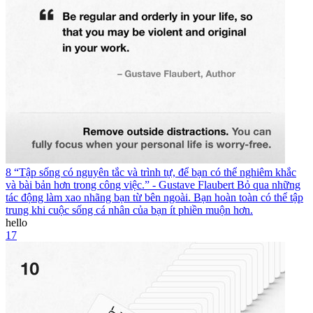
8 “Tập sống có nguyên tắc và trình tự, để bạn có thể nghiêm khắc
và bài bản hơn trong công việc.” - Gustave Flaubert Bỏ qua những
tác động làm xao nhãng bạn từ bên ngoài. Bạn hoàn toàn có thể tập
trung khi cuộc sống cá nhân của bạn ít phiền muộn hơn.
hello
17