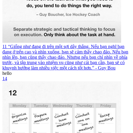
11 “Giống như đang đi trên một sợi dây thẳng. Nếu bạn nghĩ bạn
đang ở trên cao và nhìn xuống, bạn sẽ cảm thấy chao đảo. Nếu bạn
nhìn lên, bạn cũng thấy chao đảo. Nhưng nếu bạn chỉ nhìn về phía
trước, và tập trung vào nhiệm vụ cũng như cái bạn cần, bạn sẽ có
khuynh hướng làm nhiều việc một cách tốt hơn.” - Guy Bou
hello
14