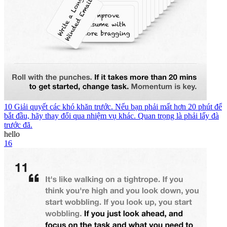
10 Giải quyết các khó khăn trước. Nếu bạn phải mất hơn 20 phút để
bắt đầu, hãy thay đổi qua nhiệm vụ khác. Quan trọng là phải lấy đà
trước đã.
hello
16