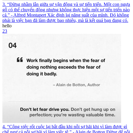
3. “Đừng nhầm lẫn giữa sự vận động và sự tiến triển. Một con ngựa
gỗ có thể chuyển động nhưng không thực hiện một sự tiến triển nào
cả.” - Alfred Montapert Xác định lại năng suất của mình. Đó không
phải là việc bạn đã làm được bao nhiêu, mà là kết quả bạn đang có.
hello
23
4. “Công việc rốt cuộc lại bắt đầu khi nỗi sợ hãi khi vì làm được gì
chế ngự cả nỗi sợ hãi vì làm việc tệ.” - Alain de Botton Đừng để nỗi