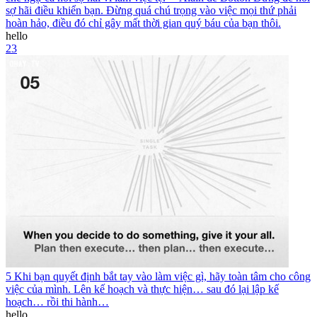
sợ hãi điều khiển bạn. Đừng quá chú trọng vào việc mọi thứ phải
hoàn hảo, điều đó chỉ gây mất thời gian quý báu của bạn thôi.
hello
23
5 Khi bạn quyết định bắt tay vào làm việc gì, hãy toàn tâm cho công
việc của mình. Lên kế hoạch và thực hiện… sau đó lại lập kế
hoạch… rồi thi hành…
hello