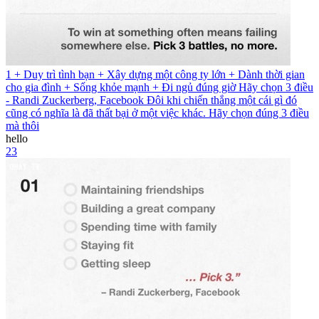
1 + Duy trì tình bạn + Xây dựng một công ty lớn + Dành thời gian
cho gia đình + Sống khỏe mạnh + Đi ngủ đúng giờ Hãy chọn 3 điều
- Randi Zuckerberg, Facebook Đôi khi chiến thắng một cái gì đó
cũng có nghĩa là đã thất bại ở một việc khác. Hãy chọn đúng 3 điều
mà thôi
hello
23