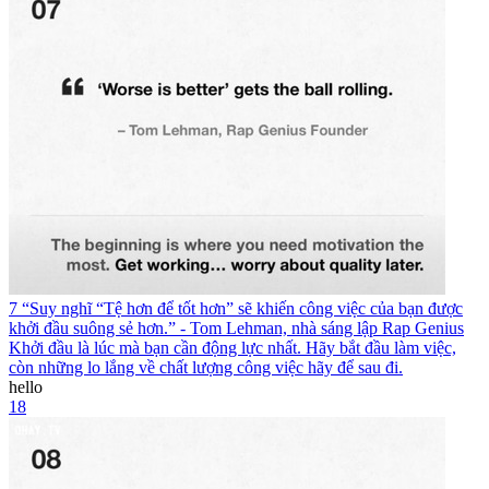
7 “Suy nghĩ “Tệ hơn để tốt hơn” sẽ khiến công việc của bạn được
khởi đầu suông sẻ hơn.” - Tom Lehman, nhà sáng lập Rap Genius
Khởi đầu là lúc mà bạn cần động lực nhất. Hãy bắt đầu làm việc,
còn những lo lắng về chất lượng công việc hãy để sau đi.
hello
18