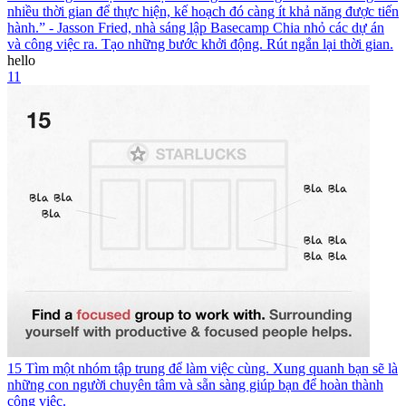
nhiều thời gian để thực hiện, kế hoạch đó càng ít khả năng được tiến
hành.” - Jasson Fried, nhà sáng lập Basecamp Chia nhỏ các dự án
và công việc ra. Tạo những bước khởi động. Rút ngắn lại thời gian.
hello
11
15 Tìm một nhóm tập trung để làm việc cùng. Xung quanh bạn sẽ là
những con người chuyên tâm và sẵn sàng giúp bạn để hoàn thành
công việc.