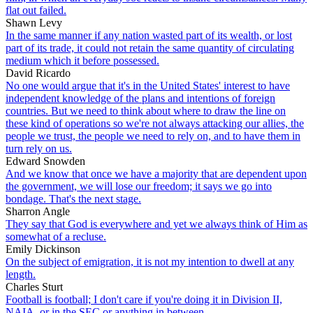
flat out failed.
Shawn Levy
In the same manner if any nation wasted part of its wealth, or lost
part of its trade, it could not retain the same quantity of circulating
medium which it before possessed.
David Ricardo
No one would argue that it's in the United States' interest to have
independent knowledge of the plans and intentions of foreign
countries. But we need to think about where to draw the line on
these kind of operations so we're not always attacking our allies, the
people we trust, the people we need to rely on, and to have them in
turn rely on us.
Edward Snowden
And we know that once we have a majority that are dependent upon
the government, we will lose our freedom; it says we go into
bondage. That's the next stage.
Sharron Angle
They say that God is everywhere and yet we always think of Him as
somewhat of a recluse.
Emily Dickinson
On the subject of emigration, it is not my intention to dwell at any
length.
Charles Sturt
Football is football; I don't care if you're doing it in Division II,
NAIA, or in the SEC or anything in between.