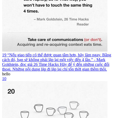
19 “Nếu giao tiếp có thể được quan tâm hơn, hãy làm ngay. Bằng
cách đó, bạn sẽ không phải lặp lại một việc đến 4 lần.” - Mark
Goldstein, đọc giả 26 Time Hacks Hãy để ý đến những cuộc đối
thoại. Những nội dung lặp đi lặp lại chỉ tốn thời gian thêm thôi.
hello
10