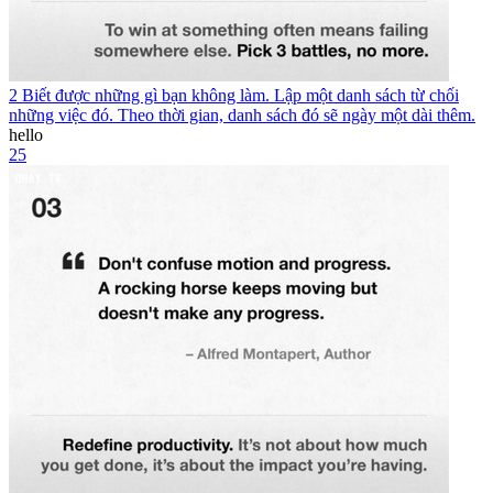
2 Biết được những gì bạn không làm. Lập một danh sách từ chối
những việc đó. Theo thời gian, danh sách đó sẽ ngày một dài thêm.
hello
25