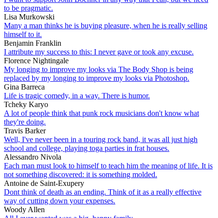
to be pragmatic.
Lisa Murkowski
Many a man thinks he is buying pleasure, when he is really selling
himself to it.
Benjamin Franklin
I attribute my success to this: I never gave or took any excuse.
Florence Nightingale
My longing to improve my looks via The Body Shop is being
replaced by my longing to improve my looks via Photoshop.
Gina Barreca
Life is tragic comedy, in a way. There is humor.
Tcheky Karyo
A lot of people think that punk rock musicians don't know what
they're doing.
Travis Barker
Well, I've never been in a touring rock band, it was all just high
school and college, playing toga parties in frat houses.
Alessandro Nivola
Each man must look to himself to teach him the meaning of life. It is
not something discovered: it is something molded.
Antoine de Saint-Exupery
Dont think of death as an ending. Think of it as a really effective
way of cutting down your expenses.
Woody Allen