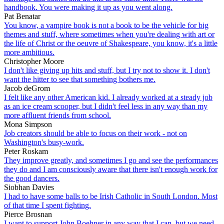
handbook. You were making it up as you went along.
Pat Benatar
You know, a vampire book is not a book to be the vehicle for big
themes and stuff, where sometimes when you're dealing with art or
the life of Christ or the oeuvre of Shakespeare, you know, it's a little
more ambitious.
Christopher Moore
I don't like giving up hits and stuff, but I try not to show it. I don't
want the hitter to see that something bothers me.
Jacob deGrom
I felt like any other American kid. I already worked at a steady job
as an ice cream scooper, but I didn't feel less in any way than my
more affluent friends from school.
Mona Simpson
Job creators should be able to focus on their work - not on
Washington's busy-work.
Peter Roskam
They improve greatly, and sometimes I go and see the performances
they do and I am consciously aware that there isn't enough work for
the good dancers.
Siobhan Davies
I had to have some balls to be Irish Catholic in South London. Most
of that time I spent fighting.
Pierce Brosnan
I want to support John Boehner in any way that I can, but we need