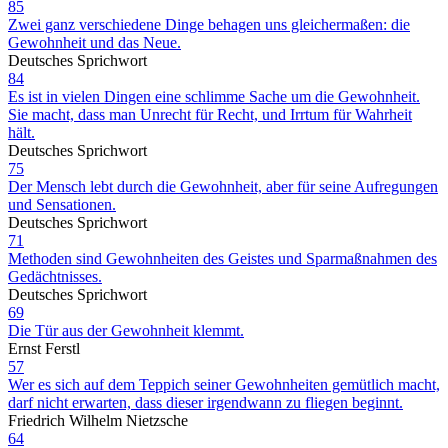
85
Zwei ganz verschiedene Dinge behagen uns gleichermaßen: die
Gewohnheit und das Neue.
Deutsches Sprichwort
84
Es ist in vielen Dingen eine schlimme Sache um die Gewohnheit.
Sie macht, dass man Unrecht für Recht, und Irrtum für Wahrheit
hält.
Deutsches Sprichwort
75
Der Mensch lebt durch die Gewohnheit, aber für seine Aufregungen
und Sensationen.
Deutsches Sprichwort
71
Methoden sind Gewohnheiten des Geistes und Sparmaßnahmen des
Gedächtnisses.
Deutsches Sprichwort
69
Die Tür aus der Gewohnheit klemmt.
Ernst Ferstl
57
Wer es sich auf dem Teppich seiner Gewohnheiten gemütlich macht,
darf nicht erwarten, dass dieser irgendwann zu fliegen beginnt.
Friedrich Wilhelm Nietzsche
64