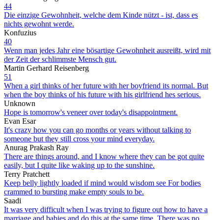
44
Die einzige Gewohnheit, welche dem Kinde nützt - ist, dass es
nichts gewohnt werde.
Konfuzius
40
Wenn man jedes Jahr eine bösartige Gewohnheit ausreißt, wird mit
der Zeit der schlimmste Mensch gut.
Martin Gerhard Reisenberg
51
When a girl thinks of her future with her boyfriend its normal. But
when the boy thinks of his future with his girlfriend hes serious.
Unknown
Hope is tomorrow's veneer over today's disappointment.
Evan Esar
It's crazy how you can go months or years without talking to
someone but they still cross your mind everyday.
Anurag Prakash Ray
There are things around, and I know where they can be got quite
easily, but I quite like waking up to the sunshine.
Terry Pratchett
Keep belly lightly loaded if mind would wisdom see For bodies
crammed to bursting make empty souls to be.
Saadi
It was very difficult when I was trying to figure out how to have a
marriage and babies and do this at the same time. There was no