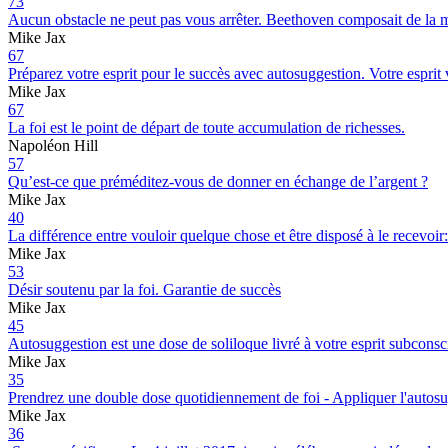
73
Aucun obstacle ne peut pas vous arrêter. Beethoven composait de la mus
Mike Jax
67
Préparez votre esprit pour le succès avec autosuggestion. Votre esprit 
Mike Jax
67
La foi est le point de départ de toute accumulation de richesses.
Napoléon Hill
57
Qu’est-ce que préméditez-vous de donner en échange de l’argent ?
Mike Jax
40
La différence entre vouloir quelque chose et être disposé à le recevoir
Mike Jax
53
Désir soutenu par la foi. Garantie de succès
Mike Jax
45
Autosuggestion est une dose de soliloque livré à votre esprit subconsci
Mike Jax
35
Prendrez une double dose quotidiennement de foi - Appliquer l'autosugges
Mike Jax
36