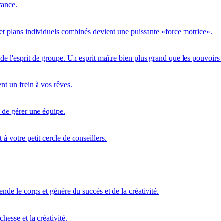
rance.
 et plans individuels combinés devient une puissante «force motrice».
e de l'esprit de groupe. Un esprit maître bien plus grand que les pouvoi
ent un frein à vos rêves.
 de gérer une équipe.
à votre petit cercle de conseillers.
cende le corps et génère du succès et de la créativité.
hesse et la créativité.