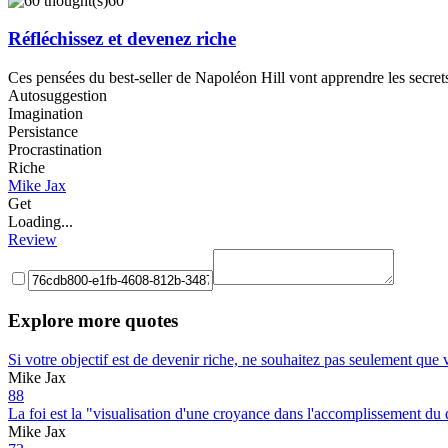
60
Réfléchissez et devenez riche
Ces pensées du best-seller de Napoléon Hill vont apprendre les secrets 
Autosuggestion
Imagination
Persistance
Procrastination
Riche
Mike Jax
Get
Loading...
Review
Explore more quotes
Si votre objectif est de devenir riche, ne souhaitez pas seulement que 
Mike Jax
88
La foi est la "visualisation d'une croyance dans l'accomplissement du 
Mike Jax