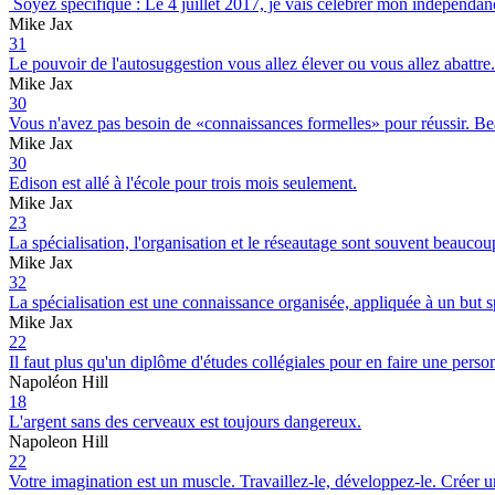
Soyez spécifique : Le 4 juillet 2017, je vais célébrer mon indépendan
Mike Jax
31
Le pouvoir de l'autosuggestion vous allez élever ou vous allez abattre.
Mike Jax
30
Vous n'avez pas besoin de «connaissances formelles» pour réussir. Beau
Mike Jax
30
Edison est allé à l'école pour trois mois seulement.
Mike Jax
23
La spécialisation, l'organisation et le réseautage sont souvent beauco
Mike Jax
32
La spécialisation est une connaissance organisée, appliquée à un but s
Mike Jax
22
Il faut plus qu'un diplôme d'études collégiales pour en faire une perso
Napoléon Hill
18
L'argent sans des cerveaux est toujours dangereux.
Napoleon Hill
22
Votre imagination est un muscle. Travaillez-le, développez-le. Créer un