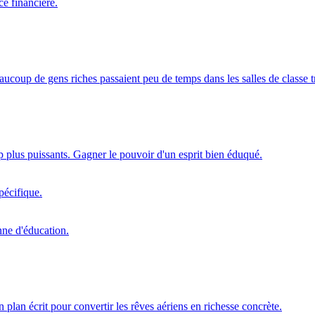
ce financière.
coup de gens riches passaient peu de temps dans les salles de classe tr
up plus puissants. Gagner le pouvoir d'un esprit bien éduqué.
pécifique.
nne d'éducation.
 plan écrit pour convertir les rêves aériens en richesse concrète.