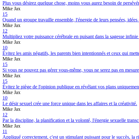
Plus vous désirez quelque chose, moins vous aurez besoin de persévé
Mike Jax
15
Quand un groupe travaille ensemble, l'énergie de leurs pensées, idées
Mike Jax
12
Multipliez votre puissance cérébrale en puisant dans la sagesse infini
Mike Jax
10
Évitez les amis négatifs, les parents bien intentionnés et ceux qui mett
Mike Jax
15
Si vous ne pouvez pas gérer vous-même, vous ne serez pas en mesure
Mike Jax
15
Évitez le piège de l'opinion publique en révélant vos plans uniquement 
Mike Jax
10
Le désir sexuel crée une force unique dans les affaires et la créativité.
Mike Jax
12
Par la discipline, la planification et la volonté, l'énergie sexuelle trans
Mike Jax
11
Appliqué correctement, c'est un stimulant puissant pour le succès, la ric