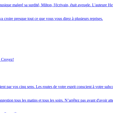
ique malgré sa surdité, Milton, l'écrivain, était aveugle. L'auteure Hel
va croire presque tout ce que vous vous direz à plusieurs reprises.
: Croyez!
ent par vos cinq sens. Les routes de votre esprit conscient à votre subc
tion tous les matins et tous les soirs. N’arrêtez pas avant d'avoir attei