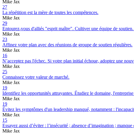
Mike Jax
27
La répétition est la mère de toutes les compétences.
Mike Jax
29
Entourez-vous d'alliés "esprit maître". Cultiver une équipe de soutien. 
Mike Jax
23
Affinez votre plan avec des réunions de groupe de soutien régulières.
Mike Jax
16
N’acceptez pas l'échec. Si votre plan initial échoue, adoptez une nouvel
Mike Jax
25
Connaissez votre valeur de marché.
Mike Jax
19
Identifiez les opportunités attrayantes. Étudiez le domaine, l'entrepris
Mike Jax
19
Évitez les symptômes d'un leadership manqué, notamment : l'incapacité 
Mike Jax
15
Essayez aussi d’éviter : l’insécurité ; absence d’imagination ; manque 
Mike Jax