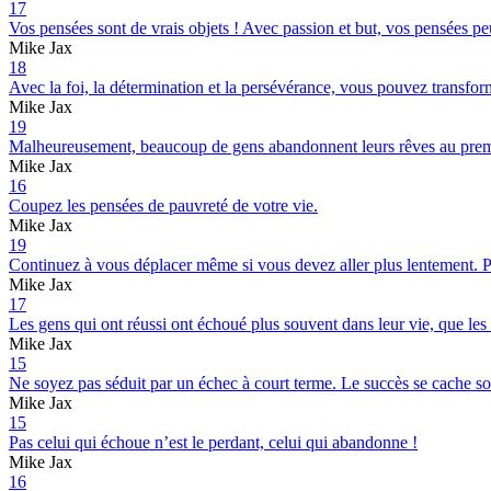
17
Vos pensées sont de vrais objets ! Avec passion et but, vos pensées pe
Mike Jax
18
Avec la foi, la détermination et la persévérance, vous pouvez transfor
Mike Jax
19
Malheureusement, beaucoup de gens abandonnent leurs rêves au premie
Mike Jax
16
Coupez les pensées de pauvreté de votre vie.
Mike Jax
19
Continuez à vous déplacer même si vous devez aller plus lentement. P
Mike Jax
17
Les gens qui ont réussi ont échoué plus souvent dans leur vie, que les 
Mike Jax
15
Ne soyez pas séduit par un échec à court terme. Le succès se cache s
Mike Jax
15
Pas celui qui échoue n’est le perdant, celui qui abandonne !
Mike Jax
16