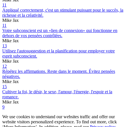
11
Appliqué correctement, c'est un stimulant puissant pour le succès, la
richesse et la créativité.
Mike Jax
11
Votre subconscient est un «lien de connexion» qui fonctionne en
dehors de vos pensées contrôlées.
Mike Jax
13
Utilisez l'autosuggestion et la planification pour employer votre
esprit subconscient.
Mike Jax
12
Répétez les affirmations. Reste dans le moment. Évitez pensées
négatives.
Mike Jax
15
Cultiver la foi, le désir, le sexe, l'amour, l'énergie, l'espoir et la
romance.
Mike Jax
9
We use cookies to understand our websites traffic and offer our
website visitors personalized experience. To find out more, click
‘More Information’. In addition, please, read our
Privacy policy
.