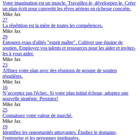
Votre imagination est un muscle. Travaillez-le, développez-le. Créer
un plan écrit pour convertir les rêves aériens en richesse concrète.
Mike Jax
27
La répétition est la mère de toutes les compétences.
Mike Jax
29
Entourez-vous d'alliés "esprit maître". Cultiver une équipe de
soutien. Employez vos talents et ressources pour les aider et invitez-
les à vous aider.
Mike Jax
23
Affinez votre plan avec des réunions de groupe de soutien
régulières.
Mike Jax
16
N’acceptez pas l'échec. Si votre plan initial échoue, adoptez une
nouvelle stratégie. Persistez!
Mike Jax
25
Connaissez votre valeur de marché.
Mike Jax
19
Identifiez les opportunités attrayantes. Étudiez le domaine,
l'entreprise et les personnes impliquées.