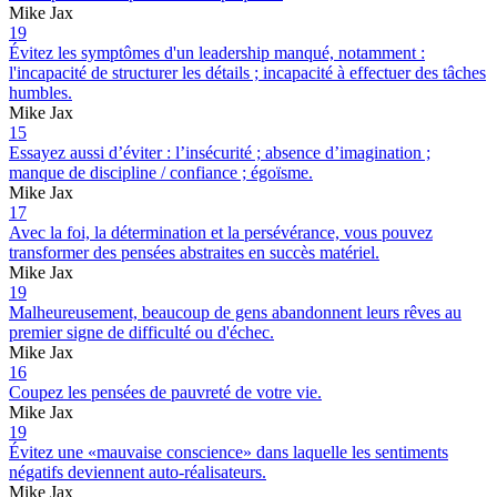
Mike Jax
19
Évitez les symptômes d'un leadership manqué, notamment :
l'incapacité de structurer les détails ; incapacité à effectuer des tâches
humbles.
Mike Jax
15
Essayez aussi d’éviter : l’insécurité ; absence d’imagination ;
manque de discipline / confiance ; égoïsme.
Mike Jax
17
Avec la foi, la détermination et la persévérance, vous pouvez
transformer des pensées abstraites en succès matériel.
Mike Jax
19
Malheureusement, beaucoup de gens abandonnent leurs rêves au
premier signe de difficulté ou d'échec.
Mike Jax
16
Coupez les pensées de pauvreté de votre vie.
Mike Jax
19
Évitez une «mauvaise conscience» dans laquelle les sentiments
négatifs deviennent auto-réalisateurs.
Mike Jax