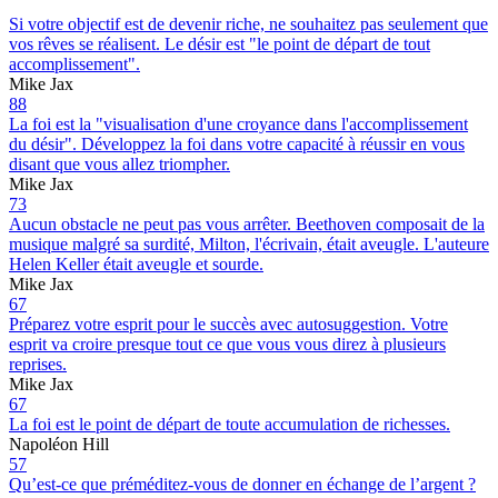
Si votre objectif est de devenir riche, ne souhaitez pas seulement que
vos rêves se réalisent. Le désir est "le point de départ de tout
accomplissement".
Mike Jax
88
La foi est la "visualisation d'une croyance dans l'accomplissement
du désir". Développez la foi dans votre capacité à réussir en vous
disant que vous allez triompher.
Mike Jax
73
Aucun obstacle ne peut pas vous arrêter. Beethoven composait de la
musique malgré sa surdité, Milton, l'écrivain, était aveugle. L'auteure
Helen Keller était aveugle et sourde.
Mike Jax
67
Préparez votre esprit pour le succès avec autosuggestion. Votre
esprit va croire presque tout ce que vous vous direz à plusieurs
reprises.
Mike Jax
67
La foi est le point de départ de toute accumulation de richesses.
Napoléon Hill
57
Qu’est-ce que préméditez-vous de donner en échange de l’argent ?