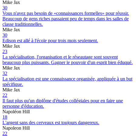
Mike Jax
30
Vous n'avez pas besoin de «connaissances formelles» pour réussir.
Beaucoup de gens riches passaient peu de temps dans les salles de
classe traditionnelles.
Mike Jax
30
Edison est allé à l'école pour trois mois seulement.
Mike Jax
23
La spécialisation, l'organisation et le réseautage sont souvent
beaucoup plus puissants. Gagner le pouvoir d'un esprit bien éduqué.
Mike Jax
32
La spécialisation est une connaissance organisée, appliquée à un but
spécifique.
Mike Jax
22
Il faut plus qu'un diplôme d'études collégiales pour en faire une
personne d'éducation.
Napoléon Hill
18
L'argent sans des cerveaux est toujours dangereux.
Napoleon Hill
22