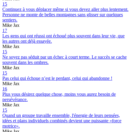
15
Continuez à vous déplacer même si vous devez aller plus lentement.
Personne ne monte de belles montagnes sans glisser sur quelques
sentiers.
Mike Jax
17
Les gens qui ont réussi ont échoué plus souvent dans leur vie, que
les autres ont déjà essayée.
Mike Jax
15
Ne soyez pas séduit par un échec à court terme. Le succès se cache
souvent dans les ombres.
Mike Jax
15
Pas celui qui échoue n’est le perdant, celui qui abandonne !
Mike Jax
16
Plus vous désirez quelque chose, moins vous aurez besoin de
persévérance.
Mike Jax
15
Quand un groupe travaille ensemble, l'énergie de leurs pensées,
idées et plans individuels combinés devient une puissante «force
motrice».
Mike Jax