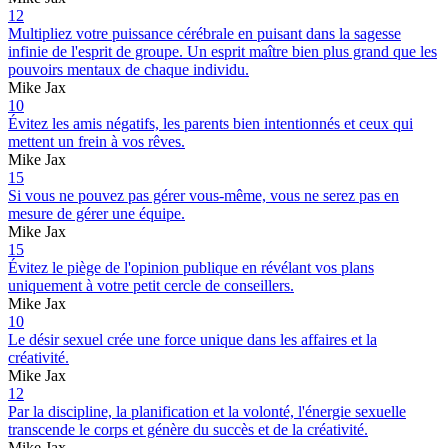
12
Multipliez votre puissance cérébrale en puisant dans la sagesse
infinie de l'esprit de groupe. Un esprit maître bien plus grand que les
pouvoirs mentaux de chaque individu.
Mike Jax
10
Évitez les amis négatifs, les parents bien intentionnés et ceux qui
mettent un frein à vos rêves.
Mike Jax
15
Si vous ne pouvez pas gérer vous-même, vous ne serez pas en
mesure de gérer une équipe.
Mike Jax
15
Évitez le piège de l'opinion publique en révélant vos plans
uniquement à votre petit cercle de conseillers.
Mike Jax
10
Le désir sexuel crée une force unique dans les affaires et la
créativité.
Mike Jax
12
Par la discipline, la planification et la volonté, l'énergie sexuelle
transcende le corps et génère du succès et de la créativité.
Mike Jax