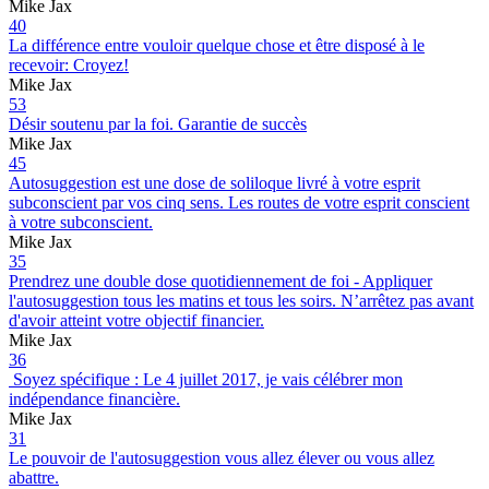
Mike Jax
40
La différence entre vouloir quelque chose et être disposé à le
recevoir: Croyez!
Mike Jax
53
Désir soutenu par la foi. Garantie de succès
Mike Jax
45
Autosuggestion est une dose de soliloque livré à votre esprit
subconscient par vos cinq sens. Les routes de votre esprit conscient
à votre subconscient.
Mike Jax
35
Prendrez une double dose quotidiennement de foi - Appliquer
l'autosuggestion tous les matins et tous les soirs. N’arrêtez pas avant
d'avoir atteint votre objectif financier.
Mike Jax
36
Soyez spécifique : Le 4 juillet 2017, je vais célébrer mon
indépendance financière.
Mike Jax
31
Le pouvoir de l'autosuggestion vous allez élever ou vous allez
abattre.