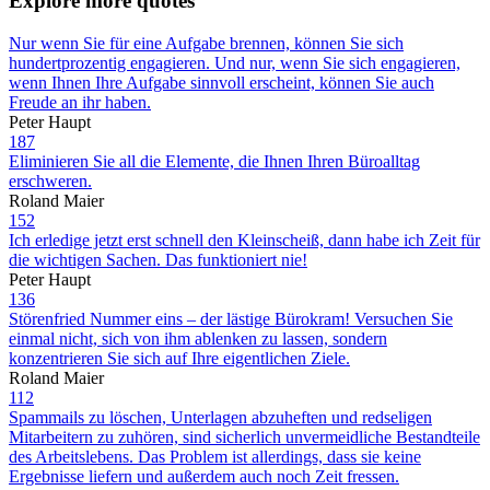
Explore more quotes
Nur wenn Sie für eine Aufgabe brennen, können Sie sich
hundertprozentig engagieren. Und nur, wenn Sie sich engagieren,
wenn Ihnen Ihre Aufgabe sinnvoll erscheint, können Sie auch
Freude an ihr haben.
Peter Haupt
187
Eliminieren Sie all die Elemente, die Ihnen Ihren Büroalltag
erschweren.
Roland Maier
152
Ich erledige jetzt erst schnell den Kleinscheiß, dann habe ich Zeit für
die wichtigen Sachen. Das funktioniert nie!
Peter Haupt
136
Störenfried Nummer eins – der lästige Bürokram! Versuchen Sie
einmal nicht, sich von ihm ablenken zu lassen, sondern
konzentrieren Sie sich auf Ihre eigentlichen Ziele.
Roland Maier
112
Spammails zu löschen, Unterlagen abzuheften und redseligen
Mitarbeitern zu zuhören, sind sicherlich unvermeidliche Bestandteile
des Arbeitslebens. Das Problem ist allerdings, dass sie keine
Ergebnisse liefern und außerdem auch noch Zeit fressen.