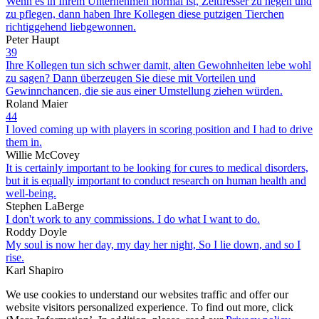
Wenn es in Ihrem Unternehmen normal ist, Zeitfresser zu hegen und
zu pflegen, dann haben Ihre Kollegen diese putzigen Tierchen
richtiggehend liebgewonnen.
Peter Haupt
39
Ihre Kollegen tun sich schwer damit, alten Gewohnheiten lebe wohl
zu sagen? Dann überzeugen Sie diese mit Vorteilen und
Gewinnchancen, die sie aus einer Umstellung ziehen würden.
Roland Maier
44
I loved coming up with players in scoring position and I had to drive
them in.
Willie McCovey
It is certainly important to be looking for cures to medical disorders,
but it is equally important to conduct research on human health and
well-being.
Stephen LaBerge
I don't work to any commissions. I do what I want to do.
Roddy Doyle
My soul is now her day, my day her night, So I lie down, and so I
rise.
Karl Shapiro
We use cookies to understand our websites traffic and offer our
website visitors personalized experience. To find out more, click