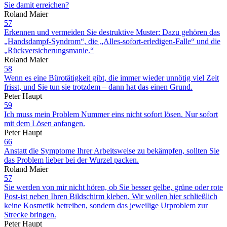
Sie damit erreichen?
Roland Maier
57
Erkennen und vermeiden Sie destruktive Muster: Dazu gehören das
„Handsdampf-Syndrom“, die „Alles-sofort-erledigen-Falle“ und die
„Rückversicherungsmanie.“
Roland Maier
58
Wenn es eine Bürotätigkeit gibt, die immer wieder unnötig viel Zeit
frisst, und Sie tun sie trotzdem – dann hat das einen Grund.
Peter Haupt
59
Ich muss mein Problem Nummer eins nicht sofort lösen. Nur sofort
mit dem Lösen anfangen.
Peter Haupt
66
Anstatt die Symptome Ihrer Arbeitsweise zu bekämpfen, sollten Sie
das Problem lieber bei der Wurzel packen.
Roland Maier
57
Sie werden von mir nicht hören, ob Sie besser gelbe, grüne oder rote
Post-ist neben Ihren Bildschirm kleben. Wir wollen hier schließlich
keine Kosmetik betreiben, sondern das jeweilige Urproblem zur
Strecke bringen.
Peter Haupt