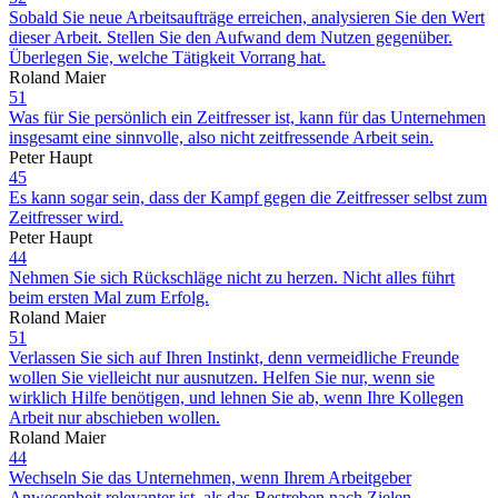
Sobald Sie neue Arbeitsaufträge erreichen, analysieren Sie den Wert
dieser Arbeit. Stellen Sie den Aufwand dem Nutzen gegenüber.
Überlegen Sie, welche Tätigkeit Vorrang hat.
Roland Maier
51
Was für Sie persönlich ein Zeitfresser ist, kann für das Unternehmen
insgesamt eine sinnvolle, also nicht zeitfressende Arbeit sein.
Peter Haupt
45
Es kann sogar sein, dass der Kampf gegen die Zeitfresser selbst zum
Zeitfresser wird.
Peter Haupt
44
Nehmen Sie sich Rückschläge nicht zu herzen. Nicht alles führt
beim ersten Mal zum Erfolg.
Roland Maier
51
Verlassen Sie sich auf Ihren Instinkt, denn vermeidliche Freunde
wollen Sie vielleicht nur ausnutzen. Helfen Sie nur, wenn sie
wirklich Hilfe benötigen, und lehnen Sie ab, wenn Ihre Kollegen
Arbeit nur abschieben wollen.
Roland Maier
44
Wechseln Sie das Unternehmen, wenn Ihrem Arbeitgeber
Anwesenheit relevanter ist, als das Bestreben nach Zielen.