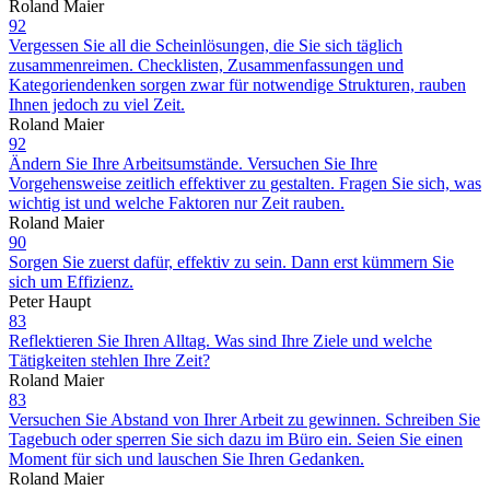
Roland Maier
92
Vergessen Sie all die Scheinlösungen, die Sie sich täglich
zusammenreimen. Checklisten, Zusammenfassungen und
Kategoriendenken sorgen zwar für notwendige Strukturen, rauben
Ihnen jedoch zu viel Zeit.
Roland Maier
92
Ändern Sie Ihre Arbeitsumstände. Versuchen Sie Ihre
Vorgehensweise zeitlich effektiver zu gestalten. Fragen Sie sich, was
wichtig ist und welche Faktoren nur Zeit rauben.
Roland Maier
90
Sorgen Sie zuerst dafür, effektiv zu sein. Dann erst kümmern Sie
sich um Effizienz.
Peter Haupt
83
Reflektieren Sie Ihren Alltag. Was sind Ihre Ziele und welche
Tätigkeiten stehlen Ihre Zeit?
Roland Maier
83
Versuchen Sie Abstand von Ihrer Arbeit zu gewinnen. Schreiben Sie
Tagebuch oder sperren Sie sich dazu im Büro ein. Seien Sie einen
Moment für sich und lauschen Sie Ihren Gedanken.
Roland Maier