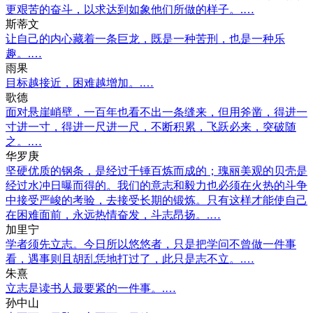
更艰苦的奋斗，以求达到如象他们所做的样子。.…
斯蒂文
让自己的内心藏着一条巨龙，既是一种苦刑，也是一种乐
趣。.…
雨果
目标越接近，困难越增加。.…
歌德
面对悬崖峭壁，一百年也看不出一条缝来，但用斧凿，得进一
寸进一寸，得进一尺进一尺，不断积累，飞跃必来，突破随
之。.…
华罗庚
坚硬优质的钢条，是经过千锤百炼而成的；瑰丽美观的贝壳是
经过水冲日曝而得的。我们的意志和毅力也必须在火热的斗争
中接受严峻的考验，去接受长期的锻炼。只有这样才能使自己
在困难面前，永远热情奋发，斗志昂扬。.…
加里宁
学者须先立志。今日所以悠悠者，只是把学问不曾做一件事
看，遇事则且胡乱恁地打过了，此只是志不立。.…
朱熹
立志是读书人最要紧的一件事。.…
孙中山