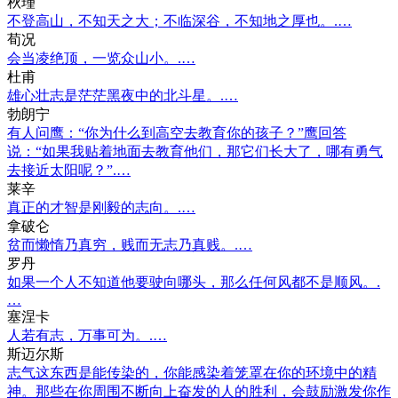
秋瑾
不登高山，不知天之大；不临深谷，不知地之厚也。.…
荀况
会当凌绝顶，一览众山小。.…
杜甫
雄心壮志是茫茫黑夜中的北斗星。.…
勃朗宁
有人问鹰：“你为什么到高空去教育你的孩子？”鹰回答
说：“如果我贴着地面去教育他们，那它们长大了，哪有勇气
去接近太阳呢？”.…
莱辛
真正的才智是刚毅的志向。.…
拿破仑
贫而懒惰乃真穷，贱而无志乃真贱。.…
罗丹
如果一个人不知道他要驶向哪头，那么任何风都不是顺风。.
…
塞涅卡
人若有志，万事可为。.…
斯迈尔斯
志气这东西是能传染的，你能感染着笼罩在你的环境中的精
神。那些在你周围不断向上奋发的人的胜利，会鼓励激发你作