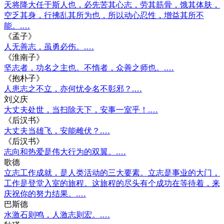
天将降大任于斯人也，必先苦其心志，劳其筋骨，饿其体肤，
空乏其身，行拂乱其所为也，所以动心忍性，增益其所不
能。.…
《孟子》
人无善志，虽勇必伤。.…
《淮南子》
坚志者，功名之主也。不惰者，众善之师也。.…
《抱朴子》
人患志之不立，亦何忧令名不彰邪？.…
刘义庆
大丈夫处世，当扫除天下，安事一室乎！.…
《后汉书》
大丈夫当雄飞，安能雌伏？.…
《后汉书》
志向和热爱是伟大行为的双翼。.…
歌德
立志工作成就，是人类活动的三大要素。立志是事业的大门，
工作是登堂入室的旅程。这旅程的尽头有个成功在等待着，来
庆祝你的努力结果。.…
巴斯德
水激石则鸣，人激志则宏。.…