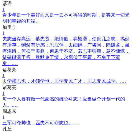
谚语
1
青少年是一个美好而又是一去不可再得的时期，是将来一切光
明和幸福的开端。
加里宁
1
夫志当存高远，慕先贤，绝情欲，弃疑滞，使庶几之志，揭然
有所存，恻然有所感；忍屈伸，去细碎，广咨问，除嫌吝，虽
有淹留，何损于美趣，何患于不济。若志不强毅，意不慷慨，
徒碌碌滞于俗，默默束于情，永窜伏于平庸，不免于下流
矣。.…
诸葛亮
1
夫学须志也，才须学也，非学无以广才，非志无以成学。.…
诸葛亮
1
每一个人要有做一代豪杰的雄心斗志！应当做个开创一代的
人。.…
周恩来
1
三军可夺帅也，匹夫不可夺志也。.…
孔丘