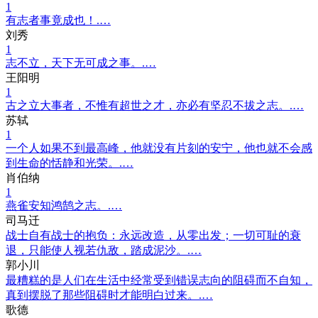
1
有志者事竟成也！.…
刘秀
1
志不立，天下无可成之事。.…
王阳明
1
古之立大事者，不惟有超世之才，亦必有坚忍不拔之志。.…
苏轼
1
一个人如果不到最高峰，他就没有片刻的安宁，他也就不会感
到生命的恬静和光荣。.…
肖伯纳
1
燕雀安知鸿鹄之志。.…
司马迁
战士自有战士的抱负：永远改造，从零出发；一切可耻的衰
退，只能使人视若仇敌，踏成泥沙。.…
郭小川
最糟糕的是人们在生活中经常受到错误志向的阻碍而不自知，
真到摆脱了那些阻碍时才能明白过来。.…
歌德