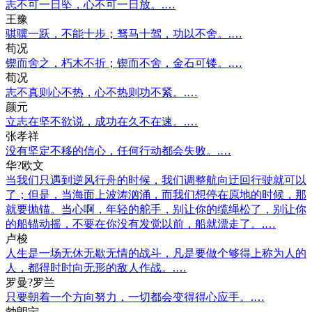
志不可一日坠，心不可一日放。.…
王豫
骐骥一跃，不能十步；驽马十驾，功以不舍。.…
荀况
锲而舍之，朽木不折；锲而不舍，金石可镂。.…
荀况
志不真则心不热，心不热则功不紧。.…
颜元
立志在坚不欲说，成功在久不在速。.…
张孝祥
没有坚定不移的信心，任何行动都会失败。.…
华?欧文
当我们只遇到逆风行舟的时候，我们调整航向迂回行驶就可以
了；但是，当海面上波涛汹涌，而我们想停在原地的时候，那
就要抛锚。当心啊，年轻的舵手，别让你的缆绳松了，别让你
的船锚动摇，不要在你没有发觉以前，船就漂走了。.…
卢梭
人生是一场无休无歇无情的战斗，凡是要做个够得上称为人的
人，都得时时向无形的敌人作战。.…
罗曼?罗兰
只要朝着一个方向努力，一切都会变得得心应手。.…
勃朗宁