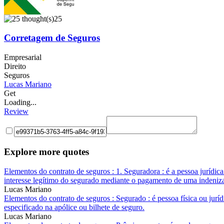
25
Corretagem de Seguros
Empresarial
Direito
Seguros
Lucas Mariano
Get
Loading...
Review
Explore more quotes
Elementos do contrato de seguros : 1. Seguradora : é a pessoa jurídic
interesse legítimo do segurado mediante o pagamento de uma indeniz
Lucas Mariano
Elementos do contrato de seguros : Segurado : é pessoa física ou jurí
especificado na apólice ou bilhete de seguro.
Lucas Mariano