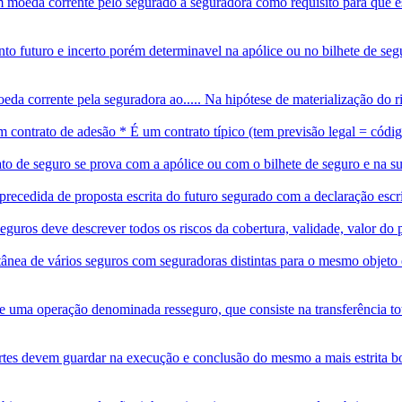
em moeda corrente pelo segurado a seguradora como requisito para que 
o futuro e incerto porém determinavel na apólice ou no bilhete de segu
da corrente pela seguradora ao..... Na hipótese de materialização do r
 contrato de adesão * É um contrato típico (tem previsão legal = código
trato de seguro se prova com a apólice ou com o bilhete de seguro e n
 precedida de proposta escrita do futuro segurado com a declaração escri
seguros deve descrever todos os riscos da cobertura, validade, valor do
ânea de vários seguros com seguradoras distintas para o mesmo objeto e
de uma operação denominada resseguro, que consiste na transferência to
tes devem guardar na execução e conclusão do mesmo a mais estrita boa 