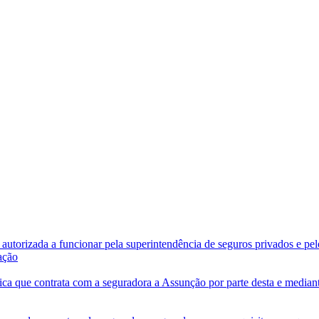
a autorizada a funcionar pela superintendência de seguros privados e pel
ação
dica que contrata com a seguradora a Assunção por parte desta e median