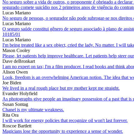
No seguro sobre a vida de outros, o proponente é obrigado a declarar 
segurado comete suicídio nos 2 primeiros anos de vigência do contra
Lucas Mariano
No seguro de pessoas, o segurador não pode subrogar-se nos direitos e
Lucas Mariano
O seguro saúde constitui gênero de seguro associado à plano de assist
10185/01
Lucas Mariano
I'm being treated like a sex object, cried the lady. No matter. I will tak
Mason Cooley
Please, let patients help improve healthcare. Let patients help steer our
Dave deBronkart
I am no expert on tax; I'm a film producer. I read books and think a
Alison Owen
Look, freedom is an overwhelming American notion. The idea that we wa
Joe Biden
We lived in a real rough place but my mother kept me straight.
Evander Holyfield
As photographs give people an imaginary possession of a past that is u
Susan Sontag
Chanel is my ultimate weakness.
Rita Ora
I will work for energy policies that recognize oil won't last forever.
Roscoe Bartlett
Magicians lose the opportunity to experience a sense of wonder.