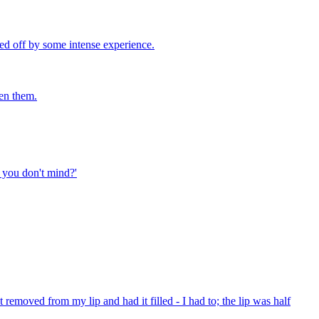
ed off by some intense experience.
ten them.
e you don't mind?'
 removed from my lip and had it filled - I had to; the lip was half