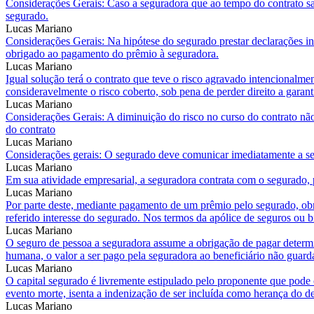
Considerações Gerais: Caso a seguradora que ao tempo do contrato sa
segurado.
Lucas Mariano
Considerações Gerais: Na hipótese do segurado prestar declarações ine
obrigado ao pagamento do prêmio à seguradora.
Lucas Mariano
Igual solução terá o contrato que teve o risco agravado intencionalm
consideravelmente o risco coberto, sob pena de perder direito a garant
Lucas Mariano
Considerações Gerais: A diminuição do risco no curso do contrato não 
do contrato
Lucas Mariano
Considerações gerais: O segurado deve comunicar imediatamente a segu
Lucas Mariano
Em sua atividade empresarial, a seguradora contrata com o segurado, 
Lucas Mariano
Por parte deste, mediante pagamento de um prêmio pelo segurado, obr
referido interesse do segurado. Nos termos da apólice de seguros ou bi
Lucas Mariano
O seguro de pessoa a seguradora assume a obrigação de pagar determi
humana, o valor a ser pago pela seguradora ao beneficiário não guar
Lucas Mariano
O capital segurado é livremente estipulado pelo proponente que pode 
evento morte, isenta a indenização de ser incluída como herança do de
Lucas Mariano