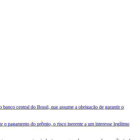
o banco central do Brasil, que assume a obrigação de garantir o
te o pagamento do prêmio, o risco inerente a um interesse legítimo