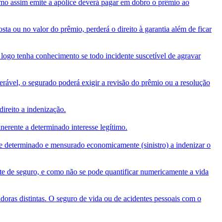
smo assim emite a apólice deverá pagar em dobro o prêmio ao
ta ou no valor do prêmio, perderá o direito à garantia além de ficar
 logo tenha conhecimento se todo incidente suscetível de agravar
erável, o segurado poderá exigir a revisão do prêmio ou a resolução
ireito a indenização.
nerente a determinado interesse legítimo.
re determinado e mensurado economicamente (sinistro) a indenizar o
te de seguro, e como não se pode quantificar numericamente a vida
doras distintas. O seguro de vida ou de acidentes pessoais com o