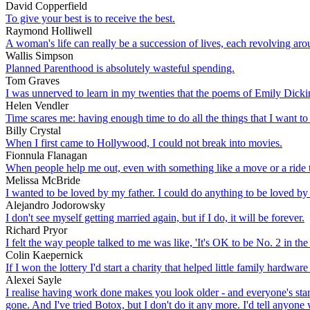
David Copperfield
To give your best is to receive the best.
Raymond Holliwell
A woman's life can really be a succession of lives, each revolving a
Wallis Simpson
Planned Parenthood is absolutely wasteful spending.
Tom Graves
I was unnerved to learn in my twenties that the poems of Emily Dicki
Helen Vendler
Time scares me: having enough time to do all the things that I want to d
Billy Crystal
When I first came to Hollywood, I could not break into movies.
Fionnula Flanagan
When people help me out, even with something like a move or a ride to
Melissa McBride
I wanted to be loved by my father. I could do anything to be loved by
Alejandro Jodorowsky
I don't see myself getting married again, but if I do, it will be forever.
Richard Pryor
I felt the way people talked to me was like, 'It's OK to be No. 2 in t
Colin Kaepernick
If I won the lottery I'd start a charity that helped little family hardwar
Alexei Sayle
I realise having work done makes you look older - and everyone's starti
gone. And I've tried Botox, but I don't do it any more. I'd tell anyone 