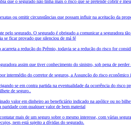
bia que o segurado não tinha mais o risco que se pretende cobrir e me
xatas ou omitir circunstâncias que possam influir na aceitação da propos
ente pelo segurado. O segurado é obrigado a comunicar a seguradora tão
ia se ficar provado que silenciou de má fé
acarreta a redução do Prêmio, todavia se a redução do risco for consid
radora assim que tiver conhecimento do sinistro, sob pena de perder d
por intermédio do corretor de seguros, a Assunção do risco econômico i
igando se em contra partida na eventualidade da ocorrência do risco p
lhete de seguro..
nado valor em dinheiro ao beneficiário indicado na apólice ou no bilhe
da paridade com qualquer valor de bem material
contatar mais de um seguro sobre o mesmo interesse, com várias segura
cujos, nem está sujeito a dívidas do segurado.