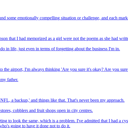
round some emotionally compelling situation or challenge, and each mark
nson that I had memorized as a girl were not the poems as she had writ
o in life, just even in terms of forgetting about the business I'm in.
 the airport, I'm always thinking 'Are you sure it's okay? Are you sur
 my father.
he NFL, a backup,' and things like that. That's never been my approach.
e stores, cobblers and fruit shops open in city centres.
ng to look the same, which is a problem. I've admitted that I had a cyst
who's going to have it done not to do it.