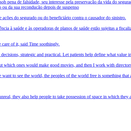
sob pena de falsidade, seu interesse pela preservação da vida do segura
to ou da sua recondução depois de suspenso
 ações do segurado ou do beneficiário contra o causador do sinistro.
ência à saúde e às operadoras de planos de saúde estão sujeitas a fisca
e care of it, said Time soothingly.
 decisions, strategic and practical. Let patients help define what value i
bout which ones would make good movies, and then I work with directors
nt to see the world, the peoples of the world free is something that al
nreal, they also help people to take possession of space in which they a