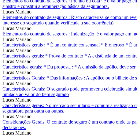
Elementos do contrato de seguros : Prêmio ou cota : é o valor pago 
sinistro e constitui a remuneração básica da seguradora.
Lucas Mariano
Elementos do contrato de seguros : Risco caracteriza-se como um event
interesse do segurado quando verificada a sua ocorrência)
Lucas Mariano
Elementos do contrato de seguros : Indenização :é o valor pago em moe
Lucas Mariano
Características gerais : * É um contrato consensual * É oneroso * É um
Lucas Mariano
Características gerais: * Prova do contrato * A existência de um con
Lucas Mariano
Característica gerais: * Da proposta : * A emissão da apólice deve ser
Lucas Mariano
Características Gerais: * Das informações : A apólice ou o bilhete de 
Lucas Mariano
Características Gerais: O segurado pode promover a celebração simult
limitada ao valor do bem segurado
Lucas Mariano
Características gerais: No mercado securitario é comum a realização 
seguradora para outra ou outras.
Lucas Mariano
Considerações Gerais: O contrato de seguro é um contrato onde as par
declarações.
Lucas Mariano