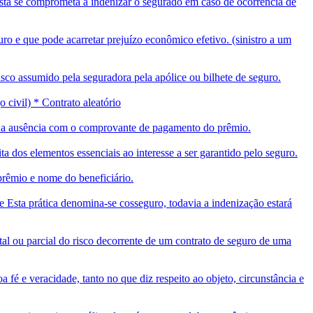
esta se comprometa a indenizar o segurado em caso de ocorrência de
ro e que pode acarretar prejuízo econômico efetivo. (sinistro a um
isco assumido pela seguradora pela apólice ou bilhete de seguro.
 civil) * Contrato aleatório
a sua ausência com o comprovante de pagamento do prêmio.
ta dos elementos essenciais ao interesse a ser garantido pelo seguro.
 prêmio e nome do beneficiário.
 Esta prática denomina-se cosseguro, todavia a indenização estará
tal ou parcial do risco decorrente de um contrato de seguro de uma
fé e veracidade, tanto no que diz respeito ao objeto, circunstância e