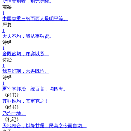
所谓壹刑者，刑无等级。
商鞅
1
中国首重三纲而西人最明平等。
严复
1
大夫不均，我从事独贤。
诗经
1
舍既然均，序宾以贤。
诗经
1
我马维骃，六辔既均。
诗经
1
冢宰掌邦治，统百官，均四海。
《尚书》
其罪惟均，其审克之！
《尚书》
乃均土地。
《礼记》
天地相合，以降甘露，民莫之令而自均。