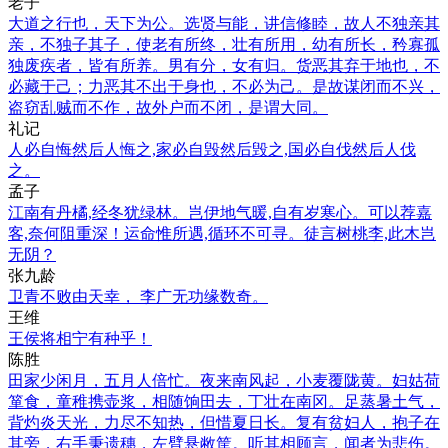
老子
大道之行也，天下为公。选贤与能，讲信修睦，故人不独亲其
亲，不独子其子，使老有所终，壮有所用，幼有所长，矜寡孤
独废疾者，皆有所养。男有分，女有归。货恶其弃于地也，不
必藏于己；力恶其不出于身也，不必为己。是故谋闭而不兴，
盗窃乱贼而不作，故外户而不闭，是谓大同。
礼记
人必自悔然后人悔之,家必自毁然后毁之,国必自伐然后人伐
之。
孟子
江南有丹橘,经冬犹绿林。岂伊地气暖,自有岁寒心。可以荐嘉
客,奈何阻重深！运命惟所遇,循环不可寻。徒言树桃李,此木岂
无阴？
张九龄
卫青不败由天幸， 李广无功缘数奇。
王维
王侯将相宁有种乎！
陈胜
田家少闲月，五月人倍忙。夜来南风起，小麦覆陇黄。妇姑荷
箪食，童稚携壶浆，相随饷田去，丁壮在南冈。足蒸暑土气，
背灼炎天光，力尽不知热，但惜夏日长。复有贫妇人，抱子在
其旁，右手秉遗穗，左臂悬敝筐。听其相顾言，闻者为悲伤。