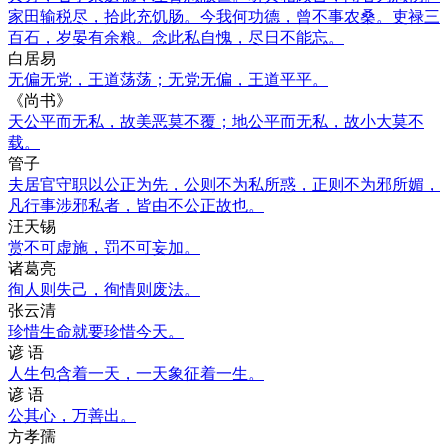
家田输税尽，拾此充饥肠。今我何功德，曾不事农桑。吏禄三
百石，岁晏有余粮。念此私自愧，尽日不能忘。
白居易
无偏无党，王道荡荡；无党无偏，王道平平。
《尚书》
天公平而无私，故美恶莫不覆；地公平而无私，故小大莫不
载。
管子
夫居官守职以公正为先，公则不为私所惑，正则不为邪所媚，
凡行事涉邪私者，皆由不公正故也。
汪天锡
赏不可虚施，罚不可妄加。
诸葛亮
徇人则失己，徇情则废法。
张云清
珍惜生命就要珍惜今天。
谚 语
人生包含着一天，一天象征着一生。
谚 语
公其心，万善出。
方孝孺