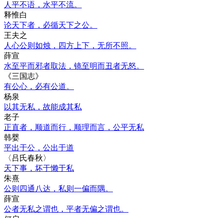
人平不语，水平不流。
释惟白
论天下者，必循天下之公。
王夫之
人心公则如烛，四方上下，无所不照。
薛宣
水至平而邪者取法，镜至明而丑者无怒。
《三国志》
有公心，必有公道。
杨泉
以其无私，故能成其私
老子
正直者，顺道而行，顺理而言，公平无私
韩婴
平出于公，公出于道
〈吕氏春秋〉
天下事，坏于懒于私
朱熹
公则四通八达，私则一偏而隅。
薛宣
公者无私之谓也，平者无偏之谓也。