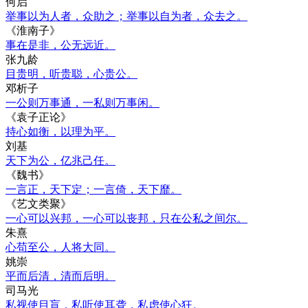
何启
举事以为人者，众助之；举事以自为者，众去之。
《淮南子》
事在是非，公无远近。
张九龄
目贵明，听贵聪，心贵公。
邓析子
一公则万事通，一私则万事闲。
《袁子正论》
持心如衡，以理为平。
刘基
天下为公，亿兆己任。
《魏书》
一言正，天下定；一言倚，天下靡。
《艺文类聚》
一心可以兴邦，一心可以丧邦，只在公私之间尔。
朱熹
心苟至公，人将大同。
姚崇
平而后清，清而后明。
司马光
私视使目盲，私听使耳聋，私虑使心狂。