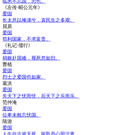
临患不忘国，忠也。
《左传·昭公元年》
爱国
长太息以掩涕兮，哀民生之多艰。
屈原
爱国
苟利国家，不求富贵。
《礼记·儒行》
爱国
捐躯赴国难，视死忽如归。
曹植
爱国
烈士之爱国也如家。
葛洪
爱国
先天下之忧而忧，后天下之乐而乐。
范仲淹
爱国
位卑未敢忘忧国。
陆游
爱国
人生自古谁无死，留取丹心照汗青。