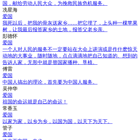
国，献给劳动人民大众，为挽救民族危机服务。
冼星海
爱国
我死以后，把我的骨灰送家乡……把它埋了，上头种一棵苹果
树，让我最后报答家乡的土地，报答父老乡亲。
彭德怀
爱国
一个人对人民的服务不一定要站在大会上讲演或是作什麽惊天
动地的大事业，随时随地，点点滴滴地把自己知道的、想到的
告诉人家，无形中就是替国家播种、垦植。
傅雷
爱国
中国人搞出的理论，首先要为中国人服务。
吴仲华
爱国
祖国的命运就是自己的命运！
常香玉
爱国
以家为家，以乡为乡，以国为国，以天下为天下。
管子
爱国