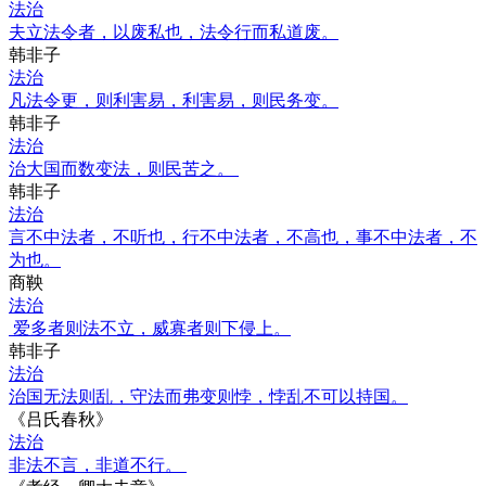
法治
夫立法令者，以废私也，法令行而私道废。
韩非子
法治
凡法令更，则利害易，利害易，则民务变。
韩非子
法治
治大国而数变法，则民苦之。
韩非子
法治
言不中法者，不听也，行不中法者，不高也，事不中法者，不
为也。
商鞅
法治
爱多者则法不立，威寡者则下侵上。
韩非子
法治
治国无法则乱，守法而弗变则悖，悖乱不可以持国。
《吕氏春秋》
法治
非法不言，非道不行。