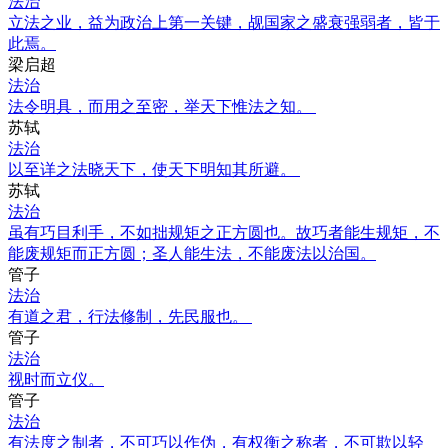
法治
立法之业，益为政治上第一关键，觇国家之盛衰强弱者，皆于
此焉。
梁启超
法治
法令明具，而用之至密，举天下惟法之知。
苏轼
法治
以至详之法晓天下，使天下明知其所避。
苏轼
法治
虽有巧目利手，不如拙规矩之正方圆也。故巧者能生规矩，不
能废规矩而正方圆；圣人能生法，不能废法以治国。
管子
法治
有道之君，行法修制，先民服也。
管子
法治
视时而立仪。
管子
法治
有法度之制者，不可巧以作伪，有权衡之称者，不可欺以轻