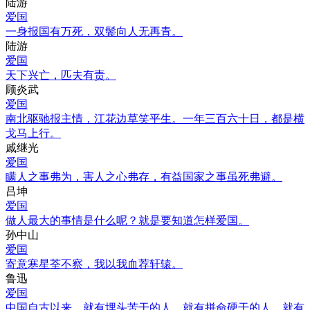
陆游
爱国
一身报国有万死，双鬓向人无再青。
陆游
爱国
天下兴亡，匹夫有责。
顾炎武
爱国
南北驱驰报主情，江花边草笑平生。一年三百六十日，都是横
戈马上行。
戚继光
爱国
瞒人之事弗为，害人之心弗存，有益国家之事虽死弗避。
吕坤
爱国
做人最大的事情是什么呢？就是要知道怎样爱国。
孙中山
爱国
寄意寒星荃不察，我以我血荐轩辕。
鲁迅
爱国
中国自古以来，就有埋头苦干的人，就有拼命硬干的人，就有