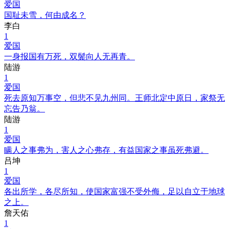
爱国
国耻未雪，何由成名？
李白
1
爱国
一身报国有万死，双鬓向人无再青。
陆游
1
爱国
死去原知万事空，但悲不见九州同。王师北定中原日，家祭无
忘告乃翁。
陆游
1
爱国
瞒人之事弗为，害人之心弗存，有益国家之事虽死弗避。
吕坤
1
爱国
各出所学，各尽所知，使国家富强不受外侮，足以自立于地球
之上。
詹天佑
1