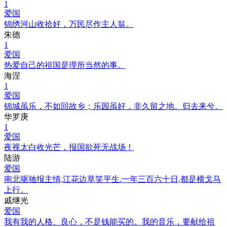
1
爱国
锦绣河山收拾好，万民尽作主人翁。
朱德
1
爱国
热爱自己的祖国是理所当然的事。
海涅
1
爱国
锦城虽乐，不如回故乡；乐园虽好，非久留之地。归去来兮。
华罗庚
1
爱国
夜视太白收光芒，报国欲死无战场！
陆游
爱国
南北驱驰报主情,江花边草笑平生.一年三百六十日,都是横戈马
上行。
戚继光
爱国
我有我的人格、良心，不是钱能买的。我的音乐，要献给祖