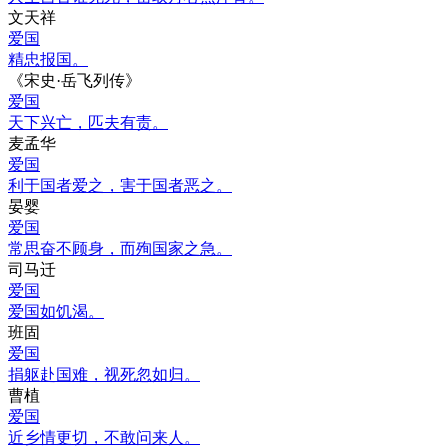
文天祥
爱国
精忠报国。
《宋史·岳飞列传》
爱国
天下兴亡，匹夫有责。
麦孟华
爱国
利于国者爱之，害于国者恶之。
晏婴
爱国
常思奋不顾身，而殉国家之急。
司马迁
爱国
爱国如饥渴。
班固
爱国
捐躯赴国难，视死忽如归。
曹植
爱国
近乡情更切，不敢问来人。