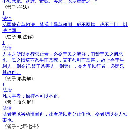
不知亲疏、远近、贵贱、美恶，以度量断之。”
《管子•任法》
1
法治
治国使众莫如法，禁淫止暴莫如刑。威不两措，政不二门，以
法治国。
《管子•明法解》
1
法治
人主之所以令行禁止者，必令于民之所好，而禁于民之所恶
也。民之情莫不欲生而恶死，莫不欲利而恶害， 故上令于生
利人，则令行;禁于杀害人，则禁止，令之所以行者，必民乐
其政也。
《管子.形势解》
1
法治
凡法事者，操持不可以不正。
《管子.版法解》
法治
法者所以兴功惧暴也，律者所以定分止争也，令者所以令人知
事也。
《管子•七臣七主》