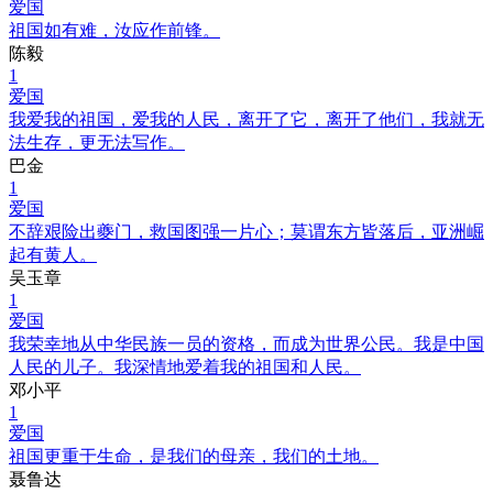
爱国
祖国如有难，汝应作前锋。
陈毅
1
爱国
我爱我的祖国，爱我的人民，离开了它，离开了他们，我就无
法生存，更无法写作。
巴金
1
爱国
不辞艰险出夔门，救国图强一片心；莫谓东方皆落后，亚洲崛
起有黄人。
吴玉章
1
爱国
我荣幸地从中华民族一员的资格，而成为世界公民。我是中国
人民的儿子。我深情地爱着我的祖国和人民。
邓小平
1
爱国
祖国更重于生命，是我们的母亲，我们的土地。
聂鲁达