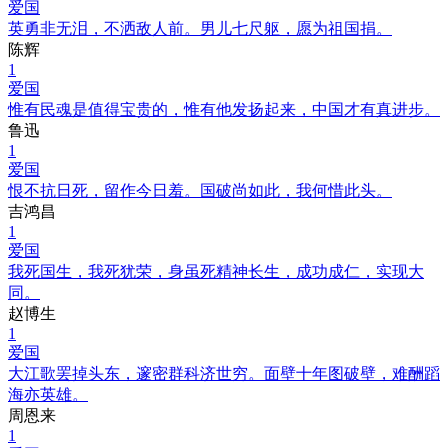
爱国
英勇非无泪，不洒敌人前。男儿七尺躯，愿为祖国捐。
陈辉
1
爱国
惟有民魂是值得宝贵的，惟有他发扬起来，中国才有真进步。
鲁迅
1
爱国
恨不抗日死，留作今日羞。国破尚如此，我何惜此头。
吉鸿昌
1
爱国
我死国生，我死犹荣，身虽死精神长生，成功成仁，实现大
同。
赵博生
1
爱国
大江歌罢掉头东，邃密群科济世穷。面壁十年图破壁，难酬蹈
海亦英雄。
周恩来
1