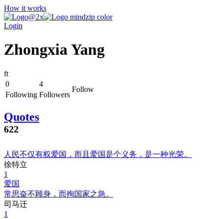
How it works
Login
Zhongxia Yang
f
t
0
4
Follow
Following
Followers
Quotes
622
人民不仅有权爱国，而且爱国是个义务，是一种光荣。
徐特立
1
爱国
常思奋不顾身，而殉国家之急。
司马迁
1