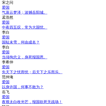
宋之问
爱国
气蒸云梦泽；波撼岳阳城。
孟浩然
爱国
中夜四五叹，常为大国忧。
李白
爱国
国耻未雪，何由成名？
李白
爱国
当须徇忠义，身死报国恩。
李希仲
爱国
先天下之忧而忧；后天下之乐而乐。
范仲淹
爱国
以身许国，何事不敢为？
岳飞
爱国
夜视太白收光芒，报国欲死无战场！