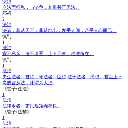
法治
立法而行私，与法争，其乱甚于无法。
邓析
2
法治
法者，非从天下，非从地出，发乎人间，合乎人心而已。
慎到
1
法治
官不私亲，法不遗爱，上下无事，唯法所在。
慎到
1
法治
夫生法者，君也，守法者，臣也;法于法者，民也。君臣上下
贵贱皆从法，此谓为大治.
《管子•任法》
1
法治
法律令者，吏民规矩绳墨也。
《管子•法禁》
1
法治