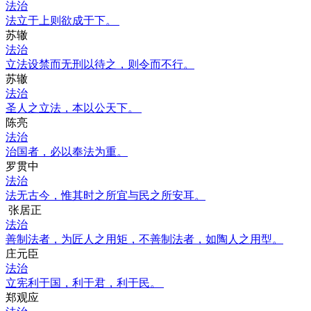
法治
法立于上则欲成于下。
苏辙
法治
立法设禁而无刑以待之，则令而不行。
苏辙
法治
圣人之立法，本以公天下。
陈亮
法治
治国者，必以奉法为重。
罗贯中
法治
法无古今，惟其时之所宜与民之所安耳。
张居正
法治
善制法者，为匠人之用矩，不善制法者，如陶人之用型。
庄元臣
法治
立宪利于国，利于君，利于民。
郑观应