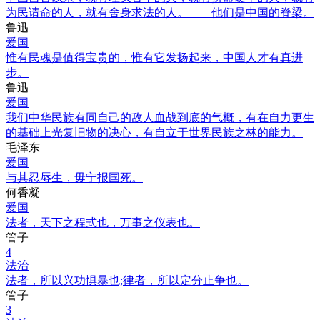
为民请命的人，就有舍身求法的人。——他们是中国的脊梁。
鲁迅
爱国
惟有民魂是值得宝贵的，惟有它发扬起来，中国人才有真进
步。
鲁迅
爱国
我们中华民族有同自己的敌人血战到底的气概，有在自力更生
的基础上光复旧物的决心，有自立于世界民族之林的能力。
毛泽东
爱国
与其忍辱生，毋宁报国死。
何香凝
爱国
法者，天下之程式也，万事之仪表也。
管子
4
法治
法者，所以兴功惧暴也;律者，所以定分止争也。
管子
3