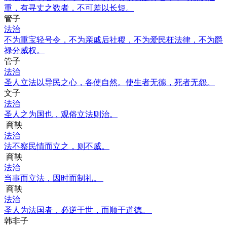
重，有寻丈之数者，不可差以长短。
管子
法治
不为重宝轻号令，不为亲戚后社稷，不为爱民枉法律，不为爵
禄分威权。
管子
法治
圣人立法以导民之心，各使自然。使生者无德，死者无怨。
文子
法治
圣人之为国也，观俗立法则治。
商鞅
法治
法不察民情而立之，则不威。
商鞅
法治
当事而立法，因时而制礼。
商鞅
法治
圣人为法国者，必逆于世，而顺于道德。
韩非子