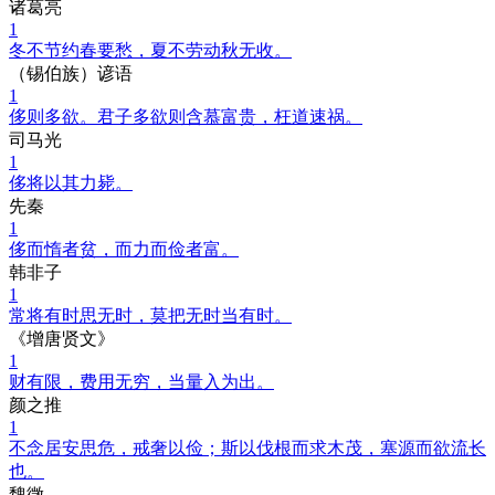
诸葛亮
1
冬不节约春要愁，夏不劳动秋无收。
（锡伯族）谚语
1
侈则多欲。君子多欲则含慕富贵，枉道速祸。
司马光
1
侈将以其力毙。
先秦
1
侈而惰者贫，而力而俭者富。
韩非子
1
常将有时思无时，莫把无时当有时。
《增唐贤文》
1
财有限，费用无穷，当量入为出。
颜之推
1
不念居安思危，戒奢以俭；斯以伐根而求木茂，塞源而欲流长
也。
魏徵