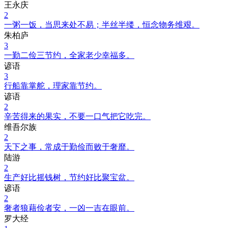
王永庆
2
一粥一饭，当思来处不易；半丝半缕，恒念物务维艰。
朱柏庐
3
一勤二俭三节约，全家老少幸福多。
谚语
3
行船靠掌舵，理家靠节约。
谚语
2
辛苦得来的果实，不要一口气把它吃完。
维吾尔族
2
天下之事，常成于勤俭而败于奢靡。
陆游
2
生产好比摇钱树，节约好比聚宝盆。
谚语
2
奢者狼藉俭者安，一凶一吉在眼前。
罗大经