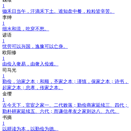
1
锄禾日当午，汗滴禾下土。谁知盘中餐，粒粒皆辛苦。
李绅
1
细水和流，吃穿不愁。
谚语
1
忧劳可以兴国，逸豫可以亡身。
欧阳修
1
由俭入奢易，由奢入俭难。
司马光
1
勤俭，治家之本；和顺，齐家之本；谨慎，保家之本；诗书，
起家之本；忠孝，传家之本。
金缨
1
古今天下，官宦之家一、二代败落；勤俭商家延续三、四代；
勤朴耕家延续五、六代；而谦信孝友之家则达八、九代。
书摘
1
以耕读为本，以勤俭为德。