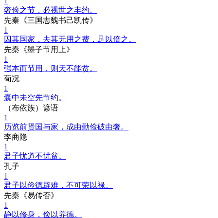
1
奢俭之节，必视世之丰约。
先秦《三国志魏书己凯传》
1
囚其国家，去其无用之费，足以倍之。
先秦《墨子节用上》
1
强本而节用，则天不能贫。
荀况
1
囊中未空先节约。
（布依族）谚语
1
历览前贤国与家，成由勤俭破由奢。
李商隐
1
君子忧道不忧贫。
孔子
1
君子以俭德辟难，不可荣以禄。
先秦《易传否》
1
静以修身，俭以养德。