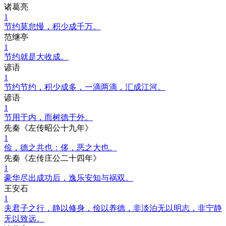
诸葛亮
1
节约莫怠慢，积少成千万。
范继亭
1
节约就是大收成。
谚语
1
节约节约，积少成多，一滴两滴，汇成江河。
谚语
1
节用于内，而树德于外。
先秦《左传昭公十九年》
1
俭，德之共也：侈，恶之大也。
先秦《左传庄公二十四年》
1
豪华尽出成功后，逸乐安知与祸双。
王安石
1
夫君子之行，静以修身，俭以养德，非淡泊无以明志，非宁静
无以致远。