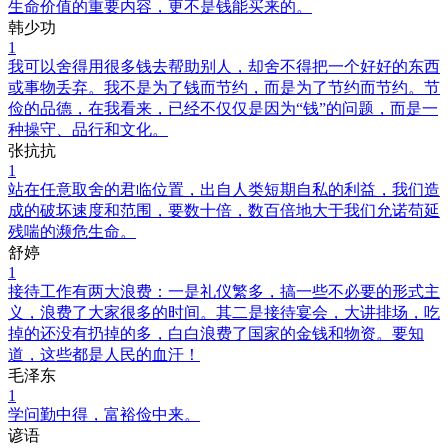
生命价值的重要内容，更不是钱能买来的。
韩少功
1
我可以舍得用很多钱去帮助别人，却舍不得把一个好好的东西
或事物丢弃。我不是为了钱而节约，而是为了节约而节约。节
俭的品德，在我看来，已经不仅仅是因为“钱”的问题，而是一
种操守、品行和文化。
张抗抗
1
站在任意取舍的君临位置，出自人类短期自私的利益，我们造
成的破坏速度和范围，要数十倍，数百倍地大于我们允诺苟延
残喘的濒危生命。
舒婷
1
接待工作有两大浪费：一是礼仪繁多，搞一些不必要的形式主
义，浪费了大家很多的时间。其二是接待宴会，大讲排场，吃
掉的还没有扔掉的多，白白浪费了国家的金钱和物资。要知
道，这些都是人民的血汗！
毛泽东
1
学问勤中得，富裕俭中来。
谚语