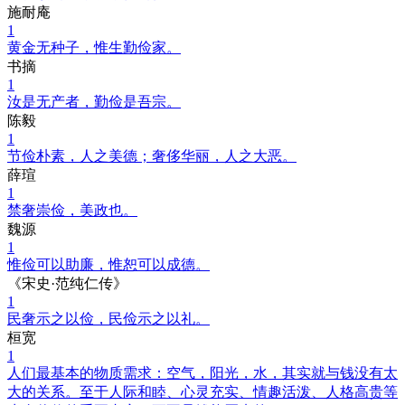
施耐庵
1
黄金无种子，惟生勤俭家。
书摘
1
汝是无产者，勤俭是吾宗。
陈毅
1
节俭朴素，人之美德；奢侈华丽，人之大恶。
薛瑄
1
禁奢崇俭，美政也。
魏源
1
惟俭可以助廉，惟恕可以成德。
《宋史·范纯仁传》
1
民奢示之以俭，民俭示之以礼。
桓宽
1
人们最基本的物质需求：空气，阳光，水，其实就与钱没有太
大的关系。至于人际和睦、心灵充实、情趣活泼、人格高贵等