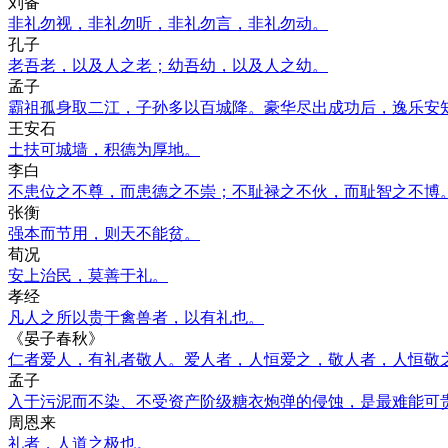
刘备
非礼勿视，非礼勿听，非礼勿言，非礼勿动。
孔子
老吾老，以及人之老；幼吾幼，以及人之幼。
孟子
霸祖孤身取二江，子孙多以百城降。豪华尽出成功后，逸乐安
王安石
土扶可城墙，积德为厚地。
李白
不患位之不尊，而患德之不崇；不耻禄之不伙，而耻智之不博
张衡
强本而节用，则天不能贫。
荀况
安上治民，莫善于礼。
孝经
凡人之所以贵于禽兽者，以有礼也。
《晏子春秋》
仁者爱人，有礼者敬人。爱人者，人恒爱之，敬人者，人恒敬
孟子
入于污泥而不染、不受资产阶级糖衣炮弹的侵蚀，是最难能可
周恩来
礼者，人道之极也。