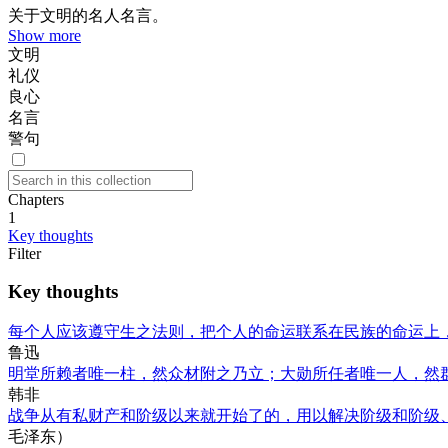
关于文明的名人名言。
Show more
文明
礼仪
良心
名言
警句
Chapters
1
Key thoughts
Filter
Key thoughts
每个人应该遵守生之法则，把个人的命运联系在民族的命运上
鲁迅
明堂所赖者唯一柱，然众材附之乃立；大勋所任者唯一人，然
韩非
战争从有私财产和阶级以来就开始了的，用以解决阶级和阶级
毛泽东）