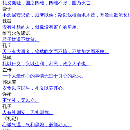
礼义廉耻，国之四维，四维不张，国乃灭亡。
管子
不念居安思危，戒奢以俭；斯以伐根而求木茂，塞源而欲流长
魏徵
没有礼貌的人，就像没有窗户的房屋。
维吾尔族谚语
君子忧道不忧贫。
孔丘
天下有大勇者，猝然临之而不惊，不故加之而不怒。
苏轼
礼以行义，义以生利，利民，政之大节也。
左传
一个人最伤心的事情无过于良心的死灭。
郭沫若
衣食以厚民生，礼义以养其心。
许衡
不学礼，无以立。
孔子
人有礼则安，无礼则危。
《礼记》
心诚气温，气和辞婉，必能动人。