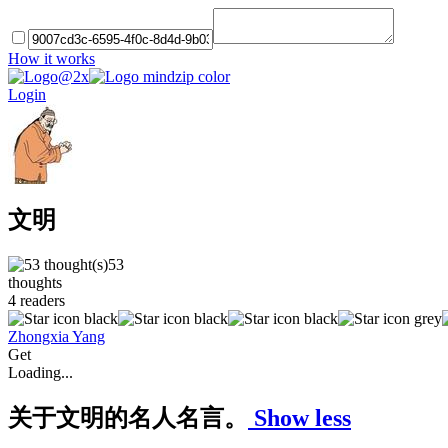
How it works
Login
文明
53
thoughts
4
readers
Zhongxia Yang
Get
Loading...
关于文明的名人名言。
Show less