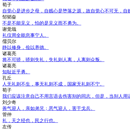
荀子
自觉心是进步之母，自贱心是堕落之源，故自觉心不可无，自
邹韬奋
不是不能见义，怕的是见义而不勇为。
谢觉哉
礼仪周全能息事宁人。
儒贝尔
静以修身，俭以养德。
诸葛亮
将不可骄，骄则失礼，失礼则人离，人离则众叛。
诸葛亮
知耻近乎勇。
孔丘
人无礼则不生，事无礼则不成，国家无礼则不宁。
荀子
我们应该注意自己不用言语去伤害别的同志，但是，当别人用
刘少奇
善气迎人，亲如弟兄；恶气迎人，害于戈兵。
管仲
礼，天之经也，民之行也。
左传