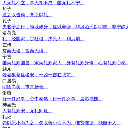
人无礼不立，事无礼不成，国无礼不宁。
荀子
道之以告德，齐之以礼。
孔子
夫君子之行，静以修身，俭以养德，非淡泊无以明志，非宁静
诸葛亮
礼，经国家，定社稷，序民人，利后嗣。
左传
贫而无谄，富而无骄。
子贡
国尚礼则国昌，家尚礼则家大，身有礼则身修，心有礼则心泰
颜元
奢者狼藉俭者安，一凶一吉在眼前。
白居易
明德尚美，求真扬善。
俗语
行一件好事，心中泰然；行一件歹事，衾影抱愧。
神涵光
人有礼则安，无礼则危。
礼记
勿以恶小而为之，勿以善小而不为。惟贤惟德，能服于人。