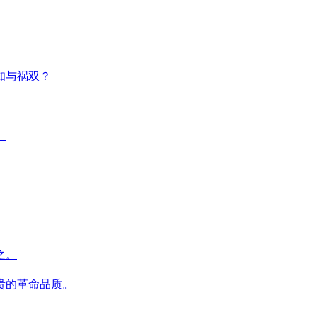
知与祸双？
。
之。
贵的革命品质。