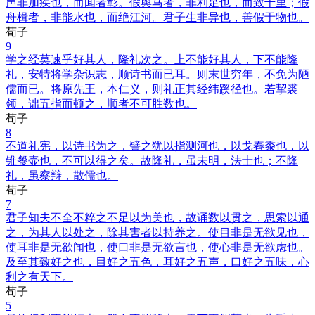
声非加疾也，而闻者彰。假舆马者，非利足也，而致千里；假
舟楫者，非能水也，而绝江河。君子生非异也，善假于物也。
荀子
9
学之经莫速乎好其人，隆礼次之。上不能好其人，下不能隆
礼，安特将学杂识志，顺诗书而已耳。则末世穷年，不免为陋
儒而已。将原先王，本仁义，则礼正其经纬蹊径也。若挈裘
领，诎五指而顿之，顺者不可胜数也。
荀子
8
不道礼宪，以诗书为之，譬之犹以指测河也，以戈舂黍也，以
锥餐壶也，不可以得之矣。故隆礼，虽未明，法士也；不隆
礼，虽察辩，散儒也。
荀子
7
君子知夫不全不粹之不足以为美也，故诵数以贯之，思索以通
之，为其人以处之，除其害者以持养之。使目非是无欲见也，
使耳非是无欲闻也，使口非是无欲言也，使心非是无欲虑也。
及至其致好之也，目好之五色，耳好之五声，口好之五味，心
利之有天下。
荀子
5