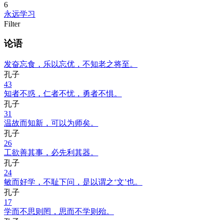
6
永远学习
Filter
论语
发奋忘食，乐以忘优，不知老之将至。
孔子
43
知者不惑，仁者不忧，勇者不惧。
孔子
31
温故而知新，可以为师矣。
孔子
26
工欲善其事，必先利其器。
孔子
24
敏而好学，不耻下问，是以谓之‘文’也。
孔子
17
学而不思则罔，思而不学则殆。