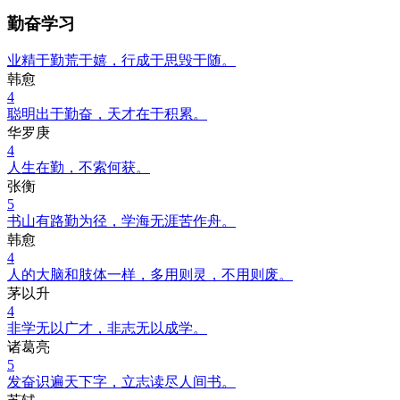
勤奋学习
业精于勤荒于嬉，行成于思毁于随。
韩愈
4
聪明出于勤奋，天才在于积累。
华罗庚
4
人生在勤，不索何获。
张衡
5
书山有路勤为径，学海无涯苦作舟。
韩愈
4
人的大脑和肢体一样，多用则灵，不用则废。
茅以升
4
非学无以广才，非志无以成学。
诸葛亮
5
发奋识遍天下字，立志读尽人间书。