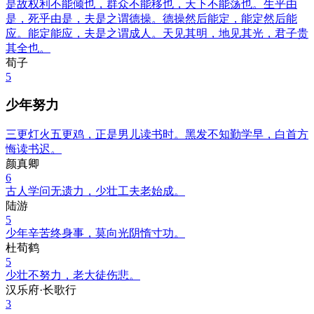
是故权利不能倾也，群众不能移也，天下不能荡也。生乎由
是，死乎由是，夫是之谓德操。德操然后能定，能定然后能
应。能定能应，夫是之谓成人。天见其明，地见其光，君子贵
其全也。
荀子
5
少年努力
三更灯火五更鸡，正是男儿读书时。黑发不知勤学早，白首方
悔读书迟。
颜真卿
6
古人学问无遗力，少壮工夫老始成。
陆游
5
少年辛苦终身事，莫向光阴惰寸功。
杜荀鹤
5
少壮不努力，老大徒伤悲。
汉乐府·长歌行
3