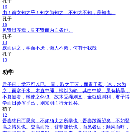
孔子
16
由！诲女知之乎！知之为知之，不知为不知，是知也。
孔子
16
见贤思齐焉，见不贤而内自省也。
孔子
13
默而识之，学而不厌，诲人不倦，何有于我哉！
孔子
13
劝学
君子曰：学不可以已。 青，取之于蓝，而青于蓝；冰，水为
之，而寒于水。木直中绳，輮以为轮，其曲中规。虽有槁暴，
不复挺者，輮使之然也。故木受绳则直，金就砺则利，君子博
学而日参省乎己，则知明而行无过矣。
荀子
12
吾尝终日而思矣，不如须臾之所学也；吾尝跂而望矣，不如登
高之博见也。登高而招，臂非加长也，而见者远；顺风而呼，