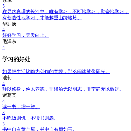
苏轼
5
在寻求真理的长河中，唯有学习，不断地学习，勤奋地学习，
有创造性地学习，才能越重山跨峻岭。
华罗庚
4
好好学习，天天向上。
毛泽东
4
学习的好处
如果把生活比喻为创作的意境，那么阅读就像阳光。
池莉
4
静以修身，俭以养德，非淡泊无以明志，非宁静无以致远。
诸葛亮
4
读一书，增一智。
3
不吃饭则饥，不读书则愚。
3
书中自有黄金屋，书中自有颜如玉。