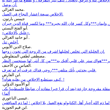
إخلاص لله و الرفق بالعباد ، كيف يثير التفرقة ، و يقطع ما أمر الله به
أن يوصل.
محمد الغزالي.
الاخلاص سبعة اعشار النجاح في العمل.
.جيمس بارتون
أبو الفتح البستي.
«عليك بالإخلاص».
أبو حامد الغزالي .
أخلص تنل.
صلاح الدين الأيوبي.
إن الخليلة التي تخلص لخليلها اشرف من الزوجة التي تخون زوجها.
مصطفى لطفي المنفلوطي.
ر***هواك ستر علي قلبي أقيك به***من كل أنثى لها يستحسن النظر
العباس بن الأحنف.
قلبي يحدثني بأنك متلفي***روحي فداك عرفت أم لم تعرف.
ابن الفارض.
كيف يستطيع الإخلاص من يغلبه هواه؟. !
.أبو الأسود الدؤلي
قلة مقروحة جازعة (بعد أن قرا خبرا مفاده أن ضابطا فلسطينيا بكى
ألما.)
عيسى الناعوري.
ابن قيم الجوزية.