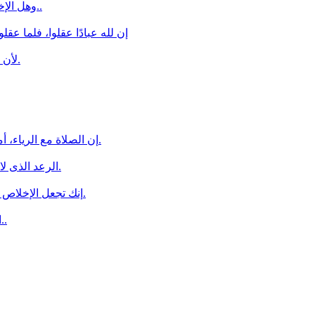
وهل الإخلاص هو إخلاص الجسد وحده؟.. أم هو إخخلاص الفكر والقلب والروح؟..
إن لله عبادًا عقلوا، فلما عقل
لأن النصح الذي لا إخلاص فيه هوبذر عقيم لاينبت،وإن نبت كان رياء كأصله.
إن الصلاة مع الرياء، أمست جريمة، وبعد ما فقدت روح الاخلاص باتت صورة ميتة لا خير فيها.
الرعد الذى لا ماء معه لا ينبت العشب، كذلك العمل الذى لا إخلاص فيه لا يُثمر الخير.
إنك تجعل الإخلاص مستحيلا ثم تبكى لأنك لا تجد الإخلاص ألستَ رجــلا مغفلا؟ راائحة الدم.
الإخلاص .. الأمانة .. ما عدت أفقه معنى لهذه الكلمات لأن عقلى تسمم..