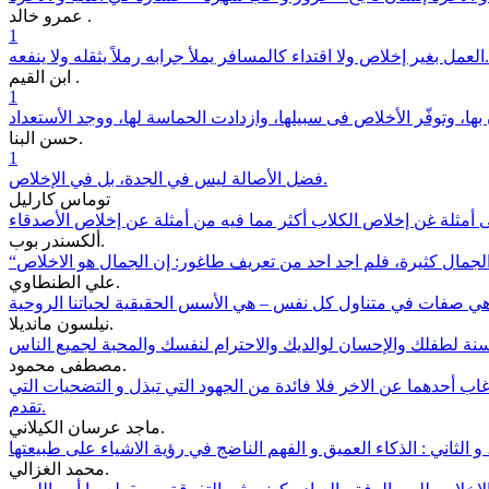
عمرو خالد .
1
العمل بغير إخلاص ولا اقتداء كالمسافر يملأ جرابه رملاً يثقله ولا ينفعه.
ابن القيم .
1
حسن البنا.
1
فضل الأصالة ليس في الجدة، بل في الإخلاص.
توماس كارليل
ألكسندر بوب.
علي الطنطاوي.
نيلسون مانديلا.
مصطفى محمود.
غاب أحدهما عن الاخر فلا فائدة من الجهود التي تبذل و التضحيات التي
تقدم.
ماجد عرسان الكيلاني.
محمد الغزالي.