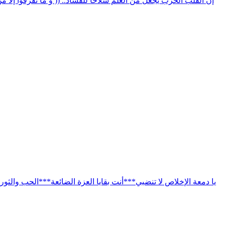
إن القلب الخرب يجعل من العلم سلاحا للفساد.. (( و ما تفرقوا إلا من ب
يا دمعة الإخلاص لا تنضبي***أنت بقايا العزة الضائعة***الحب وال