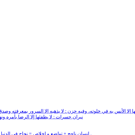
ا إلا الأنس به في خلوته، وفيه حزن : لا يذهبه إلا السرور بمعرفته وصدق 
نيران حسرات : لا يطفئها إلا الرضا بأمره 
إنسان ناجح + تواضع و إخلاص = نجاح في الدنيا و الآخرة إنسان ناجح + غرور و حب شهرة = خسارة في الدنيا و الآخرة .