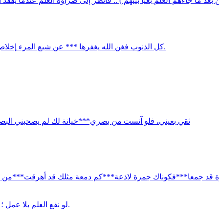
عد ما جاءهم العلم بغيا بينهم ) .. فانظر إلى ضراوة العلم عندما يفقد ال
كل الذنوب فغن الله يغفرها *** عن شبع المرء إخلاص وإيمان***وكل كسر فإن الله يجبره*** وما لكسر قناة الدين جبران.
ثقي بعيني، فلو آنست من بصري***خيانة لك لم يصحبني البص
ثورة قد جمعا***فكوناك جمرة لاذعة***كم دمعة مثلك قد أهرقت***من م
لو نفع العلم بلا عمل ؛ لما ذم الله أحبار أهل الكتابولو نفع العمل بلا إخلاص ؛ لما ذم المنافقين.