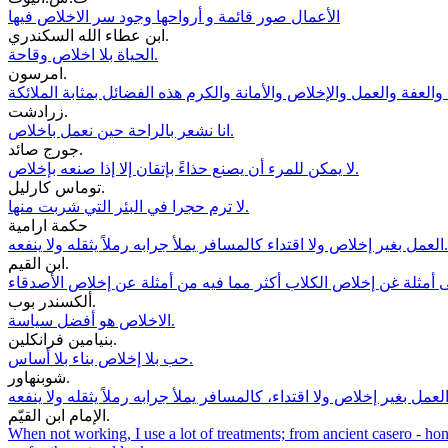
الأعمال صور قائمة و أرواحها وجود سر الاخلاص فيها
ابن عطاء الله السكندري.
الحياة بلا اخلاص وقاحة.
امرسون.
زرادشت.
انا نشعر بالراحة حين نعمل باخلاص.
جورج صائد.
لا يمكن للمرء أن يصنع حذاءً بإتقان إلا إذا صنعه بإخلاص.
توماس كارليل.
لا ترم حجرا في البئر التي شربت منها.
حكمة ارامية
العمل بغير إخلاص ولا اقتداء كالمسافر يملأ جرابه رملاً يثقله ولا ينفعه.
ابن القيم.
ألكسندر بوب.
الاخلاص هو أفضل سياسة.
بنيامين فرانكلين.
حب بلا إخلاص بناء بلا أساس.
شوبنهاور.
الإمام ابن القيّم.
When not working, I use a lot of treatments; from ancient casero - hone