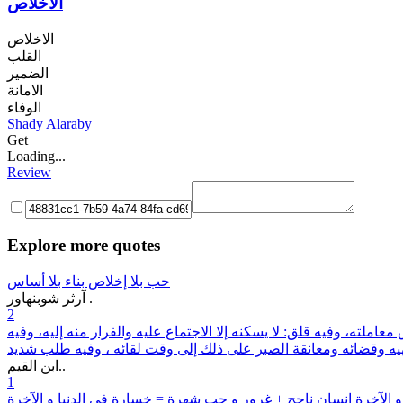
الاخلاص
الاخلاص
القلب
الضمير
الامانة
الوفاء
Shady Alaraby
Get
Loading...
Review
Explore more quotes
حب بلا إخلاص بناء بلا أساس
آرثر شوبنهاور .
2
معاملته، وفيه قلق: لا يسكنه إلا الاجتماع عليه والفرار منه إليه، وفيه
ونهيه وقضائه ومعانقة الصبر على ذلك إلى وقت لقائه ، وفيه طلب شديد
ابن القيم..
1