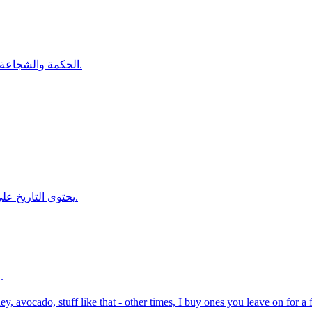
الحكمة والشجاعة والعفة والعمل والإخلاص والأمانة والكرم هذه الفضائل بمثابة الملائكة.
يحتوى التاريخ على أمثلة غن إخلاص الكلاب أكثر مما فيه من أمثلة عن إخلاص الأصدقاء.
العمل بغير إخلاص ولا اقتداء، كالمسافر يملأ جرابه رملاً يثقله ولا ينفعه.
y, avocado, stuff like that - other times, I buy ones you leave on for a 