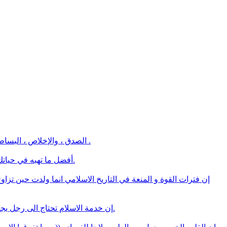
الصدق ، والإخلاص ، البساطة والتواضع ، والكرم ، وغياب الغرور ، والقدرة على خدمة الآخرين – و هي صفات في متناول كل نفس – هي الأسس الحقيقية لحياتنا الروحية .
أفضل ما تهبه في حياتك: العفو عن عدوك والصبر علي خصمك والإخلاص لصديقك والقدوة الحسنة لطفلك والإحسان لوالديك والاحترام لنفسك والمحبة لجميع الناس.
إن فترات القوة و المنعة في التاريخ الاسلامي انما ولدت حين تزاو
إن خدمة الاسلام تحتاج الى رجل يجمع بين عنصرين لا يغني احدهما عن الآخر .. الاول : الاخلاص العميق لله ، و الثاني : الذكاء العميق و الفهم الناضج في رؤية الاشياء على طبيعتها.