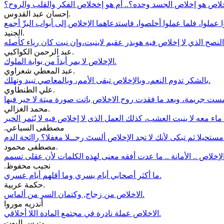
إحسان عبد القدوس.
وا عملوا، فلما عملوا أخلصوا، فاستدعاهما الإخلاص إلى أبواب البرِّ أجمع
الجنيد.
عبد الرحمن الكواكبي.
الإخلاص لا يمر أبداً من بوابة الملوك.
عبد المعطي شعراوي.
بالشكر تدوم النعم، وبالإخلاص تبقى الأمم، وبالمعاصي تبيد وتهلك.
علي الطنطاوي.
محمد الغزالي.
.مصطفى السباعي
مصطفى محمود.
.نجيب محفوظ
ما أكثر أصحابي أيام يسري وما أقلهم أيام عسري.
حكمة عربية.
الاخلاص من زجاج, وكتمان السر من ألماس.
أندريه موروا
الاخلاص عملة نادرة في مجتمع المادة اللا أخلاقي.
ت.س.اليوت