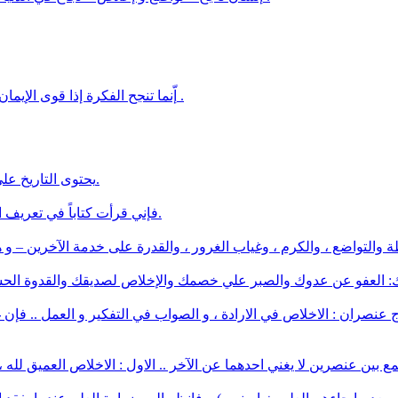
إّنما تنجح الفكرة إذا قوى الإيمان بها، وتوفّر الأخلاص فى سبيلها، وازدادت الحماسة لها، ووجد الأستعداد .
يحتوى التاريخ على أمثلة غن إخلاص الكلاب أكثر مما فيه من أمثلة عن إخلاص الأصدقاء.
“فإني قرأت كتاباً في تعريف الجمال كثيرة، فلم اجد احد من تعريف طاغور: إن الجمال هو الاخلاص.
ج عنصران : الاخلاص في الارادة ، و الصواب في التفكير و العمل .. فإن 