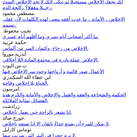
إنك تجعل الإخلاص مستحيلا ثم تبكى لأنك لا تجد الإخلاص ألستَ
رجــلا مغفلا؟ راائحة الدم.
مصطفى محمود.
الإخلاص .. الأمانة .. ما عدت أفقه معنى لهذه الكلمات لأن عقلى
تسمم..
.نجيب محفوظ
ما أكثر أصحابي أيام يسري وما أقلهم أيام عسري.
حكمة عربية.
الاخلاص من زجاج, وكتمان السر من ألماس.
أندريه موروا
الاخلاص عملة نادرة في مجتمع المادة اللا أخلاقي.
ت.س.اليوت
الأعمال صور قائمة و أرواحها وجود سر الاخلاص فيها
ابن عطاء الله السكندري.
الحياة بلا اخلاص وقاحة.
امرسون.
الحكمة والشجاعة والعفة والعمل والإخلاص والأمانة والكرم هذه
الفضائل بمثابة الملائكة.
زرادشت.
انا نشعر بالراحة حين نعمل باخلاص.
جورج صائد.
لا يمكن للمرء أن يصنع حذاءً بإتقان إلا إذا صنعه بإخلاص.
توماس كارليل.
لا ترم حجرا في البئر التي شربت منها.