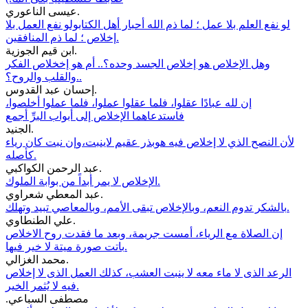
عيسى الناعوري.
لو نفع العلم بلا عمل ؛ لما ذم الله أحبار أهل الكتابولو نفع العمل بلا
إخلاص ؛ لما ذم المنافقين.
ابن قيم الجوزية.
وهل الإخلاص هو إخلاص الجسد وحده؟.. أم هو إخخلاص الفكر
والقلب والروح؟..
إحسان عبد القدوس.
إن لله عبادًا عقلوا، فلما عقلوا عملوا، فلما عملوا أخلصوا،
فاستدعاهما الإخلاص إلى أبواب البرِّ أجمع
الجنيد.
لأن النصح الذي لا إخلاص فيه هوبذر عقيم لاينبت،وإن نبت كان رياء
كأصله.
عبد الرحمن الكواكبي.
الإخلاص لا يمر أبداً من بوابة الملوك.
عبد المعطي شعراوي.
بالشكر تدوم النعم، وبالإخلاص تبقى الأمم، وبالمعاصي تبيد وتهلك.
علي الطنطاوي.
إن الصلاة مع الرياء، أمست جريمة، وبعد ما فقدت روح الاخلاص
باتت صورة ميتة لا خير فيها.
محمد الغزالي.
الرعد الذى لا ماء معه لا ينبت العشب، كذلك العمل الذى لا إخلاص
فيه لا يُثمر الخير.
.مصطفى السباعي