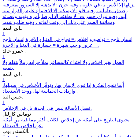
يزيلها إلا الأنس به في خلوته، وفيه حزن : لا يذهبه إلا السرور بمعرفته
وصدق معاملته، وفيه قلق: لا يسكنه إلا الاجتماع عليه والفرار منه
إليه، وفيه نيران حسرات : لا يطفئها إلا الرضا بأمره ونهيه وقضائه
ومعانقة الصبر على ذلك إلى وقت لقائه ، وفيه طلب شديد
ابن القيم..
1
إنسان ناجح + تواضع و إخلاص = نجاح في الدنيا و الآخرة إنسان ناجح
+ غرور و حب شهرة = خسارة في الدنيا و الآخرة .
عمرو خالد .
1
العمل بغير إخلاص ولا اقتداء كالمسافر يملأ جرابه رملاً يثقله ولا
ينفعه.
ابن القيم .
1
إّنما تنجح الفكرة إذا قوى الإيمان بها، وتوفّر الأخلاص فى سبيلها،
وازدادت الحماسة لها، ووجد الأستعداد .
حسن البنا.
1
فضل الأصالة ليس في الجدة، بل في الإخلاص.
توماس كارليل
يحتوى التاريخ على أمثلة غن إخلاص الكلاب أكثر مما فيه من أمثلة
عن إخلاص الأصدقاء.
ألكسندر بوب.