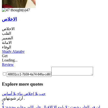
47
الاخلاص
الاخلاص
القلب
الضمير
الامانة
الوفاء
Shady Alaraby
Get
Loading...
Review
Explore more quotes
حب بلا إخلاص بناء بلا أساس
آرثر شوبنهاور .
2
إن في القلب شعث : لا يلمه إلا الإقبال على الله، وعليه وحشة: لا