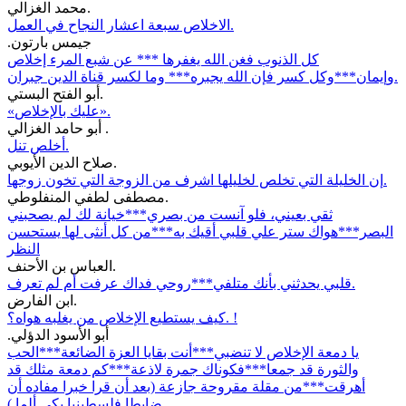
محمد الغزالي.
الاخلاص سبعة اعشار النجاح في العمل.
.جيمس بارتون
كل الذنوب فغن الله يغفرها *** عن شبع المرء إخلاص
وإيمان***وكل كسر فإن الله يجبره*** وما لكسر قناة الدين جبران.
أبو الفتح البستي.
«عليك بالإخلاص».
أبو حامد الغزالي .
أخلص تنل.
صلاح الدين الأيوبي.
إن الخليلة التي تخلص لخليلها اشرف من الزوجة التي تخون زوجها.
مصطفى لطفي المنفلوطي.
ثقي بعيني، فلو آنست من بصري***خيانة لك لم يصحبني
البصر***هواك ستر علي قلبي أقيك به***من كل أنثى لها يستحسن
النظر
العباس بن الأحنف.
قلبي يحدثني بأنك متلفي***روحي فداك عرفت أم لم تعرف.
ابن الفارض.
كيف يستطيع الإخلاص من يغلبه هواه؟. !
.أبو الأسود الدؤلي
يا دمعة الإخلاص لا تنضبي***أنت بقايا العزة الضائعة***الحب
والثورة قد جمعا***فكوناك جمرة لاذعة***كم دمعة مثلك قد
أهرقت***من مقلة مقروحة جازعة (بعد أن قرا خبرا مفاده أن
ضابطا فلسطينيا بكى ألما.)