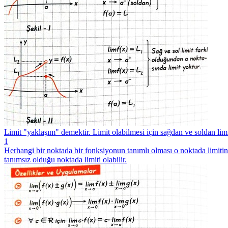
Limit "yaklaşım" demektir. Limit olabilmesi için sağdan ve soldan lim
1
Herhangi bir noktada bir fonksiyonun tanımlı olması o noktada limiti
tanımsız olduğu noktada limiti olabilir.