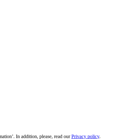
ation’. In addition, please, read our
Privacy policy
.