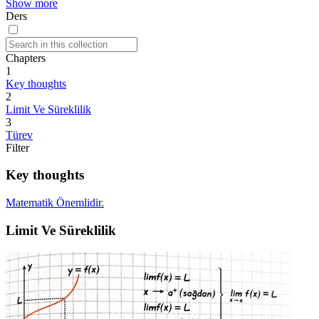
Show more
Ders
Chapters
1
Key thoughts
2
Limit Ve Süreklilik
3
Türev
Filter
Key thoughts
Matematik Önemlidir.
Limit Ve Süreklilik