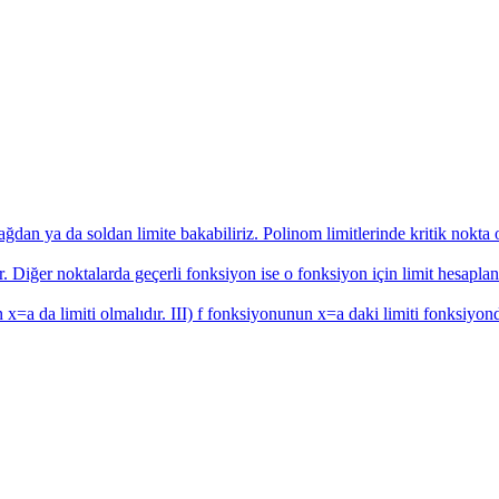
sağdan ya da soldan limite bakabiliriz. Polinom limitlerinde kritik nokta
r. Diğer noktalarda geçerli fonksiyon ise o fonksiyon için limit hesaplanı
 x=a da limiti olmalıdır. III) f fonksiyonunun x=a daki limiti fonksiyond