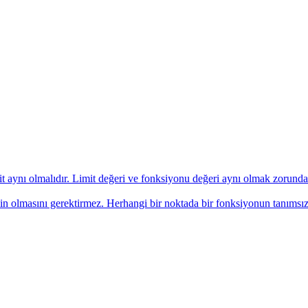
it aynı olmalıdır. Limit değeri ve fonksiyonu değeri aynı olmak zorunda 
nin olmasını gerektirmez. Herhangi bir noktada bir fonksiyonun tanımsı