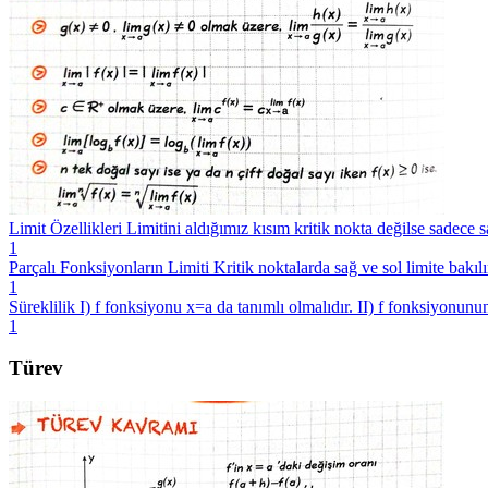
Limit Özellikleri Limitini aldığımız kısım kritik nokta değilse sadece 
1
Parçalı Fonksiyonların Limiti Kritik noktalarda sağ ve sol limite bakılı
1
Süreklilik I) f fonksiyonu x=a da tanımlı olmalıdır. II) f fonksiyonunun
1
Türev