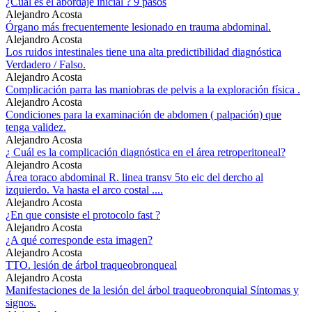
¿Cuál es el abordaje inicial ? 9 pasos
Alejandro Acosta
Órgano más frecuentemente lesionado en trauma abdominal.
Alejandro Acosta
Los ruidos intestinales tiene una alta predictibilidad diagnóstica
Verdadero / Falso.
Alejandro Acosta
Complicación parra las maniobras de pelvis a la exploración física .
Alejandro Acosta
Condiciones para la examinación de abdomen ( palpación) que
tenga validez.
Alejandro Acosta
¿ Cuál es la complicación diagnóstica en el área retroperitoneal?
Alejandro Acosta
Área toraco abdominal R. linea transv 5to eic del dercho al
izquierdo. Va hasta el arco costal ....
Alejandro Acosta
¿En que consiste el protocolo fast ?
Alejandro Acosta
¿A qué corresponde esta imagen?
Alejandro Acosta
TTO. lesión de árbol traqueobronqueal
Alejandro Acosta
Manifestaciones de la lesión del árbol traqueobronquial Síntomas y
signos.