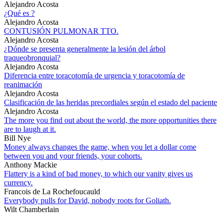
Alejandro Acosta
¿Qué es ?
Alejandro Acosta
CONTUSIÓN PULMONAR TTO.
Alejandro Acosta
¿Dónde se presenta generalmente la lesión del árbol
traqueobronquial?
Alejandro Acosta
Diferencia entre toracotomía de urgencia y toracotomía de
reanimación
Alejandro Acosta
Clasificación de las heridas precordiales según el estado del paciente
Alejandro Acosta
The more you find out about the world, the more opportunities there
are to laugh at it.
Bill Nye
Money always changes the game, when you let a dollar come
between you and your friends, your cohorts.
Anthony Mackie
Flattery is a kind of bad money, to which our vanity gives us
currency.
Francois de La Rochefoucauld
Everybody pulls for David, nobody roots for Goliath.
Wilt Chamberlain