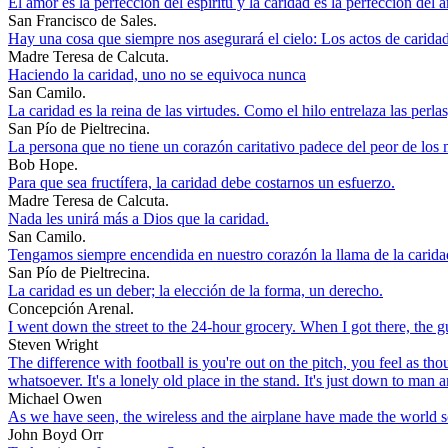
El amor es la perfección del espíritu y la caridad es la perfección del 
San Francisco de Sales.
Hay una cosa que siempre nos asegurará el cielo: Los actos de carida
Madre Teresa de Calcuta.
Haciendo la caridad, uno no se equivoca nunca
San Camilo.
La caridad es la reina de las virtudes. Como el hilo entrelaza las perlas
San Pío de Pieltrecina.
La persona que no tiene un corazón caritativo padece del peor de los 
Bob Hope.
Para que sea fructífera, la caridad debe costarnos un esfuerzo.
Madre Teresa de Calcuta.
Nada les unirá más a Dios que la caridad.
San Camilo.
Tengamos siempre encendida en nuestro corazón la llama de la carida
San Pío de Pieltrecina.
La caridad es un deber; la elección de la forma, un derecho.
Concepción Arenal.
I went down the street to the 24-hour grocery. When I got there, the gu
Steven Wright
The difference with football is you're out on the pitch, you feel as 
whatsoever. It's a lonely old place in the stand. It's just down to man a
Michael Owen
As we have seen, the wireless and the airplane have made the world so 
John Boyd Orr