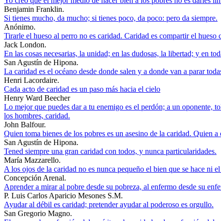
Yo creo que el mejor medio de hacer bien a los pobres no es darles lim
Benjamin Franklin.
Si tienes mucho, da mucho; si tienes poco, da poco: pero da siempre.
Anónimo.
Tirarle el hueso al perro no es caridad. Caridad es compartir el hueso
Jack London.
En las cosas necesarias, la unidad; en las dudosas, la libertad; y en tod
San Agustín de Hipona.
La caridad es el océano desde donde salen y a donde van a parar todas
Henri Lacordaire.
Cada acto de caridad es un paso más hacia el cielo
Henry Ward Beecher
Lo mejor que puedes dar a tu enemigo es el perdón; a un oponente, tole
los hombres, caridad.
John Balfour.
Quien toma bienes de los pobres es un asesino de la caridad. Quien a el
San Agustín de Hipona.
Tened siempre una gran caridad con todos, y nunca particularidades.
María Mazzarello.
A los ojos de la caridad no es nunca pequeño el bien que se hace ni el
Concepción Arenal.
Aprender a mirar al pobre desde su pobreza, al enfermo desde su enfe
P. Luis Carlos Aparicio Mesones S.M.
Ayudar al débil es caridad; pretender ayudar al poderoso es orgullo.
San Gregorio Magno.