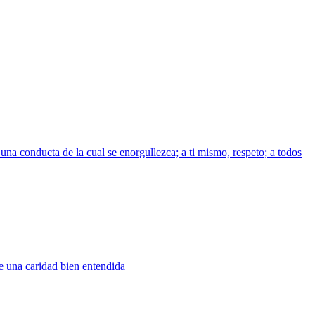
una conducta de la cual se enorgullezca; a ti mismo, respeto; a todos
e una caridad bien entendida