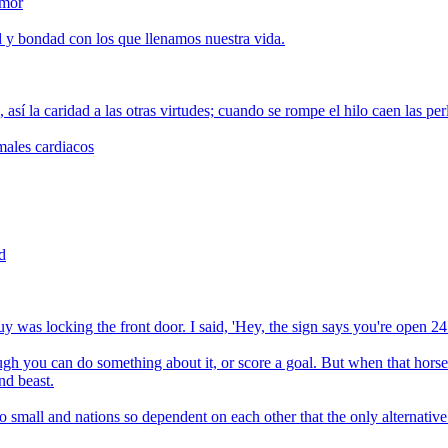
amor
d y bondad con los que llenamos nuestra vida.
, así la caridad a las otras virtudes; cuando se rompe el hilo caen las per
males cardiacos
d
y was locking the front door. I said, 'Hey, the sign says you're open 24 
though you can do something about it, or score a goal. But when that h
nd beast.
small and nations so dependent on each other that the only alternative 