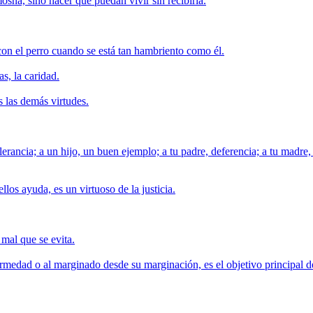
osna, sino hacer que puedan vivir sin recibirla.
 con el perro cuando se está tan hambriento como él.
as, la caridad.
 las demás virtudes.
rancia; a un hijo, un buen ejemplo; a tu padre, deferencia; a tu madre, 
los ayuda, es un virtuoso de la justicia.
 mal que se evita.
rmedad o al marginado desde su marginación, es el objetivo principal d