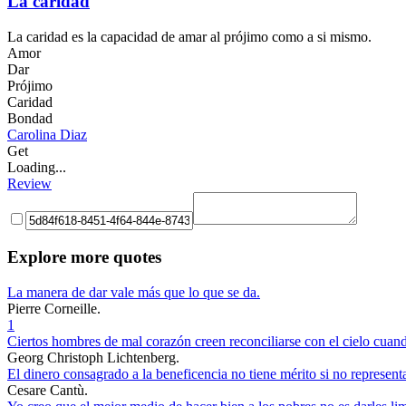
La caridad
La caridad es la capacidad de amar al prójimo como a si mismo.
Amor
Dar
Prójimo
Caridad
Bondad
Carolina Diaz
Get
Loading...
Review
Explore more quotes
La manera de dar vale más que lo que se da.
Pierre Corneille.
1
Ciertos hombres de mal corazón creen reconciliarse con el cielo cuan
Georg Christoph Lichtenberg.
El dinero consagrado a la beneficencia no tiene mérito si no representa
Cesare Cantù.