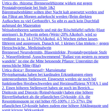
Urtica dio. rhizoma: Brennesselrhizome wirken gut gegen
Prostatahyperplasie bei Stufe 1&2
Bärentraubenblätter sollten über Nacht kalt angesetzt werden und
das Filtrat am Morgen aufgekocht werden (Beim direkten
Aufkochen zu viel Gerbstoffe). So gibt es auch kein Durchfall
aufgrund der Mazeration
Weissdornbeeren sammeln und mit der Röschtifaffel raffeln (Haut
anreissen). In Portwein geben (Wein>20% Alkohol), wird so
verdünnt in ca. 14-15%%Alkohol. 4-5 Wochen ziehen lassen,
filtrieren und auspressen. Danach tgl. 1 kleines Glas trinken-> gegen
Herzschwäche.. Medizinalwein
Brennessel Neurodermitis, Blaseninfekte, Prostatahyperplasie Stufe
2, Wasserfördernd, Ausschwemmend "Ballast von gestern zu neuem
wandeln" ist eine die Mitte betonende Pflanze: Unterstützt die
menschliche Mitte (Blut)
Urtica dioica= Brennessel= Marssignatur
Phytopharmaka haben bei kardinalen Erkrankungen einen
untergeordneten Stellenwert. Eingesetzt werden sie noch bei
funktionellen Herzbeschwerden und Herzinsuffizienz NYHA 1 und
2. Einen höheren Stellenwert haben sie noch im Bereich....
Digitoxin und Digoxin (Reinglykoside) haben eine höhere
Bioverfügbarkeit als die pflanzlichen Glykoside, d.h. die
Resorptionsquote ist viel höher (95-100% // 15-37%). Die
pflanzlichen Glykoside haben zudem eine höhere Abklingquote und
somit kürzere Wirksamkeit.