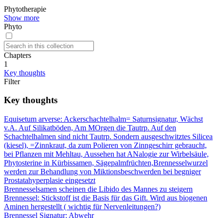
Phytotherapie
Show more
Phyto
Chapters
1
Key thoughts
Filter
Key thoughts
Equisetum arverse: Ackerschachtelhalm= Saturnsignatur, Wächst
v.A. Auf Silikatböden, Am MOrgen die Tautrp. Auf den
Schachtelhalmen sind nicht Tautrp. Sondern ausgeschwitztes Silicea
(kiesel), =Zinnkraut, da zum Polieren von Zinngeschirr gebraucht,
bei Pflanzen mit Mehltau, Aussehen hat ANalogie zur Wirbelsäule,
Phytosterine in Kürbissamen, Sägepalmfrüchten,Brennesselwurzel
werden zur Behandlung von Miktionsbeschwerden bei begniger
Prostatahyperplasie eingesetzt
Brennesselsamen scheinen die Libido des Mannes zu steigern
Brennessel: Stickstoff ist die Basis für das Gift. Wird aus biogenen
Aminen hergestellt ( wichtig für Nervenleitungen?)
Brennessel Signatur: Abwehr