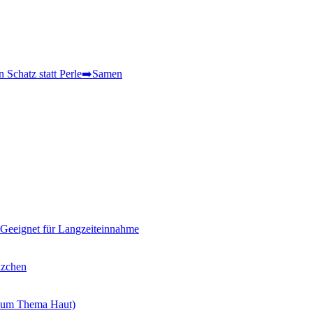
 Schatz statt Perle➡️Samen
. Geeignet für Langzeiteinnahme
änzchen
n zum Thema Haut)