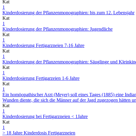
Kat
1
Kinderdosierung der Pflanzenmonographien: bis zum 12. Lebensjahr
Kat
1
Kinderdosierung der Pflanzenmonographien: Jugendliche
Kat
1
Kinderdosierung Fertigarzneien 7-16 Jahre
Kat
1
Kinderdosierung der Pflanzenmonographien: Säuglinge und Kleinkin
Kat
1
Kinderdosierung Fertigarzeien 1-6 Jahre
Kat
1
Ein homöopathischer Arzt (Meyer) soll eines Tages (1885) eine Indian
Wunden diente, die sich die Männer auf der Jagd zugezogen hätten un
Kat
1
Kinderdosierung bei Fertigarzneien < 1Jahre
Kat
1
> 18 Jahre Kinderdosis Fertigarzneien