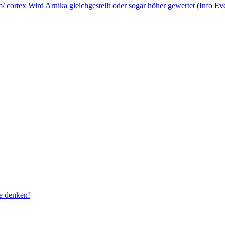
ortex Wird Arnika gleichgestellt oder sogar höher gewertet (Info Eve
e denken!