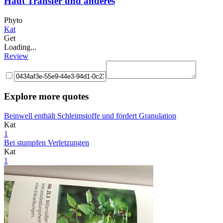
Haut Transfer und anderes
Phyto
Kat
Get
Loading...
Review
Explore more quotes
Beinwell enthält Schleimstoffe und fördert Granulation
Kat
1
Bei stumpfen Verletzungen
Kat
1