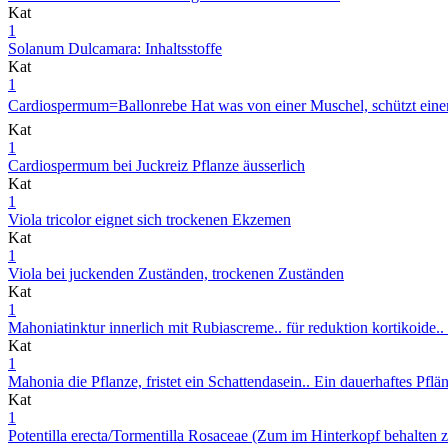
Kat
1
Solanum Dulcamara: Inhaltsstoffe
Kat
1
Cardiospermum=Ballonrebe Hat was von einer Muschel, schützt einen
Kat
1
Cardiospermum bei Juckreiz Pflanze äusserlich
Kat
1
Viola tricolor eignet sich trockenen Ekzemen
Kat
1
Viola bei juckenden Zuständen, trockenen Zuständen
Kat
1
Mahoniatinktur innerlich mit Rubiascreme.. für reduktion kortikoide.
Kat
1
Mahonia die Pflanze, fristet ein Schattendasein.. Ein dauerhaftes Pfl
Kat
1
Potentilla erecta/Tormentilla Rosaceae (Zum im Hinterkopf behalte